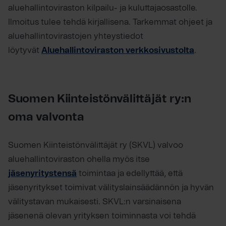
aluehallintoviraston kilpailu- ja kuluttajaosastolle.
Ilmoitus tulee tehdä kirjallisena. Tarkemmat ohjeet ja
aluehallintovirastojen yhteystiedot
löytyvät
Aluehallintoviraston verkkosivustolta
.
Suomen Kiinteistönvälittäjät ry:n
oma valvonta
Suomen Kiinteistönvälittäjät ry (SKVL) valvoo
aluehallintoviraston ohella myös itse
jäsenyritystensä
toimintaa ja edellyttää, että
jäsenyritykset toimivat välityslainsäädännön ja hyvän
välitystavan mukaisesti. SKVL:n varsinaisena
jäsenenä olevan yrityksen toiminnasta voi tehdä