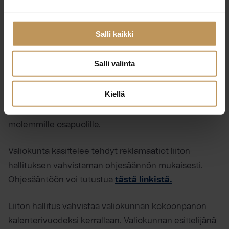
lisäksi esittää liiton hallitukselle jäsenen erottamista.
Tapausten käsittelyssä huomioidaan aina tapausten
Salli kaikki
yksilöllisyys. Asian käsittely on kirjallista eikä
käsittelyssä ole mahdollisuutta ottaa vastaan
Salli valinta
henkilötodistelua. Myöskään kolmansien osapuolien
kirjallisia lausumia ei huomioida.
Kiellä
Asiassa tehtyjen päätösten perusteista ilmoitetaan
molemmille osapuolille.
Valiokunta käsittelee tehdyt reklamaatiot liiton
hallituksen vahvistaman ohjesäännön mukaisesti.
Ohjesääntöön voi tutustua
tästä linkistä.
Liiton hallitus vahvistaa valiokunnan kokoonpanon
kalenterivuodeksi kerrallaan. Valiokunnan esittelijänä