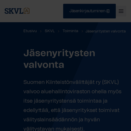
Jäsenkirjautuminen
Ava
val
Skip
Sulje
Etusivu
SKVL
Toiminta
Jäsenyritysten valvonta
to
content
Jäsenyritysten
HAE
valvonta
Suomen Kiinteistönvälittäjät ry (SKVL)
valvoo aluehallintoviraston ohella myös
itse jäsenyritystensä toimintaa ja
edellyttää, että jäsenyritykset toimivat
välityslainsäädännön ja hyvän
välitystavan mukaisesti.