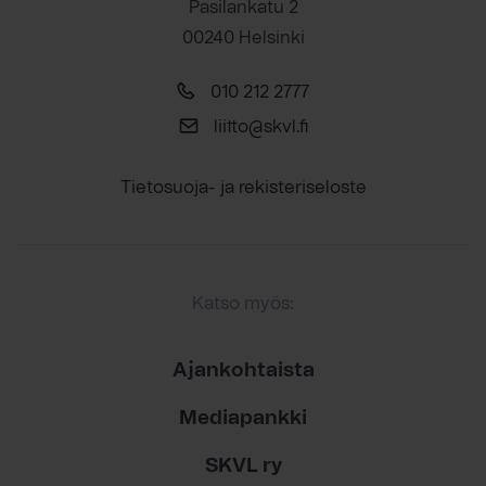
Pasilankatu 2
00240 Helsinki
010 212 2777
liitto@skvl.fi
Tietosuoja- ja rekisteriseloste
Katso myös:
Ajankohtaista
Mediapankki
SKVL ry