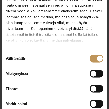
räätälöimiseen, sosiaalisen median ominaisuuksien
Mikäli valituskirjelmä saattaa antaa aihetta
tukemiseen ja kävijämäärämme analysoimiseen. Lisäksi
jatkotoimenpiteisiin, käsitellään valitus ja sen
jaamme sosiaalisen median, mainosalan ja analytiikka-
johdosta saatu selvitys SKVL:n jäsenistä tehtyjä
alan kumppaneillemme tietoja siitä, miten käytät
valituksia käsittelevässä eettisen toiminnan
sivustoamme. Kumppanimme voivat yhdistää näitä
valiokunnassa. Eettisen toiminnan valiokunta voi
tietoja muihin tietoihin, joita olet antanut heille tai joita on
kerätty, kun olet käyttänyt heidän palvelujaan.
päättää jättää asian sillensä. Asiassa voidaan tarpeen
mukaan pyytää osapuolilta lisäselvityksiä. Eettisen
Suostumuksen
toiminnan valiokunnalla on oikeus antaa huomautus
Välttämätön
valinta
SKVL:n jäsenelle lainsäädännön, hyvän välitystavan
tai liiton omien ohjeiden tai määräysten vastaisesta
Mieltymykset
toiminnasta. Mikäli jäsenen rikkomus tai laiminlyönti
on vakava, voi eettisen toiminnan valiokunta
Tilastot
huomautuksen antamisen sijasta esittää hallitukselle
varoituksen antamista jäsenelle. Toistuvissa tai
poikkeuksellisen vakavissa tapauksissa voi valiokunta
Markkinointi