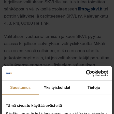
kirjallisen valituksen SKVL:lle. Valitus tulee toimittaa
sähköpostin välityksellä osoitteeseen
liitto@skvl.fi
tai
postin välityksellä osoitteeseen SKVL ry, Kalevankatu
4, 3. krs, 00100 Helsinki.
Valituksen vastaanottamisen jälkeen SKVL pyytää
asiassa kirjallisen selvityksen välitysliikkeeltä. Mikäli
asia on selkeästi sellainen, että se ei anna aihetta
jatkotoimenpiteisiin, tai jos valituksen tekijä peruuttaa
valituksensa ennen sen käsittelemistä eettisen
toiminnan valiokunnassa, tapauksen esittelijä voi
päättää jättää asian sikseen. Nimettömänä annettuja
tai sellaisia valituksia, joista valittajan tai tapauksen
Suostumus
Yksityiskohdat
Tietoja
tiedot eivät selvityspyynnönkään jälkeen riittävässä
määrin ilmene, ei käsitellä. Kyseiset valitukset
Tämä sivusto käyttää evästeitä
kuitenkin arkistoidaan.
Käytämme evästeitä tarjoamamme sisällön ja mainosten