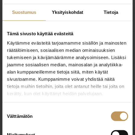
Glik LKV - Infinitus Oy
Suostumus
Yksityiskohdat
Tietoja
Satamakatu 17 33200 Tampere
www.glik.fi
Tämä sivusto käyttää evästeitä
Käytämme evästeitä tarjoamamme sisällön ja mainosten
Ota yhteyttä
räätälöimiseen, sosiaalisen median ominaisuuksien
tukemiseen ja kävijämäärämme analysoimiseen. Lisäksi
jaamme sosiaalisen median, mainosalan ja analytiikka-
alan kumppaneillemme tietoja siitä, miten käytät
sivustoamme. Kumppanimme voivat yhdistää näitä
tietoja muihin tietoihin, joita olet antanut heille tai joita on
kerätty, kun olet käyttänyt heidän palvelujaan.
Suostumuksen
Lea Jakama Oy LKV [A]
Välttämätön
valinta
Suomalaistentie 1 02270 Espoo
www.leajakama.fi
Mieltymykset