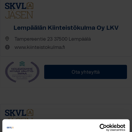
Lempäälän Kiinteistökulma Oy LKV
Tampereentie 23 37500 Lempäälä
www.kiinteistokulma.fi
Ota yhteyttä