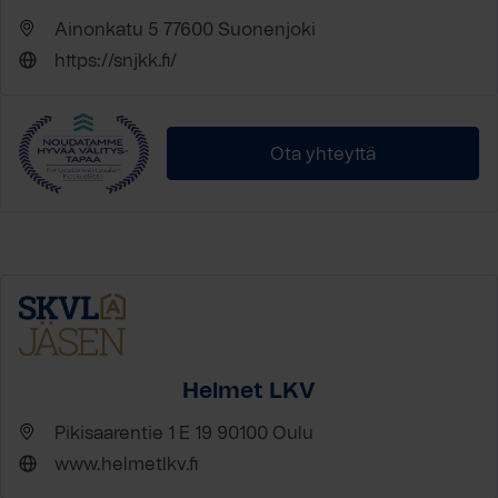
Ainonkatu 5 77600 Suonenjoki
https://snjkk.fi/
Ota yhteyttä
Helmet LKV
Pikisaarentie 1 E 19 90100 Oulu
www.helmetlkv.fi