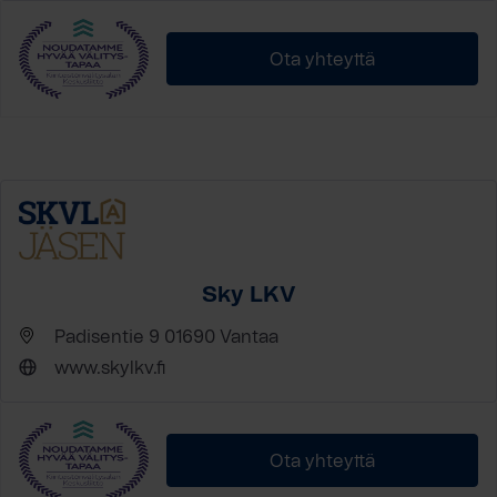
Ota yhteyttä
Sky LKV
Padisentie 9 01690 Vantaa
www.skylkv.fi
Ota yhteyttä