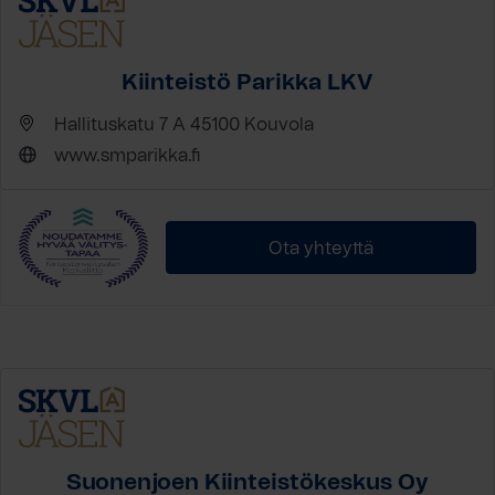
Kiinteistö Parikka LKV
Hallituskatu 7 A 45100 Kouvola
www.smparikka.fi
Ota yhteyttä
Suonenjoen Kiinteistökeskus Oy