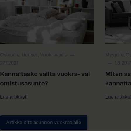
Ostajalle, Uutiset, Vuokraajalle
Myyjälle, Os
27.7.2021
1.8.2017
Kannattaako valita vuokra- vai
Miten a
omistusasunto?
kannatta
Lue artikkeli
Lue artikkel
Artikkeleita asunnon vuokraajalle