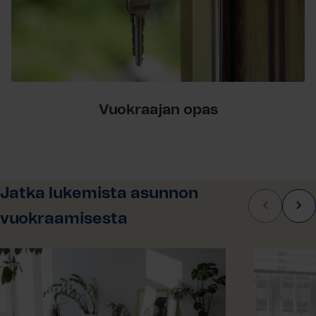
Vuokraajan opas
Jatka lukemista asunnon
Siirry
Sii
vuokraamisesta
seuraava
ede
nostoon
no