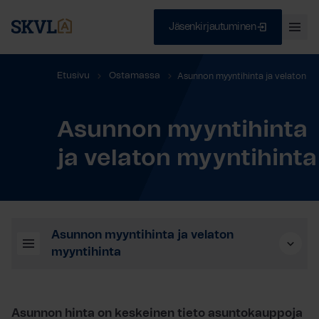
Jäsenkirjautuminen
Ava
val
Skip
Sulje
Etusivu
Ostamassa
Asunnon myyntihinta ja velaton
to
content
myyntihinta
Asunnon myyntihinta
HAE
ja velaton myyntihinta
Asunnon myyntihinta ja velaton
myyntihinta
Asunnon hinta on keskeinen tieto asuntokauppoja