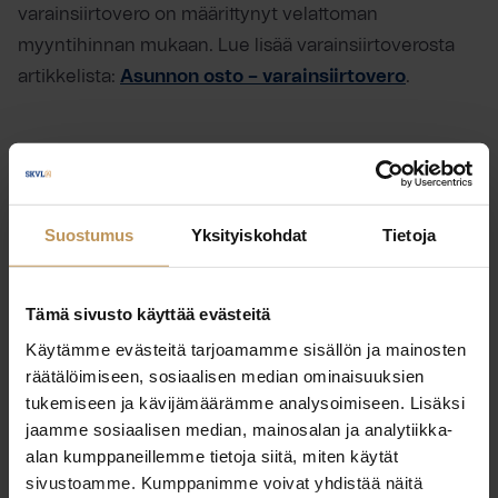
varainsiirtovero on määrittynyt velattoman
myyntihinnan mukaan. Lue lisää varainsiirtoverosta
artikkelista:
Asunnon osto – varainsiirtovero
.
Lainaosuuden maksaminen
Suostumus
Yksityiskohdat
Tietoja
Taloyhtiölainan lainaosuus voidaan maksaa kahdella
tapaa. Tyypillinen tapa on lyhentää sitä kuukausittain
rahoitusvastikkeena, joka on osa yhtiövastiketta
Tämä sivusto käyttää evästeitä
yhdessä hoitovastikkeen kanssa. Monesti lainaosuus
Käytämme evästeitä tarjoamamme sisällön ja mainosten
on mahdollista maksaa myös kerralla pois
räätälöimiseen, sosiaalisen median ominaisuuksien
tukemiseen ja kävijämäärämme analysoimiseen. Lisäksi
asuntokauppojen yhteydessä, jolloin
jaamme sosiaalisen median, mainosalan ja analytiikka-
yhtiövastikkeena maksettavaksi jää vain
alan kumppaneillemme tietoja siitä, miten käytät
hoitovastikkeen osuus.
sivustoamme. Kumppanimme voivat yhdistää näitä