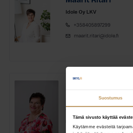
Maarit Ritari
Idole Oy LKV
+358405897299
maarit.ritari@idole.fi
Jaana Vuorinen
Suostumus
Asumusto Oy
+358505534376
Tämä sivusto käyttää eväste
jaana@asumusto.fi
Käytämme evästeitä tarjoama