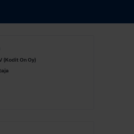
a
V (Kodit On Oy)
taja