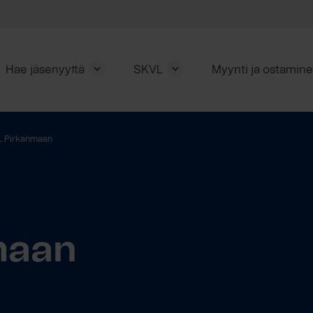
Hae jäsenyyttä
SKVL
Myynti ja ostamin
 Pirkanmaan
maan