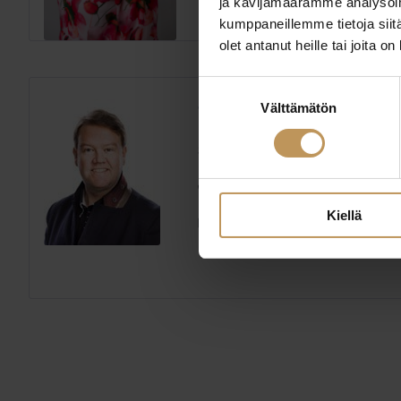
ja kävijämäärämme analysoim
kumppaneillemme tietoja siitä
olet antanut heille tai joita o
Suostumuksen
Välttämätön
valinta
Tuukka Salomaa
Strand Properties | Tuukka
0500621330
Kiellä
tuukka@strand.fi