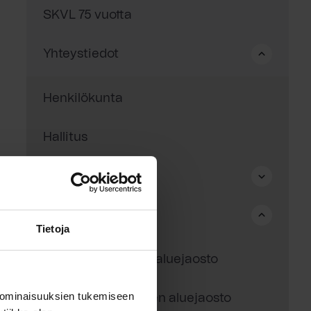
SKVL 75 vuotta
Yhteystiedot
Henkilökunta
Hallitus
Toimielimet
Aluejaostot
Tietoja
SKVL Uudenmaan aluejaosto
 ominaisuuksien tukemiseen
SKVL Keski-Suomen aluejaosto