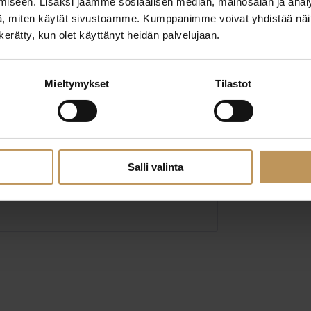
iseen. Lisäksi jaamme sosiaalisen median, mainosalan ja analy
, miten käytät sivustoamme. Kumppanimme voivat yhdistää näitä t
n kerätty, kun olet käyttänyt heidän palvelujaan.
Mieltymykset
Tilastot
 Salomaa LKV
Salli valinta