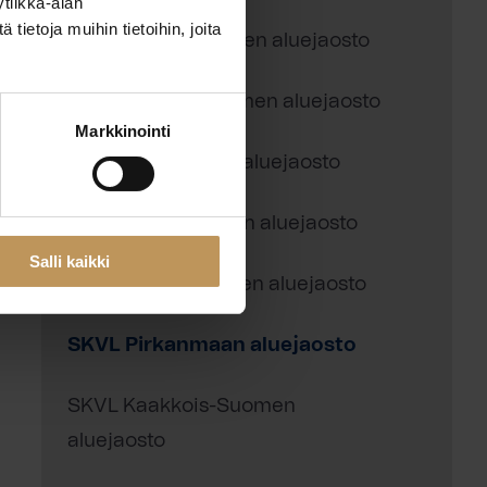
tiikka-alan
ietoja muihin tietoihin, joita
SKVL Kanta-Hämeen aluejaosto
SKVL Pohjois-Suomen aluejaosto
Markkinointi
SKVL Satakunnan aluejaosto
SKVL Savo-Karjalan aluejaosto
Salli kaikki
SKVL Päijät-Hämeen aluejaosto
SKVL Pirkanmaan aluejaosto
SKVL Kaakkois-Suomen
aluejaosto