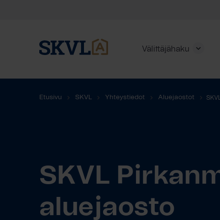
Välittäjähaku
Skip
to
Etusivu
SKVL
Yhteystiedot
Aluejaostot
SKVL
content
aluejaosto
HAE
SKVL Pirkan
aluejaosto