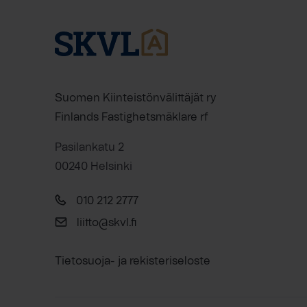
Suomen Kiinteistönvälittäjät ry
Finlands Fastighetsmäklare rf
Pasilankatu 2
00240 Helsinki
010 212 2777
liitto@skvl.fi
Tietosuoja- ja rekisteriseloste