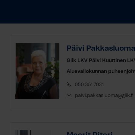
Päivi Pakkasluom
Glik LKV Päivi Kuuttinen LK
Aluevaliokunnan puheenjoh
050 351 7031
paivi.pakkasluoma@glik.fi