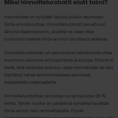
Miksi hinnoittelurobotit eivät toimi?
Internetissä on nykyään tarjolla joukko asuntojen
hinta-arviosivustoja. Hinnoittelurobotit perustuvat
lähinnä tilastotietoihin, eivätkä ne osaa ottaa
huomioon kaikkia hinta-arvioon tarvittavia seikkoja.
Hinnoittelurobottien on esimerkiksi mahdotonta ottaa
huomioon asunnon erityispiirteitä ja kuntoa. Robotti ei
tiedä, että kodistasi avautuu upea merinäköala tai olet
käyttänyt rahaa remontoidaksesi asuntoasi
laadukkailla materiaaleilla.
Hinnoittelurobottien arvioissa voi syntyä jopa 25 %
heitto. Tämän vuoksi on parasta ja turvallisinta jättää
hinta-arvion teko ammattilaisille. Pyydä