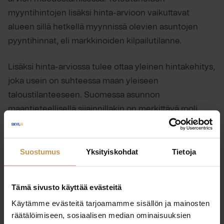
myyntihintojen lisäksi hinta-arvioon vaikuttavat
alueen sillä hetkellä myynnissä olevien asuntojen
pyyntihinnat, eli markkinoiden kilpailutilanne.
Lisäksi hinta-arviossa tulee ottaa yleinen hintakehitys,
joka usein on suhteessa maan yleiseen
taloustilanteeseen. Suomessa asunnon
maantieteellisellä sijainnillakin on merkittävä rooli
asunnon arvon kannalta. Ammattimainen
kiinteistönvälittäjä osaa huomioida yleisen
hintakehityksen lisäksi alueellisen hintatason.
Suostumus
Yksityiskohdat
Tietoja
Tämä sivusto käyttää evästeitä
Käytämme evästeitä tarjoamamme sisällön ja mainosten
räätälöimiseen, sosiaalisen median ominaisuuksien