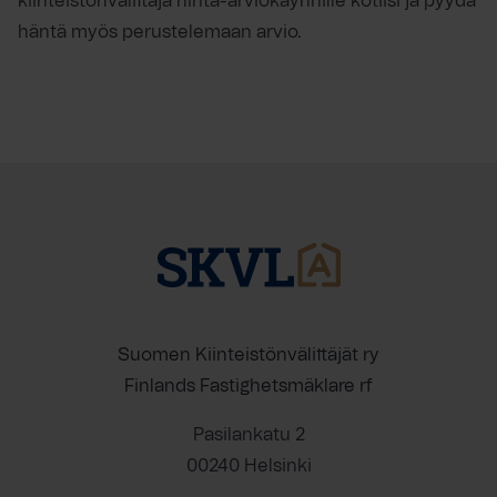
kiinteistönvälittäjä hinta-arviokäynnille kotiisi ja pyydä
häntä myös perustelemaan arvio.
Suomen Kiinteistönvälittäjät ry
Finlands Fastighetsmäklare rf
Pasilankatu 2
00240 Helsinki