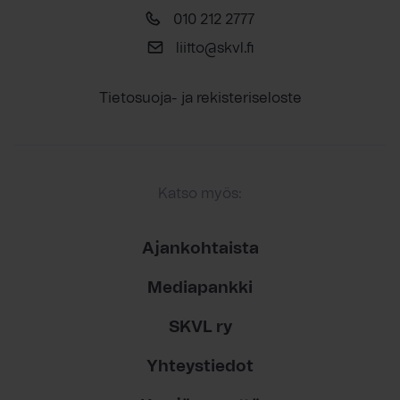
010 212 2777
liitto@skvl.fi
Tietosuoja- ja rekisteriseloste
Katso myös:
Ajankohtaista
Mediapankki
SKVL ry
Yhteystiedot