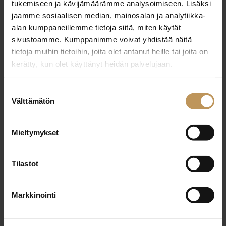
tukemiseen ja kävijämäärämme analysoimiseen. Lisäksi
jaamme sosiaalisen median, mainosalan ja analytiikka-
alan kumppaneillemme tietoja siitä, miten käytät
sivustoamme. Kumppanimme voivat yhdistää näitä
tietoja muihin tietoihin, joita olet antanut heille tai joita on
kerätty, kun olet käyttänyt heidän palvelujaan.
Suostumuksen
Välttämätön
valinta
Mieltymykset
Ehkä vaikein osa asunnon hinta-arviota on asunnon
ominaispiirteiden ja kunnon huomioiminen. Tässä
Tilastot
kohtaa omistaja itse varsinkin voi erehtyä, sillä omaan
kotiin liittyy aina tunnesiteitä ja omistaja tietää itse
Markkinointi
esimerkiksi paljonko rahaa on käyttänyt vuosien
aikana kodin kunnossapitoon.