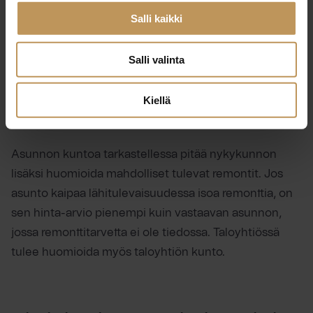
Salli kaikki
Ominaispiirteitä arvioidessa tulee ottaa huomioon
monia seikkoja, kuten pohjaratkaisun toimivuus,
Salli valinta
säilytystila, asunnon materiaaliratkaisut, piha ja
vaikkapa ikkunoista avautuva maisema.
Kerrostaloasunnoissa hintaan voi lisäksi vaikuttaa
Kiellä
esimerkiksi asuinkerros ja onko taloyhtiössä hissiä.
Asunnon kuntoa tarkastellessa pitää nykykunnon
lisäksi huomioida mahdolliset tulevat remontit. Jos
asunto kaipaa lähitulevaisuudessa isoa remonttia, on
sen hinta-arvio pienempi kuin vastaavan asunnon,
jossa remonttitarvetta ei ole tiedossa. Taloyhtiössä
tulee huomioida myös taloyhtiön kunto.