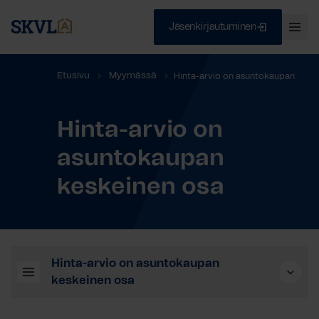
Jäsenkirjautuminen
Ava
val
Skip
Sulje
Etusivu
Myymässä
Hinta-arvio on asuntokaupan
to
content
keskeinen osa
Hinta-arvio on
HAE
asuntokaupan
keskeinen osa
Hinta-arvio on asuntokaupan
keskeinen osa