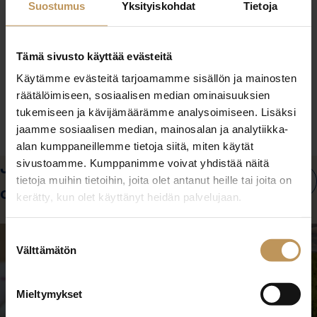
Suostumus
Yksityiskohdat
Tietoja
Tämä sivusto käyttää evästeitä
Käytämme evästeitä tarjoamamme sisällön ja mainosten
Ostajan opas
räätälöimiseen, sosiaalisen median ominaisuuksien
tukemiseen ja kävijämäärämme analysoimiseen. Lisäksi
jaamme sosiaalisen median, mainosalan ja analytiikka-
alan kumppaneillemme tietoja siitä, miten käytät
sivustoamme. Kumppanimme voivat yhdistää näitä
Jatka lukemista asunnon
tietoja muihin tietoihin, joita olet antanut heille tai joita on
Siirry
Sii
ostamisesta
seuraava
ede
kerätty, kun olet käyttänyt heidän palvelujaan.
nostoon
no
Suostumuksen
Välttämätön
valinta
Mieltymykset