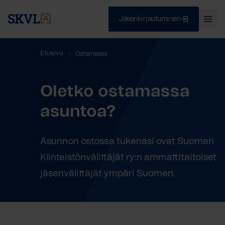
Jäsenkirjautuminen
Ava
val
Skip
Sulje
Etusivu
Ostamassa
to
content
Oletko ostamassa
HAE
asuntoa?
Asunnon ostossa tukenasi ovat Suomen
Kiinteistönvälittäjät ry:n ammattitaitoiset
jäsenvälittäjät ympäri Suomen.