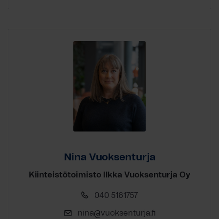
Nina Vuoksenturja
Kiinteistötoimisto Ilkka Vuoksenturja Oy
040 5161757
nina@vuoksenturja.fi