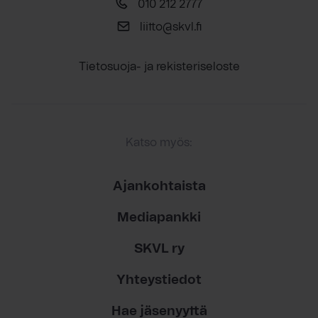
010 212 2777
liitto@skvl.fi
Tietosuoja- ja rekisteriseloste
Katso myös:
Ajankohtaista
Mediapankki
SKVL ry
Yhteystiedot
Hae jäsenyyttä