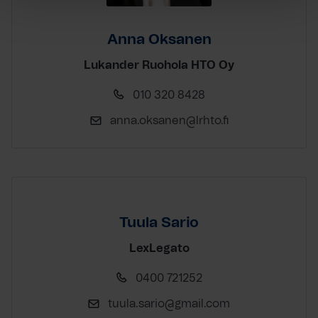
Anna Oksanen
Lukander Ruohola HTO Oy
010 320 8428
anna.oksanen@lrhto.fi
Tuula Sario
LexLegato
0400 721252
tuula.sario@gmail.com