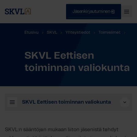
Jäsenkirjautuminen
Ava
val
Skip
Sulje
Etusivu
SKVL
Yhteystiedot
Toimielimet
to
content
SKVL Eettisen toiminnan valiokunta
SKVL Eettisen
HAE
toiminnan valiokunta
SKVL Eettisen toiminnan valiokunta
SKVL:n sääntöjen mukaan liiton jäsenistä tehdyt