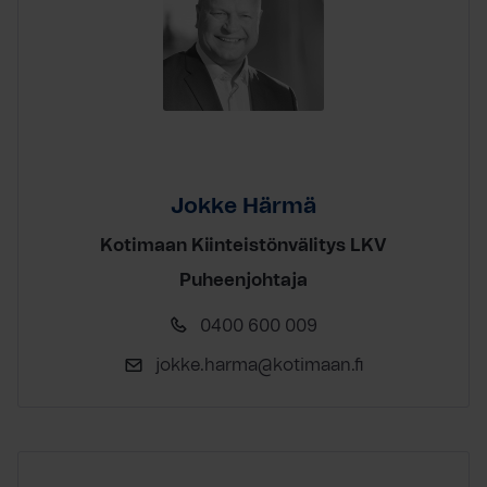
Jokke Härmä
Kotimaan Kiinteistönvälitys LKV
Puheenjohtaja
0400 600 009
jokke.harma@kotimaan.fi