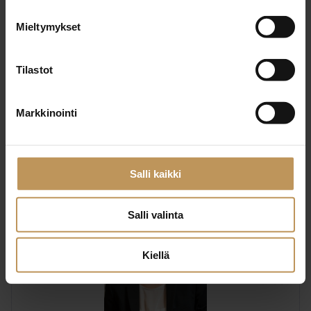
Mieltymykset
Marja-Liisa Junkkila
Kokkolan Asuntomarkkinointi Oy
Tilastot
0400 663 386
Markkinointi
kokkolan@asuntomarkkinointi.net
Salli kaikki
Salli valinta
Kiellä