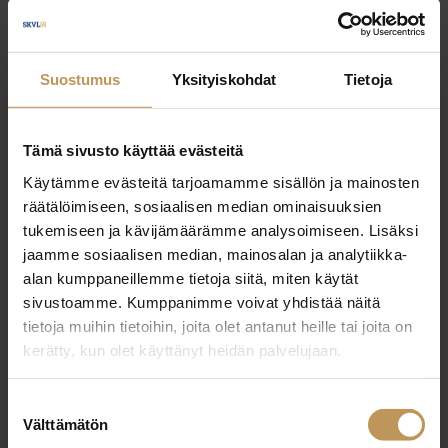
Kristian Danielson
Suostumus
Yksityiskohdat
Tietoja
SKVL
Tämä sivusto käyttää evästeitä
kristian.danielson@skvl.fi
Käytämme evästeitä tarjoamamme sisällön ja mainosten
räätälöimiseen, sosiaalisen median ominaisuuksien
tukemiseen ja kävijämäärämme analysoimiseen. Lisäksi
jaamme sosiaalisen median, mainosalan ja analytiikka-
alan kumppaneillemme tietoja siitä, miten käytät
sivustoamme. Kumppanimme voivat yhdistää näitä
tietoja muihin tietoihin, joita olet antanut heille tai joita on
kerätty, kun olet käyttänyt heidän palvelujaan.
Suostumuksen
Välttämätön
valinta