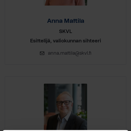
Anna Mattila
SKVL
Esittelijä, valiokunnan sihteeri
anna.mattila@skvl.fi