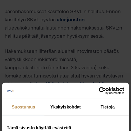
Jäsenhakemukset käsittelee SKVL:n hallitus. Ennen
käsittelyä SKVL pyytää
aluejaoston
aluevaliokunnalta lausunnon hakemuksesta. SKVL:n
hallitus päättää jäsenyyden hyväksymisestä.
Hakemukseen liitetään aluehallintoviraston päätös
välitysliikkeen rekisteröimisestä,
kaupparekisteriote (enintään 3 kk vanha), sekä
lomake sitoutumisesta (lataa alta) hyvän välitystavan
ohjeeseen (
https://kiinteistonvalitysala.fi/hyva-
valitystapa
). Koejäsenen hakiessa varsinaista
jäsenyyttä hakemuksen liitteeksi riittää ajantasainen
Suostumus
Yksityiskohdat
Tietoja
kaupparekisteriote (enintään 3 kk vanha).
Hyvän välitystavan sitoumus
Lataa
Tämä sivusto käyttää evästeitä