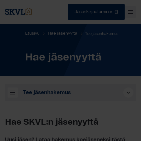
Jäsenkirjautuminen
Ava
val
Skip
Sulje
Etusivu
Hae jäsenyyttä
Tee jäsenhakemus
to
content
Hae jäsenyyttä
HAE
Tee jäsenhakemus
Hae SKVL:n jäsenyyttä
Uusi jäsen? Lataa hakemus koejäseneksi tästä
: