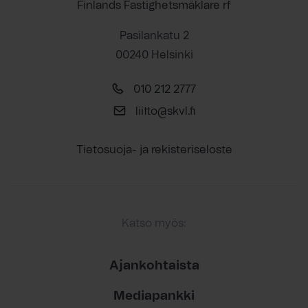
Finlands Fastighetsmäklare rf
Pasilankatu 2
00240 Helsinki
010 212 2777
liitto@skvl.fi
Tietosuoja- ja rekisteriseloste
Katso myös:
Ajankohtaista
Mediapankki