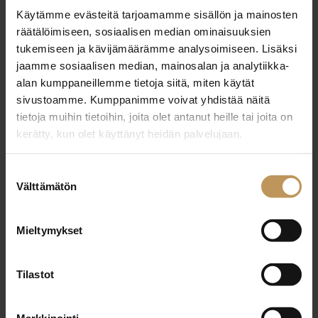
SKVL:oon voi koejäsenenä tai varsinaisena
Käytämme evästeitä tarjoamamme sisällön ja mainosten
jäsenenä kuulua alaa valvovan viranomaisen
räätälöimiseen, sosiaalisen median ominaisuuksien
rekisteriin merkitty kiinteistönvälitystä tai
tukemiseen ja kävijämäärämme analysoimiseen. Lisäksi
vuokrahuoneiston välitystä harjoittava yksityinen
jaamme sosiaalisen median, mainosalan ja analytiikka-
elinkeinonharjoittaja tai oikeushenkilö, joka sitoutuu
alan kumppaneillemme tietoja siitä, miten käytät
sivustoamme. Kumppanimme voivat yhdistää näitä
noudattamaan hyvää välitystapaa sekä liiton
tietoja muihin tietoihin, joita olet antanut heille tai joita on
hallituksen tai liittokokouksen vahvistamia
kerätty, kun olet käyttänyt heidän palvelujaan.
moraalisääntöjä ja muita ohjeita.
Suostumuksen
Mikäli koejäsenellä tai varsinaisella jäsenellä on useita
Välttämätön
valinta
eri toimipisteitä, joissa harjoitetaan välitystoimintaa,
kutsutaan yhtä toimipisteistä jäsenen ilmoittaman
Mieltymykset
tiedon mukaan
päätoimipisteeksi
ja
muita
sivutoimipisteiksi
.
Tilastot
Elinkeinonharjoittaja tai oikeushenkilö voidaan
hyväksyä
ketjukiinteistönvälittäjäjäseneksi
, jos kaikki