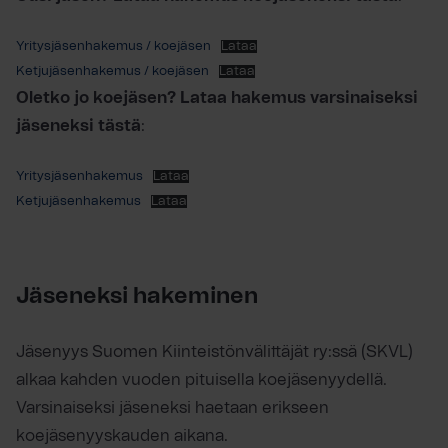
Yritysjäsenhakemus / koejäsen
Lataa
Ketjujäsenhakemus / koejäsen
Lataa
Oletko jo koejäsen? Lataa hakemus varsinaiseksi
jäseneksi tästä
:
Yritysjäsenhakemus
Lataa
Ketjujäsenhakemus
Lataa
Jäseneksi hakeminen
Jäsenyys Suomen Kiinteistönvälittäjät ry:ssä (SKVL)
alkaa kahden vuoden pituisella koejäsenyydellä.
Varsinaiseksi jäseneksi haetaan erikseen
koejäsenyyskauden aikana.