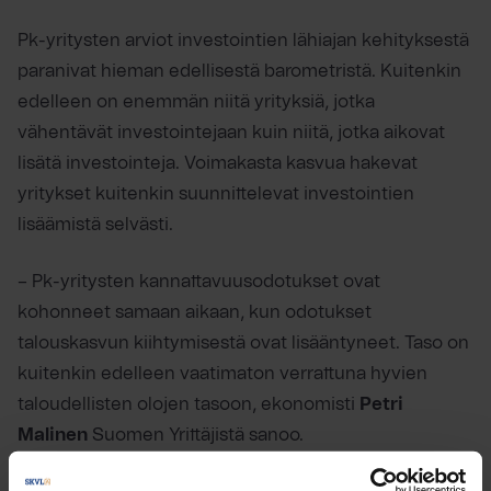
Pk-yritysten arviot investointien lähiajan kehityksestä
paranivat hieman edellisestä barometristä. Kuitenkin
edelleen on enemmän niitä yrityksiä, jotka
vähentävät investointejaan kuin niitä, jotka aikovat
lisätä investointeja. Voimakasta kasvua hakevat
yritykset kuitenkin suunnittelevat investointien
lisäämistä selvästi.
– Pk-yritysten kannattavuusodotukset ovat
kohonneet samaan aikaan, kun odotukset
talouskasvun kiihtymisestä ovat lisääntyneet. Taso on
kuitenkin edelleen vaatimaton verrattuna hyvien
taloudellisten olojen tasoon, ekonomisti
Petri
Malinen
Suomen Yrittäjistä sanoo.