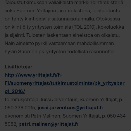
Taloustutkimuksen väliaikaista markkinointirekisteriä
sekä Suomen Yrittäjien jäsenrekisteriä, joista otanta
on tehty kiintiöidyllä satunnaisotannalla. Otoksessa
on kiintiöity yritysten toimiala (TOL 2010), kokoluokka
ja sijainti. Tulosten laskentaan aineistoa on oikaistu.
Näin aineisto pyrkii vastaamaan mahdollisimman
hyvin Suomen pk-yritysten todellista rakennetta.
Lisätietoja:
http://www.yrittajat.fi/fi-
FI/suomenyrittajat/tutkimustoiminta/pk_yritysbar
o1_2016/
toimitusjohtaja Jussi Järventaus, Suomen Yrittäjät, p.
050 336 0015,
jussi.jarventaus@yrittajat.fi
ekonomisti Petri Malinen, Suomen Yrittäjät, p. 050 434
5952,
petri.malinen@yrittajat.fi