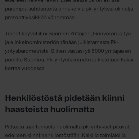
edelleen heikkenevän. Edellisessä barometrissa
parempia suhdanteita ennakoivia pk-yrityksiä oli neljä
prosenttiyksikköä vähemmän.
Tiedot käyvät ilmi Suomen Yrittäjien, Finnveran ja työ-
ja elinkeinoministeriön tänään julkistamasta Pk-
yritysbarometrista. Siihen vastasi yli 6000 yrittäjää eri
puolilta Suomea. Pk-yritysbarometri julkistetaan kaksi
kertaa vuodessa.
Henkilöstöstä pidetään kiinni
haasteista huolimatta
Pitkästä taantumasta huolimatta pk-yritykset pitävät
edelleen kiinni henkilöstöstään. Kaikilla toimialoilla