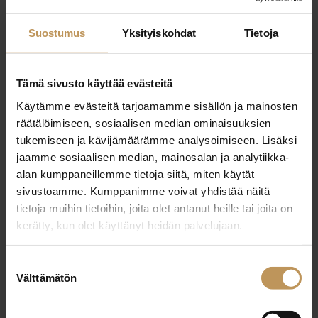
Kasvua haetaan
Suostumus
Yksityiskohdat
Tietoja
kansainvälistymisestä ja
uusiutumisesta
Tämä sivusto käyttää evästeitä
Käytämme evästeitä tarjoamamme sisällön ja mainosten
räätälöimiseen, sosiaalisen median ominaisuuksien
Yritysten kasvu on tärkeää paitsi työpaikkojen, myös
tukemiseen ja kävijämäärämme analysoimiseen. Lisäksi
paremman kannattavuuden ja kilpailuaseman
jaamme sosiaalisen median, mainosalan ja analytiikka-
saavuttamiseksi. Kasvuhakuisuus on hieman noussut:
alan kumppaneillemme tietoja siitä, miten käytät
yhdeksän prosenttia pk-yrityksistä ilmoittaa olevansa
sivustoamme. Kumppanimme voivat yhdistää näitä
voimakkaasti kasvuhakuisia ja 36 prosenttia
tietoja muihin tietoihin, joita olet antanut heille tai joita on
suunnittelee kasvavansa mahdollisuuksiensa mukaan.
kerätty, kun olet käyttänyt heidän palvelujaan.
Suostumuksen
Välttämätön
valinta
Näin kysyttiin