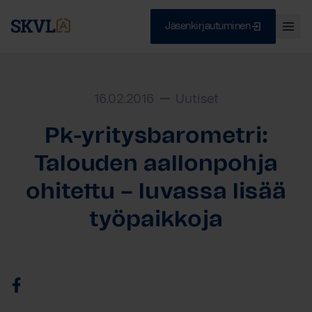
Jäsenkirjautuminen
Ava
val
Skip
Sulje
to
content
16.02.2016
Uutiset
Pk-yritysbarometri:
HAE
Talouden aallonpohja
ohitettu – luvassa lisää
työpaikkoja