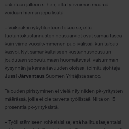
uskotaan jälleen siihen, että työvoiman määrää
voidaan hieman jopa lisätä.
– Vaikeaksi nykytilanteen tekee se, että
tuotantokustannusten nousuarviot ovat samaa tasoa
kuin viime vuosikymmenen puolivälissä, kun talous
kasvoi. Nyt samankaltaiseen kustannusnousuun
joudutaan sopeutumaan huomattavasti vaisumman
kysynnän ja kannattavuuden oloissa, toimitusjohtaja
Jussi Järventaus
Suomen Yrittäjistä sanoo.
Talouden piristyminen ei vielä näy niiden pk-yritysten
määrässä, joilla ei ole tarvetta työllistää. Niitä on 15
prosenttia pk-yrityksistä.
– Työllistämiseen rohkaisisi se, että hallitus laajentaisi