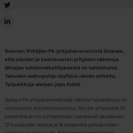
Suomen Yrittäjien Pk-yritysbarometristä ilmenee,
että pienten ja keskisuurten yritysten näkemys
lähiajan suhdannekehityksestä on vahvistunut.
Talouden aallonpohja näyttäisi olevan ohitettu.
Työpaikkoja aletaan jopa lisätä.
Syksyn Pk-yritysbarometrissä näkynyt toiveikkuus on
voimistunut ja konkretisoitunut. Nyt pk-yrityksistä 32
prosenttia arvioi suhdanteiden paranevat seuraavien
12 kuukauden aikana ja 16 prosenttia pelkää niiden