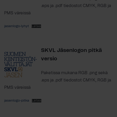
.eps ja .pdf tiedostot CMYK, RGB ja
PMS väreissä
jasenlogo-lyhyt
Lataa
SKVL Jäsenlogon pitkä
versio
Paketissa mukana RGB .png sekä
.eps ja .pdf tiedostot CMYK, RGB ja
PMS väreissä
jasenlogo-pitka
Lataa