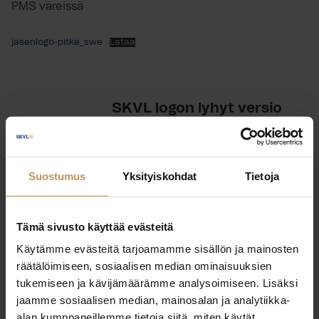
PMS väreissä
jasenlogo-pitka_swe
Lataa
SKVL logon lyhyt versio
Paketissa mukana RGB .png sekä
.eps ja .pdf tiedostot CMYK, RGB ja
Suostumus
Yksityiskohdat
Tietoja
PMS väreissä
skvl-lyhyt-logo
Lataa
Tämä sivusto käyttää evästeitä
Käytämme evästeitä tarjoamamme sisällön ja mainosten
räätälöimiseen, sosiaalisen median ominaisuuksien
tukemiseen ja kävijämäärämme analysoimiseen. Lisäksi
SKVL logon pitkä versio
jaamme sosiaalisen median, mainosalan ja analytiikka-
alan kumppaneillemme tietoja siitä, miten käytät