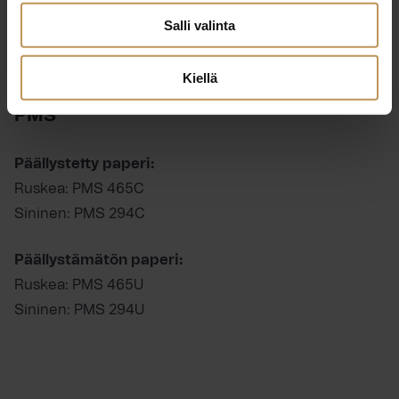
Salli valinta
Sininen: C100 M85 Y33 K16
Beige: C23 M38 Y68 K11
Kiellä
PMS
Päällystetty paperi:
Ruskea: PMS 465C
Sininen: PMS 294C
Päällystämätön paperi:
Ruskea: PMS 465U
Sininen: PMS 294U