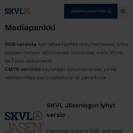
Jäsenkirjautuminen
Ava
val
Skip
Mediapankki
Sulje
to
content
RGB-versiota
kannattaa käyttää dokumenteissa, jotka
vastaanotetaan sähköisessä muodossa, esim. Word-
HAE
tai Excel-dokumentti.
CMYK-versiota
käytetään dokumenteissa, jonka
vastaanottaja saa tulostettuna tai painettuna.
SKVL Jäsenlogon lyhyt
versio
Paketissa mukana RGB .png sekä