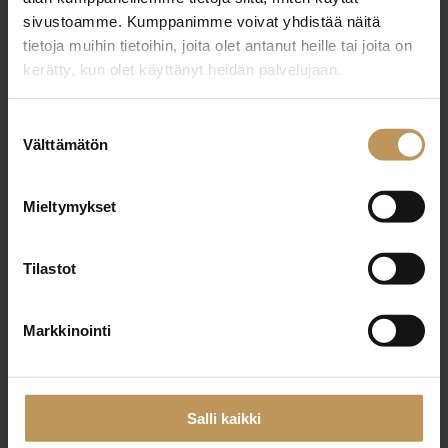
Paketissa mukana RGB .png sekä
sivustoamme. Kumppanimme voivat yhdistää näitä
.eps ja .pdf tiedostot CMYK, RGB ja
tietoja muihin tietoihin, joita olet antanut heille tai joita on
PMS väreissä
kerätty, kun olet käyttänyt heidän palvelujaan.
skvl-logo-pitka logo
Lataa
Suostumuksen
Välttämätön
valinta
Mieltymykset
Värimääritykset:
Tilastot
RGB
Markkinointi
Sininen: R0 G46 B109
Beige: R190 G149 B91
Salli kaikki
CMYK