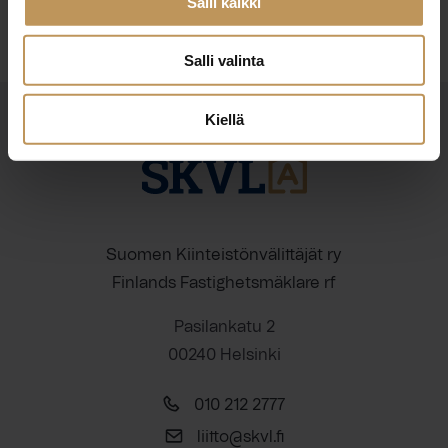
Salli kaikki
Salli valinta
Kiellä
Suomen Kiinteistönvälittäjät ry
Finlands Fastighetsmäklare rf
Pasilankatu 2
00240 Helsinki
010 212 2777
liitto@skvl.fi