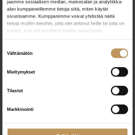
jaamme sosiaalisen median, mainosalan ja analytiikka-
alan kumppaneillemme tietoja siitä, miten käytät
sivustoamme. Kumppanimme voivat yhdistää näitä
tietoja muihin tietoihin, joita olet antanut heille tai joita on
kerätty, kun olet käyttänyt heidän palvelujaan.
Suostumuksen
Välttämätön
valinta
Mieltymykset
Heikki Vahteristo
Tilastot
Tilanne LKV
+358440123220
Markkinointi
heikki.vahteristo@tilannelkv.fi