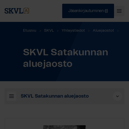
Jäsenkirjautuminen
Ava
val
Skip
Sulje
Etusivu
SKVL
Yhteystiedot
Aluejaostot
to
content
SKVL Satakunnan aluejaosto
SKVL Satakunnan
HAE
aluejaosto
SKVL Satakunnan aluejaosto