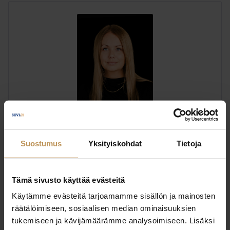
Linda Leino
Suostumus
Yksityiskohdat
Tietoja
Haave LKV
+358505691732
Tämä sivusto käyttää evästeitä
linda.leino@haavelkv.fi
Käytämme evästeitä tarjoamamme sisällön ja mainosten
räätälöimiseen, sosiaalisen median ominaisuuksien
tukemiseen ja kävijämäärämme analysoimiseen. Lisäksi