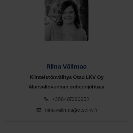
Riina Välimaa
Kiinteistönvälitys Otso LKV Oy
Aluevaliokunnan puheenjohtaja
+358407380952
riina.valimaa@otsolkv.fi