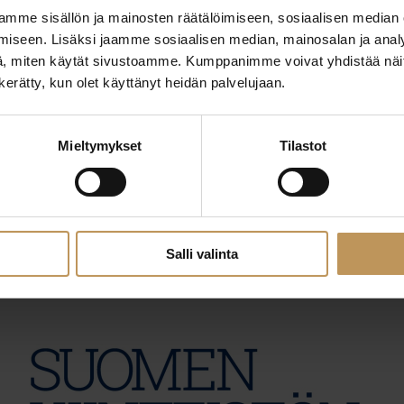
mme sisällön ja mainosten räätälöimiseen, sosiaalisen median
iseen. Lisäksi jaamme sosiaalisen median, mainosalan ja analy
, miten käytät sivustoamme. Kumppanimme voivat yhdistää näitä t
n kerätty, kun olet käyttänyt heidän palvelujaan.
Mieltymykset
Tilastot
29.2.2024
Sari Kuusisto
Lue artikkeli
Salli valinta