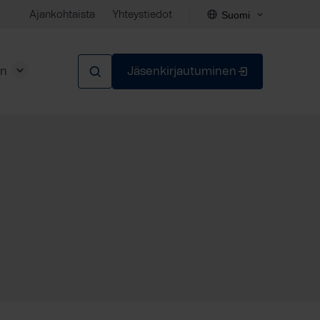
Suomi
Ajankohtaista
Yhteystiedot
en
Jäsenkirjautuminen
Sulje