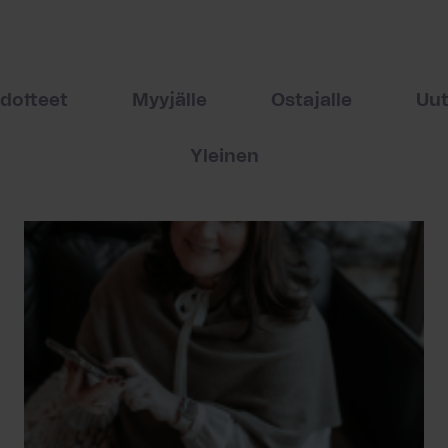
edotteet
Myyjälle
Ostajalle
Uut
Yleinen