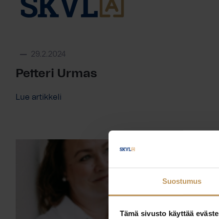
29.2.2024
Petteri Urmas
Lue artikkeli
Suostumus
Tämä sivusto käyttää eväste