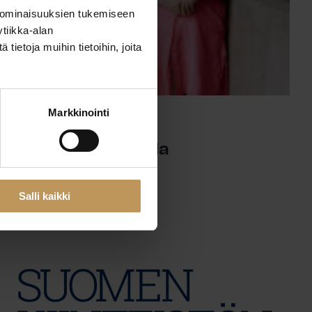
 ominaisuuksien tukemiseen
tiikka-alan
ietoja muihin tietoihin, joita
Markkinointi
29.2.2024
Tarja Rusi-Juusela
Lue artikkeli
Salli kaikki