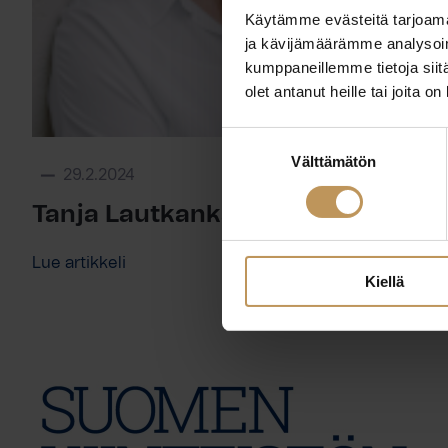
Käytämme evästeitä tarjoama
ja kävijämäärämme analysoim
kumppaneillemme tietoja siitä
olet antanut heille tai joita o
Suostumuksen
Välttämätön
valinta
29.2.2024
Tanja Lautkankare
Lue artikkeli
Kiellä