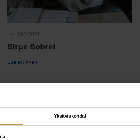
29.2.2024
Sirpa Sobral
Lue artikkeli
Yksityiskohdat
itä