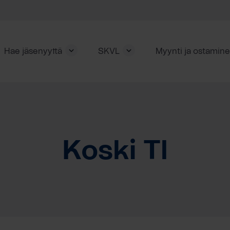
Hae jäsenyyttä
SKVL
Myynti ja ostamin
Koski Tl