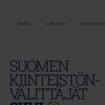
Kaikki
Julkaisut
Lehdistöti