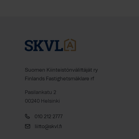
Suomen Kiinteistönvälittäjät ry
Finlands Fastighetsmäklare rf
Pasilankatu 2
00240 Helsinki
010 212 2777
liitto@skvl.fi