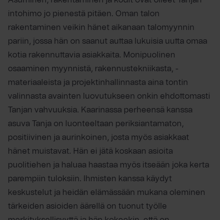
Asuminen, rakentaminen ja kodit ovat olleet Tanjan
intohimo jo pienestä pitäen. Oman talon
rakentaminen veikin hänet aikanaan talomyynnin
pariin, jossa hän on saanut auttaa lukuisia uutta omaa
kotia rakennuttavia asiakkaita. Monipuolinen
osaaminen myynnistä, rakennustekniikasta, -
materiaaleista ja projektinhallinnasta aina tontin
valinnasta avainten luovutukseen onkin ehdottomasti
Tanjan vahvuuksia. Kaarinassa perheensä kanssa
asuva Tanja on luonteeltaan periksiantamaton,
positiivinen ja aurinkoinen, josta myös asiakkaat
hänet muistavat. Hän ei jätä koskaan asioita
puolitiehen ja haluaa haastaa myös itseään joka kerta
parempiin tuloksiin. Ihmisten kanssa käydyt
keskustelut ja heidän elämässään mukana oleminen
tärkeiden asioiden äärellä on tuonut työlle