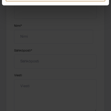
Aihe
Nimi
*
Sähköposti
*
Viesti