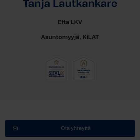
Tanja Lautkankare
Etta LKV
Asuntomyyjä, KiLAT
Ota yhteyttä