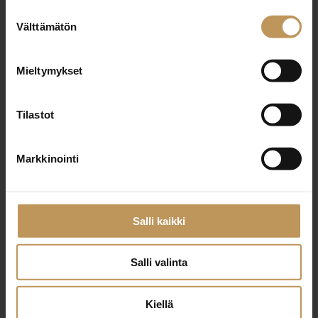
Miten voin auttaa
Suostumuksen
Välttämätön
valinta
asuntoasioissa?
Mieltymykset
Jätä yhteystietosi, niin otan yhteyttä
Tilastot
Tanja Lautkankare
Markkinointi
0408092722
tanja.lautkankare@ettalkv.fi
Salli kaikki
Salli valinta
"
*
" näyttää pakolliset kentät
Kiellä