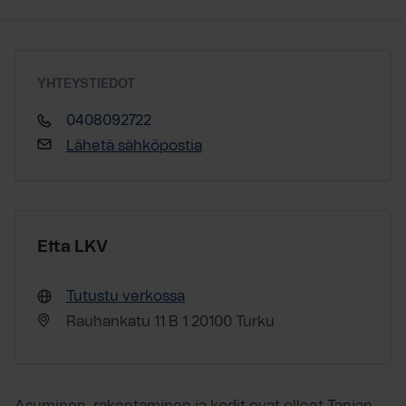
YHTEYSTIEDOT
0408092722
Lähetä sähköpostia
Etta LKV
Tutustu verkossa
Rauhankatu 11 B 1 20100 Turku