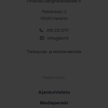
Finlands Fastighetsmäklare rf
Pasilankatu 2
00240 Helsinki
010 212 2777
liitto@skvl.fi
Tietosuoja- ja rekisteriseloste
Katso myös:
Ajankohtaista
Mediapankki