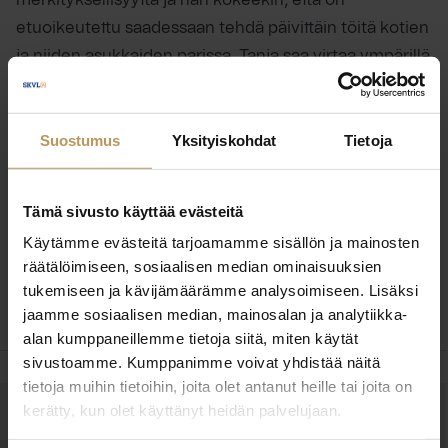
merkityksellisyyttä ja hän kokeekin, että on
etuoikeutettu saadessaan tehdä päivittäin töitä kotien
ja niiden asukkaiden parissa. Tanja saa virtaa ympärillä
olevista ihmisistä ja häntä tuskin tapaat koskaan
huonolla tuulella. Tanjan asiakkaat saavatkin nauttia
Suostumus
Yksityiskohdat
Tietoja
paitsi hänen valovoimaisesta ja hyväntuulisesta
persoonastaan, myös siitä, että hän haluaa joka kerta
pyrkiä parhaaseen mahdolliseen lopputulokseen.
Tämä sivusto käyttää evästeitä
Tärkein kiitos tehdystä työstä onkin Tanjan mielestä
Käytämme evästeitä tarjoamamme sisällön ja mainosten
nimenomaan se, kun asiakas kokee saaneensa
räätälöimiseen, sosiaalisen median ominaisuuksien
pikkuisen enemmän kuin odotti.
tukemiseen ja kävijämäärämme analysoimiseen. Lisäksi
jaamme sosiaalisen median, mainosalan ja analytiikka-
alan kumppaneillemme tietoja siitä, miten käytät
sivustoamme. Kumppanimme voivat yhdistää näitä
tietoja muihin tietoihin, joita olet antanut heille tai joita on
kerätty, kun olet käyttänyt heidän palvelujaan.
OTA YHTEYTTÄ