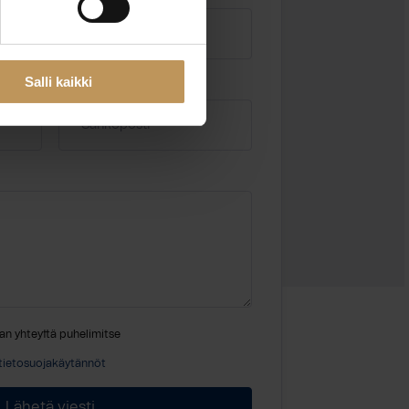
Salli kaikki
Sähköposti
*
an yhteyttä puhelimitse
tietosuojakäytännöt