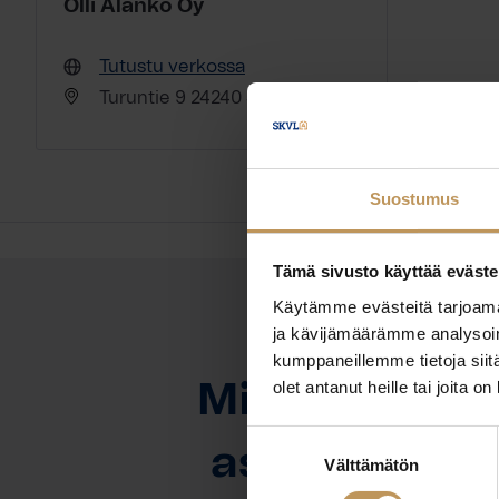
Olli Alanko Oy
Tutustu verkossa
Turuntie 9 24240 Salo
Suostumus
Tämä sivusto käyttää eväste
Käytämme evästeitä tarjoama
ja kävijämäärämme analysoim
OTA YHTEYTTÄ
kumppaneillemme tietoja siitä
olet antanut heille tai joita o
Miten voin au
Suostumuksen
asuntoasioi
Välttämätön
valinta