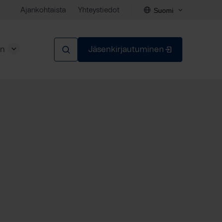
Suomi
Ajankohtaista
Yhteystiedot
en
Jäsenkirjautuminen
Sulje