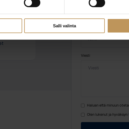
hteyttä
Salli valinta
Nimi
*
et
Viesti
Haluan että minuun oteta
Olen lukenut ja hyväksyn