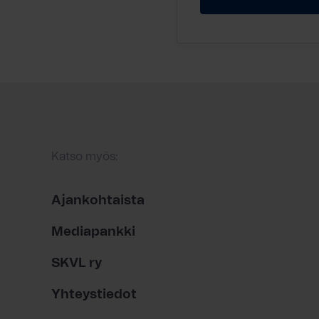
Katso myös:
Ajankohtaista
Mediapankki
SKVL ry
Yhteystiedot