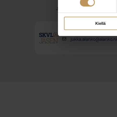
Jätä yhteystietosi, niin otan y
Kiellä
Jukka Alanko
jukka.alanko@alanko.n