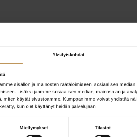
Yksityiskohdat
itä
mme sisällön ja mainosten räätälöimiseen, sosiaalisen median
iseen. Lisäksi jaamme sosiaalisen median, mainosalan ja analy
, miten käytät sivustoamme. Kumppanimme voivat yhdistää näitä t
n kerätty, kun olet käyttänyt heidän palvelujaan.
ttaa
"
*
" näyttää pakolliset
ssa?
Mieltymykset
Tilastot
Aihe