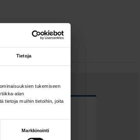
Tietoja
 ominaisuuksien tukemiseen
tiikka-alan
ietoja muihin tietoihin, joita
 kentät
Markkinointi