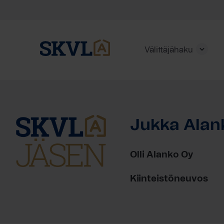
Välittäjähaku
Skip
to
content
Jukka Alan
HAE
Olli Alanko Oy
Kiinteistöneuvos