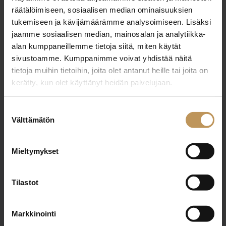
räätälöimiseen, sosiaalisen median ominaisuuksien
Englanti, Suomi
Kieli:
tukemiseen ja kävijämäärämme analysoimiseen. Lisäksi
jaamme sosiaalisen median, mainosalan ja analytiikka-
alan kumppaneillemme tietoja siitä, miten käytät
Ota yhteyttä
sivustoamme. Kumppanimme voivat yhdistää näitä
tietoja muihin tietoihin, joita olet antanut heille tai joita on
kerätty, kun olet käyttänyt heidän palvelujaan.
Suostumuksen
Välttämätön
valinta
OTA YHTEYTTÄ
Miten voin auttaa
Mieltymykset
asuntoasioissa?
Tilastot
Jätä yhteystietosi, niin otan yhteyttä
Markkinointi