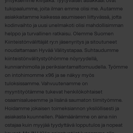
yrityksemme kivijalka. Tyytyväiset asiakkaat ovat
tukipaalumme, joita ilman emme olisi me. Autamme
asiakkaitamme kaikessa asumiseen liittyvässä, jotta
kodinvaihto ja uusi unelmakoti olisi mahdollisimman
helppo ja turvallinen ratkaisu. Olemme Suomen
Kiinteistönvälittäjät ry:n jäsenyritys ja sitoutuneet
noudattamaan Hyvää Välitystapaa. Suhtaudumme
kiinteistönvälitystyöhömme nöyryydellä,
kunnianhimolla ja periksiantamattomuudella. Työmme
on intohimomme x96 ja se näkyy myös
tuloksissamme. Vahvuutenamme on
myyntityötämme tukevat henkilökohtaiset
osaamisalueemme ja lisänä saumaton tiimityömme.
Hoidamme jokaisen toimeksiannon yksilöllisesti ja
asiakasta kuunnellen. Päämäärämme on aina niin
ostajaa kuin myyjää tyydyttävä lopputulos ja nopeat