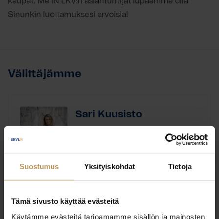
kaupat. Me IN LKV:n asiantuntijat lupaamme olla
Sinunkin luottamuksesi arvoisia!
Välittäjämme
Sari Kuusisto
IN LKV Oy
Kiinteistönvälittäjä, LKV, LVV,
Yrittäjä
Suostumus
Yksityiskohdat
Tietoja
Laillistettu kiinteistönvälittäjä, Laillistettu
Koulutus:
Tämä sivusto käyttää evästeitä
vuokrahuoneiston välittäjä
Käytämme evästeitä tarjoamamme sisällön ja mainosten