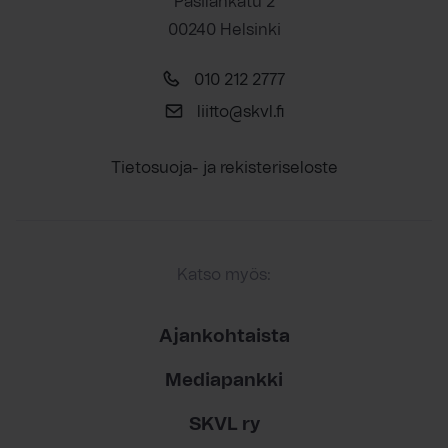
Pasilankatu 2
00240 Helsinki
010 212 2777
liitto@skvl.fi
Tietosuoja- ja rekisteriseloste
Katso myös:
Ajankohtaista
Mediapankki
SKVL ry