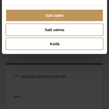
Salli kaikki
IN LKV OY
Salli valinta
http://www.inlkv.fi
Kiellä
Korkeavuorenkatu 2 C 48 20100 Turku
"
*
" näyttää pakolliset kentät
Aihe