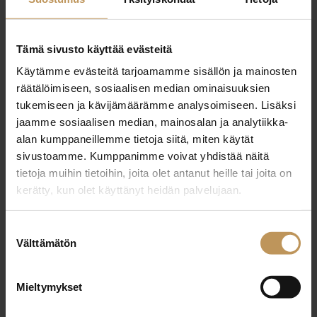
Tämä sivusto käyttää evästeitä
Julkaisut, Uutiset, Yleinen
16.1.2026
Käytämme evästeitä tarjoamamme sisällön ja mainosten
Laadunvalvonta toimii
räätälöimiseen, sosiaalisen median ominaisuuksien
kiinteistönvälitysalalla
tukemiseen ja kävijämäärämme analysoimiseen. Lisäksi
jaamme sosiaalisen median, mainosalan ja analytiikka-
Lue artikkeli
alan kumppaneillemme tietoja siitä, miten käytät
sivustoamme. Kumppanimme voivat yhdistää näitä
tietoja muihin tietoihin, joita olet antanut heille tai joita on
kerätty, kun olet käyttänyt heidän palvelujaan.
Suostumuksen
Välttämätön
valinta
Mieltymykset