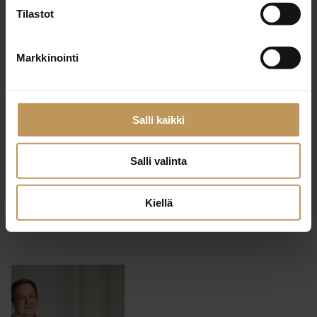
Tilastot
Markkinointi
Julkaisut, Lehdistötiedotteet, Yleinen
12.12.2025
Salli kaikki
SKVL:n kiinteistönvälittäjät:
Rahoituksen saatavuus
Salli valinta
jarruttaa asuntokauppaa
Kiellä
Lue artikkeli