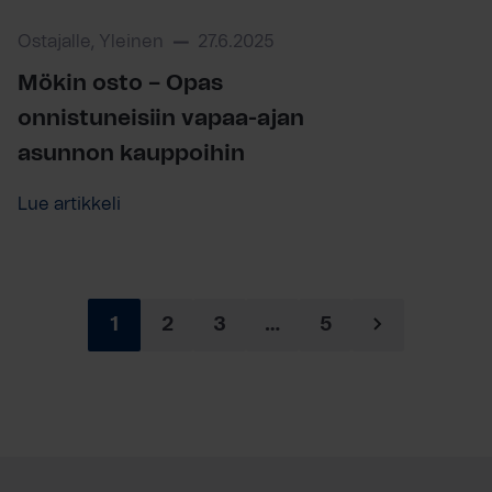
Ostajalle, Yleinen
27.6.2025
Mökin osto – Opas
onnistuneisiin vapaa-ajan
asunnon kauppoihin
Lue artikkeli
1
2
3
…
5