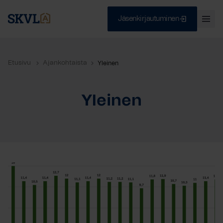
Jäsenkirjautuminen
Ava
val
Skip
Sulje
to
Etusivu
Ajankohtaista
Yleinen
content
Yleinen
HAE