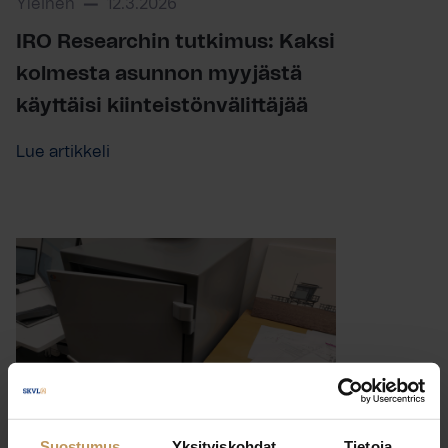
Yleinen
12.3.2026
IRO Researchin tutkimus: Kaksi
kolmesta asunnon myyjästä
käyttäisi kiinteistönvälittäjää
Lue artikkeli
Suostumus
Yksityiskohdat
Tietoja