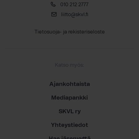
010 212 2777
liitto@skvl.fi
Tietosuoja- ja rekisteriseloste
Katso myös:
Ajankohtaista
Mediapankki
SKVL ry
Yhteystiedot