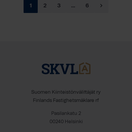
1
2
3
…
6
Suomen Kiinteistönvälittäjät ry
Finlands Fastighetsmäklare rf
Pasilankatu 2
00240 Helsinki