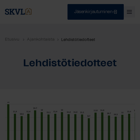
Jäsenkirjautuminen
Ava
val
Skip
Sulje
to
Etusivu
Ajankohtaista
Lehdistötiedotteet
content
Lehdistötiedotteet
HAE