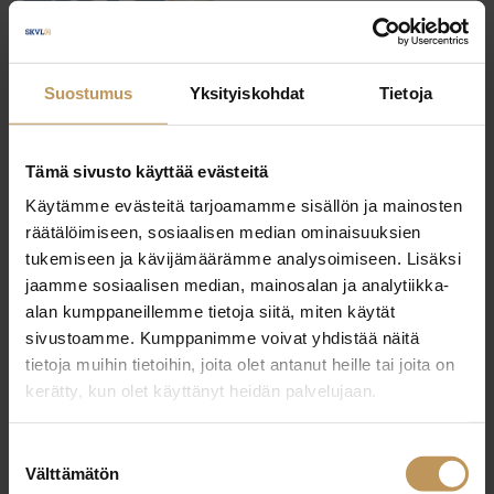
Julkaisut, Lehdistötiedotteet
Suostumus
Yksityiskohdat
Tietoja
18.2.2026
Suomen Kiinteistönvälittäjät
Tämä sivusto käyttää evästeitä
SKVL: asuntolainoituksen
Käytämme evästeitä tarjoamamme sisällön ja mainosten
saatavuutta parannettava ja
räätälöimiseen, sosiaalisen median ominaisuuksien
tukemiseen ja kävijämäärämme analysoimiseen. Lisäksi
korkovähennysoikeus
jaamme sosiaalisen median, mainosalan ja analytiikka-
palautettava
alan kumppaneillemme tietoja siitä, miten käytät
sivustoamme. Kumppanimme voivat yhdistää näitä
Lue artikkeli
tietoja muihin tietoihin, joita olet antanut heille tai joita on
kerätty, kun olet käyttänyt heidän palvelujaan.
Suostumuksen
Välttämätön
valinta