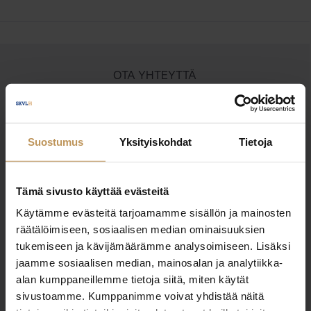
OTA YHTEYTTÄ
Miten voin auttaa
asuntoasioissa?
Suostumus
Yksityiskohdat
Tietoja
Jätä yhteystietosi, niin otan yhteyttä
Tämä sivusto käyttää evästeitä
Käytämme evästeitä tarjoamamme sisällön ja mainosten
Sari Kuusisto
räätälöimiseen, sosiaalisen median ominaisuuksien
tukemiseen ja kävijämäärämme analysoimiseen. Lisäksi
+358502556
jaamme sosiaalisen median, mainosalan ja analytiikka-
sari@inlkv.fi
alan kumppaneillemme tietoja siitä, miten käytät
sivustoamme. Kumppanimme voivat yhdistää näitä