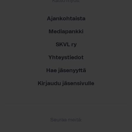
Katso myös:
Ajankohtaista
Mediapankki
SKVL ry
Yhteystiedot
Hae jäsenyyttä
Kirjaudu jäsensivulle
Seuraa meitä: