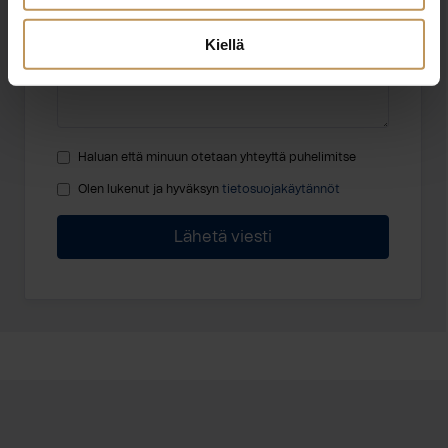
Kiellä
Haluan että minuun otetaan yhteyttä puhelimitse
Olen lukenut ja hyväksyn
tietosuojakäytännöt