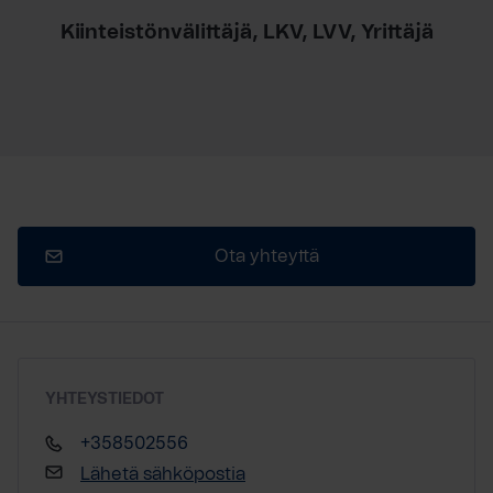
Kiinteistönvälittäjä, LKV, LVV, Yrittäjä
Ota yhteyttä
YHTEYSTIEDOT
+358502556
Lähetä sähköpostia