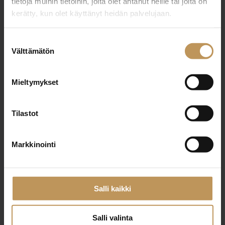
tietoja muihin tietoihin, joita olet antanut heille tai joita on
kerätty, kun olet käyttänyt heidän palvelujaan.
"
*
" näyttää pakolliset kentät
Suostumuksen
Välttämätön
valinta
Aihe
Mieltymykset
Tilastot
Nimi
*
Markkinointi
Sähköposti
*
Salli kaikki
Salli valinta
Viesti