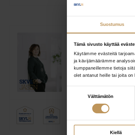
Suostumus
Kirsi Pursiainen
Tämä sivusto käyttää eväste
Etta LKV
Käytämme evästeitä tarjoama
ja kävijämäärämme analysoim
Ylempi kiinteistönvälittäjä, 
kumppaneillemme tietoja siitä
kaupanvahvistaja
olet antanut heille tai joita o
Laillistettu kiinteistö
Koulutus:
kiinteistönvälittäjän tutkinto
Suostumuksen
Välttämätön
valinta
Kiellä