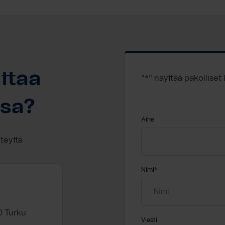
ttaa
"
*
" näyttää pakolliset
ssa?
Aihe
hteyttä
Nimi
*
0 Turku
Viesti