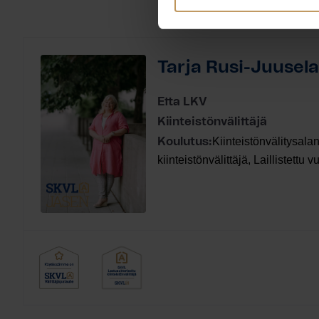
Tarja Rusi-Juusela
Etta LKV
Kiinteistönvälittäjä
Kiinteistönvälitysalan
Koulutus:
kiinteistönvälittäjä, Laillistettu