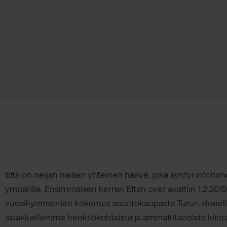
Etta on neljän naisen yhteinen haave, joka syntyi intohim
ympärille. Ensimmäisen kerran Ettan ovet avattiin 1.2.2019,
vuosikymmenien kokemus asuntokaupasta Turun alueella. 
asiakkaillemme henkilökohtaista ja ammattitaitoista kiin