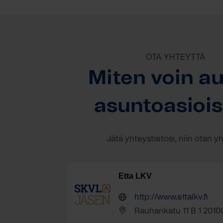
OTA YHTEYTTÄ
Miten voin au
asuntoasioi
Jätä yhteystietosi, niin otan y
Etta LKV
http://www.ettalkv.fi
Rauhankatu 11 B 1 2010