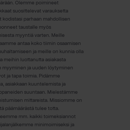
äärään. Olemme poimineet
akkaat suosittelevat varauksetta
sit kodistasi parhaan mahdollisen
koonneet taustalle myös
misesta myyntiä varten. Meille
 lupaamme antaa koko tiimin osaamisen
puhaltamiseen ja meille on kunnia olla
a meihin luottanutta asiakasta
in myyminen ja uuden löytyminen
ot ja tapa toimia. Pidämme
a, asiakkaan kuuntelemista ja
umppaneiden suuntaan. Mielestämme
istumisen mittareista. Missiomme on
tä päämäärästä tulee totta.
eemme mm. kaikki toimeksiannot
ijalanjälkemme minimoimiseksi ja