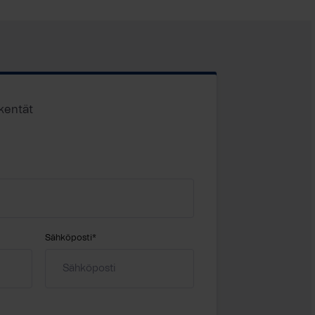
 kentät
Sähköposti
*