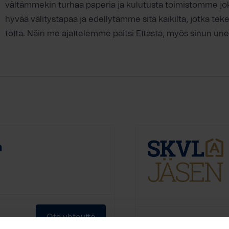
vältämmekin turhaa paperia ja kulutusta toimistomme j
hyvää välitystapaa ja edellytämme sitä kaikilta, jotka tek
totta. Näin me ajattelemme paitsi Ettasta, myös sinun une
n
Ota yhteyttä