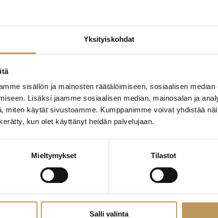
Yksityiskohdat
itä
mme sisällön ja mainosten räätälöimiseen, sosiaalisen median
iseen. Lisäksi jaamme sosiaalisen median, mainosalan ja analy
YKV, LKV, Yrittäjä,
, miten käytät sivustoamme. Kumppanimme voivat yhdistää näitä t
n kerätty, kun olet käyttänyt heidän palvelujaan.
nvälittäjä, Ylempi
Mieltymykset
Tilastot
Ota yhteyttä
Salli valinta