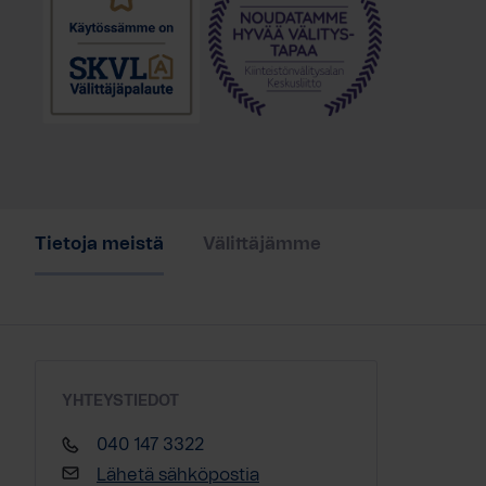
Tietoja meistä
Välittäjämme
YHTEYSTIEDOT
040 147 3322
Lähetä sähköpostia