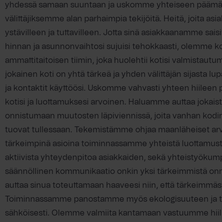
yhdessä samaan suuntaan ja uskomme yhteiseen pääm
välittäjiksemme alan parhaimpia tekijöitä. Heitä, joita asi
ystävilleen ja tuttavilleen. Jotta sinä asiakkaanamme sai
hinnan ja asunnonvaihtosi sujuisi tehokkaasti, olemme 
ammattitaitoisen tiimin, joka huolehtii kotisi valmistautu
jokainen koti on yhtä tärkeä ja yhden välittäjän sijasta
ja kontaktit käyttöösi. Uskomme vahvasti yhteen hiileen 
kotisi ja luottamuksesi arvoinen. Haluamme auttaa jokaist
onnistumaan muutosten läpiviennissä, joita vanhan kod
tuovat tullessaan. Tekemistämme ohjaa maanläheiset arv
tärkeimpinä asioina toiminnassamme yhteistä luottamust
aktiivista yhteydenpitoa asiakkaiden, sekä yhteistyök
säännöllinen kommunikaatio onkin yksi tärkeimmistä onn
auttaa sinua toteuttamaan haaveesi niin, että tärkeimmäs
Toiminnassamme panostamme myös ekologisuuteen ja t
sähköisesti. Olemme valmiita kantamaan vastuumme hiil