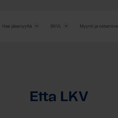
Hae jäsenyyttä
SKVL
Myynti ja ostamin
Etta LKV