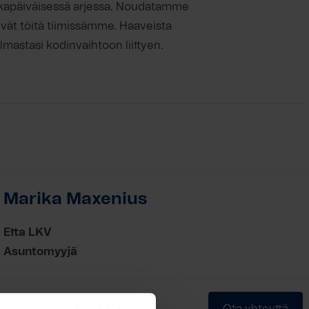
okapäiväisessä arjessa. Noudatamme
evät töitä tiimissämme. Haaveista
lmastasi kodinvaihtoon liittyen.
Marika Maxenius
Etta LKV
Asuntomyyjä
Ota yhteyttä