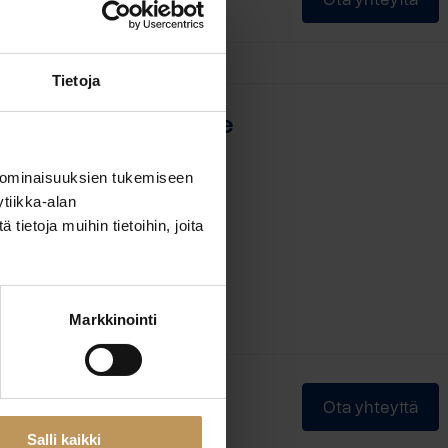
Tietoja
Tanja Lautkankare
Etta LKV
 ominaisuuksien tukemiseen
tiikka-alan
Asuntomyyjä, KiLAT
ietoja muihin tietoihin, joita
Markkinointi
Ota yhteyttä
Salli kaikki