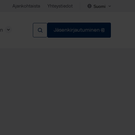
Suomi
Ajankohtaista
Yhteystiedot
en
Jäsenkirjautuminen
Sulje