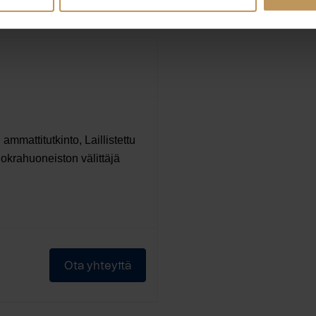
 ammattitutkinto, Laillistettu
 vuokrahuoneiston välittäjä
Ota yhteyttä