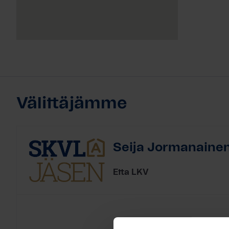
Välittäjämme
Seija Jormanaine
Etta LKV