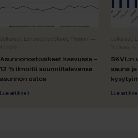
Julkaisut, Lehdistötiedotteet, Yleinen
Julkaisut, 
1.7.2026
Yleinen
Asunnonostoaikeet kasvussa –
SKVL:n v
12 % ilmoitti suunnittelevansa
sauna ja 
asunnon ostoa
kysytyi
Lue artikkeli
Lue artikkel