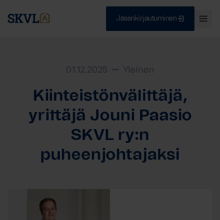
Jäsenkirjautuminen
Ava
val
Skip
Sulje
to
content
01.12.2025
Yleinen
Kiinteistönvälittäjä,
HAE
yrittäjä Jouni Paasio
SKVL ry:n
puheenjohtajaksi