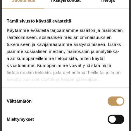
Suostumus
Yksityiskohdat
Tietoja
lisäksi
Jukka Alanko
Salosta,
Sanna-Mari
Poutiainen
Kuopiosta,
Linda Leino
Raumalta,
Janita
Matilainen
Lahdesta,
Nina
Tämä sivusto käyttää evästeitä
Vuoksenturja
Helsingistä,
Markku
Käytämme evästeitä tarjoamamme sisällön ja mainosten
Rautanen
Vantaalta ja varapuheenjohtajaksi
Erika
räätälöimiseen, sosiaalisen median ominaisuuksien
Enberg
Jyväskylästä.
tukemiseen ja kävijämäärämme analysoimiseen. Lisäksi
jaamme sosiaalisen median, mainosalan ja analytiikka-
Suomen Kiinteistönvälittäjät SKVL ry täyttää 80 vuotta
alan kumppaneillemme tietoja siitä, miten käytät
vuonna 2026 ja juhlii merkkivuottaan näkyvästi.
sivustoamme. Kumppanimme voivat yhdistää näitä
tietoja muihin tietoihin, joita olet antanut heille tai joita on
Liittoon kuuluu yli 370 kiinteistönvälitysalan itsenäistä
kerätty, kun olet käyttänyt heidän palvelujaan.
yritystä ympäri Suomea, ja sen tehtävä on edistää
luotettavaa ja reilua kiinteistönvälitystä.
Suostumuksen
Välttämätön
valinta
Lisätietoja:
Jouni Paasio
Mieltymykset
SKVL, hallituksen puheenjohtaja (1.1.2026 lukien)
040 845 4038