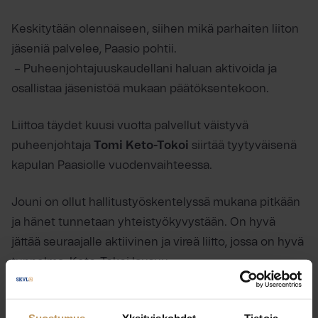
Keskitytään olennaiseen, siihen mikä parhaiten liiton
jäseniä palvelee, Paasio pohtii.
– Puheenjohtajuuskaudellani haluan aktivoida ja
osallistaa jäsenistöä mukaan päätöksentekoon.
Liittoa täydet kuusi vuotta palvellut väistyvä
puheenjohtaja
Tomi Keto-Tokoi
siirtää tyytyväisenä
kapulan Paasiolle vuodenvaihteessa.
Jouni on ollut hallitustyöskentelyssä mukana pitkään
ja hänet tunnetaan yhteistyökyvystään. On hyvä
jättää seuraajalle aktiivinen ja vireä liitto, jossa on hyvä
tunnelma, Keto-Tokoi lausuu.
Liittohallitukseen valittiin puheenjohtaja Paasion