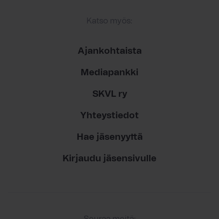
Katso myös:
Ajankohtaista
Mediapankki
SKVL ry
Yhteystiedot
Hae jäsenyyttä
Kirjaudu jäsensivulle
Seuraa meitä: