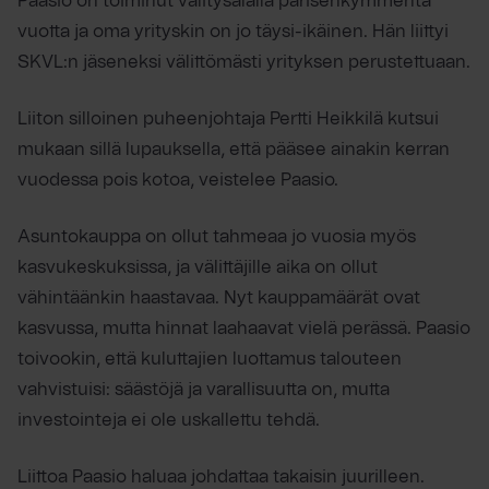
Paasio on toiminut välitysalalla parisenkymmentä
vuotta ja oma yrityskin on jo täysi-ikäinen. Hän liittyi
SKVL:n jäseneksi välittömästi yrityksen perustettuaan.
Liiton silloinen puheenjohtaja Pertti Heikkilä kutsui
mukaan sillä lupauksella, että pääsee ainakin kerran
vuodessa pois kotoa, veistelee Paasio.
Asuntokauppa on ollut tahmeaa jo vuosia myös
kasvukeskuksissa, ja välittäjille aika on ollut
vähintäänkin haastavaa. Nyt kauppamäärät ovat
kasvussa, mutta hinnat laahaavat vielä perässä. Paasio
toivookin, että kuluttajien luottamus talouteen
vahvistuisi: säästöjä ja varallisuutta on, mutta
investointeja ei ole uskallettu tehdä.
Liittoa Paasio haluaa johdattaa takaisin juurilleen.