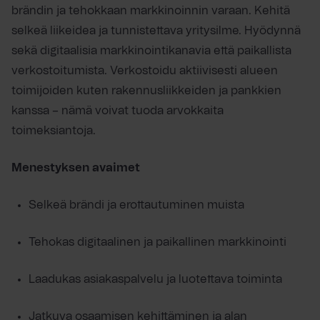
brändin ja tehokkaan markkinoinnin varaan. Kehitä
selkeä liikeidea ja tunnistettava yritysilme. Hyödynnä
sekä digitaalisia markkinointikanavia että paikallista
verkostoitumista. Verkostoidu aktiivisesti alueen
toimijoiden kuten rakennusliikkeiden ja pankkien
kanssa – nämä voivat tuoda arvokkaita
toimeksiantoja.
Menestyksen avaimet
Selkeä brändi ja erottautuminen muista
Tehokas digitaalinen ja paikallinen markkinointi
Laadukas asiakaspalvelu ja luotettava toiminta
Jatkuva osaamisen kehittäminen ja alan