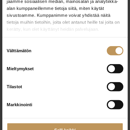
jaamme sosiaalisen median, mainosalan ja analytiikka-
lakineuvontaa, ajantasaiset sopimuspohjat ja
alan kumppaneillemme tietoja siitä, miten käytät
asiakirjamallit. Sekä pääsyn laajaan verkostoon, johon
sivustoamme. Kumppanimme voivat yhdistää näitä
kuuluu noin 500 toimistoa ympäri Suomen.
tietoja muihin tietoihin, joita olet antanut heille tai joita on
kerätty, kun olet käyttänyt heidän palvelujaan.
SKVL-jäsenyyden edut
Suostumuksen
Välttämätön
Maksuton lakineuvonta ja valmiit sopimuspohjat
valinta
Säännöllinen koulutus lainsäädännön muutoksista
Mieltymykset
ja muista ajankohtaisista aiheista
Tilastot
Verkostoitumismahdollisuudet alan ammattilaisten
kanssa
Markkinointi
Kuluttajien luottamus jäsenyrityksiin
Mahdollisuus saavuttaa
SKVL Laatuauktorisointi