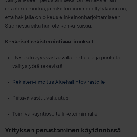
Välitysliikkeen perustamiseksi on tehtävä ensin
rekisteri-ilmoitus, ja rekisteröinnin edellytyksenä on,
että hakijalla on oikeus elinkeinonharjoittamiseen
Suomessa eikä hän ole konkurssissa.
Keskeiset rekisteröintivaatimukset
LKV-pätevyys vastaavalla hoitajalla ja puolella
välitystyötä tekevistä
Rekisteri-ilmoitus Aluehallintovirastolle
Riittävä vastuuvakuutus
Toimiva käyntiosoite liiketoiminnalle
Yrityksen perustaminen käytännössä