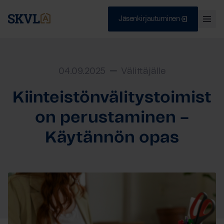
Jäsenkirjautuminen
Ava
val
Skip
Sulje
to
content
04.09.2025
Välittäjälle
Kiinteistönvälitystoimist
HAE
on perustaminen –
Käytännön opas