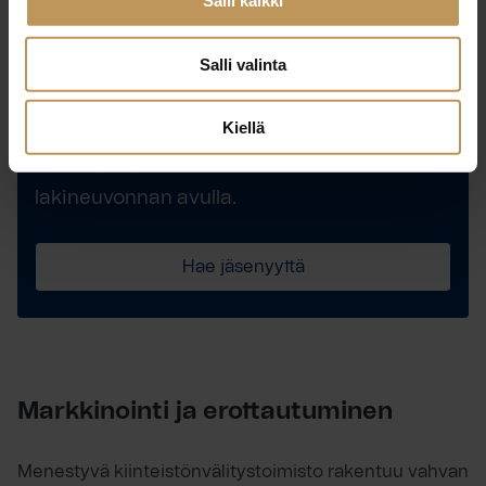
Salli kaikki
Salli valinta
Liity nyt ja tehosta liiketoimintaasi
Kiellä
Saat jäsenmaksun monikertaisesti takaisin
säästöjen ja veloituksettoman
lakineuvonnan avulla.
Hae jäsenyyttä
Markkinointi ja erottautuminen
Menestyvä kiinteistönvälitystoimisto rakentuu vahvan