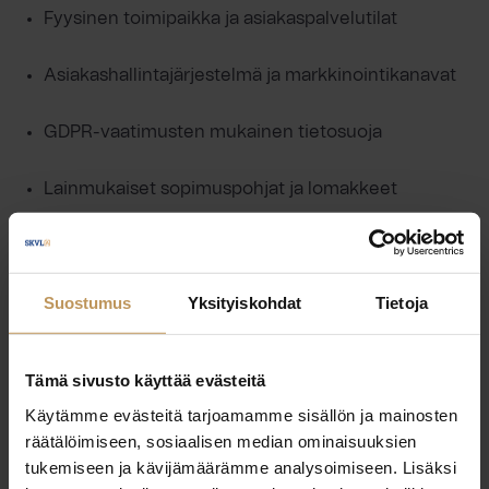
Fyysinen toimipaikka ja asiakaspalvelutilat
Asiakashallintajärjestelmä ja markkinointikanavat
GDPR-vaatimusten mukainen tietosuoja
Lainmukaiset sopimuspohjat ja lomakkeet
SKVL-jäsenyyden hyödyt
Suostumus
Yksityiskohdat
Tietoja
Suomen Kiinteistönvälittäjät ry (SKVL) on toiminut
Tämä sivusto käyttää evästeitä
alan yrittäjien tukena vuodesta 1946. SKVL:n jäsenyys
Käytämme evästeitä tarjoamamme sisällön ja mainosten
takaa kiinteistönvälittäjille ajantasaisen tiedon ja
räätälöimiseen, sosiaalisen median ominaisuuksien
työvälineet sekä kuluttajille ammattitaitoisen ja
tukemiseen ja kävijämäärämme analysoimiseen. Lisäksi
turvallisen palvelun. Jäsenenä saat maksutonta