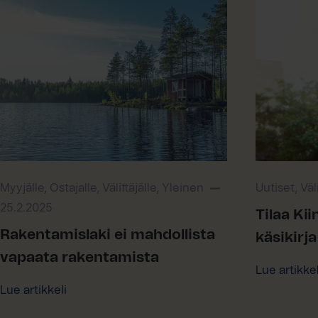
Myyjälle, Ostajalle, Välittäjälle, Yleinen
Uutiset, Väli
25.2.2025
Tilaa Kii
Rakentamislaki ei mahdollista
käsikirja
vapaata rakentamista
Lue artikkel
Lue artikkeli