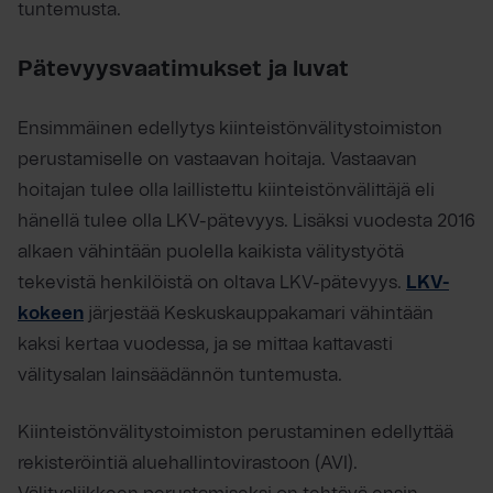
tuntemusta.
Pätevyysvaatimukset ja luvat
Ensimmäinen edellytys kiinteistönvälitystoimiston
perustamiselle on vastaavan hoitaja. Vastaavan
hoitajan tulee olla laillistettu kiinteistönvälittäjä eli
hänellä tulee olla LKV-pätevyys. Lisäksi vuodesta 2016
alkaen vähintään puolella kaikista välitystyötä
tekevistä henkilöistä on oltava LKV-pätevyys.
LKV-
kokeen
järjestää Keskuskauppakamari vähintään
kaksi kertaa vuodessa, ja se mittaa kattavasti
välitysalan lainsäädännön tuntemusta.
Kiinteistönvälitystoimiston perustaminen edellyttää
rekisteröintiä aluehallintovirastoon (AVI).