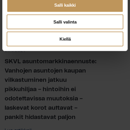
Salli kaikki
Salli valinta
Kiellä
Julkaisut, Lehdistötiedotteet, Yleinen
24.9.2024
SKVL asuntomarkkinaennuste:
Vanhojen asuntojen kaupan
vilkastuminen jatkuu
pikkuhiljaa – hintoihin ei
odotettavissa muutoksia –
laskevat korot auttavat –
pankit hidastavat paljon