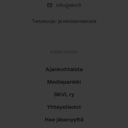
liitto@skvl.fi
Tietosuoja- ja rekisteriseloste
Katso myös:
Ajankohtaista
Mediapankki
SKVL ry
Yhteystiedot
Hae jäsenyyttä