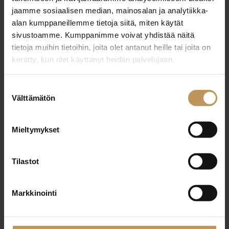
jaamme sosiaalisen median, mainosalan ja analytiikka-
alan kumppaneillemme tietoja siitä, miten käytät
Julkaisut, Lehdistötiedotteet, Uutiset,
sivustoamme. Kumppanimme voivat yhdistää näitä
Yleinen
16.10.2024
tietoja muihin tietoihin, joita olet antanut heille tai joita on
Suomen Kiinteistönvälittäjät ry
kerätty, kun olet käyttänyt heidän palvelujaan.
SKVL on julkistanut Vuoden
Suostumuksen
Parhaat 2024 -finalistit
Välttämätön
valinta
Lue artikkeli
Mieltymykset
Tilastot
Markkinointi