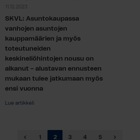
11.12.2023
SKVL: Asuntokaupassa
vanhojen asuntojen
kauppamäärien ja myös
toteutuneiden
keskineliöhintojen nousu on
alkanut – alustavan ennusteen
mukaan tulee jatkumaan myös
ensi vuonna
Lue artikkeli
1
2
3
4
5