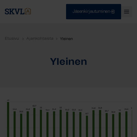
Jäsenkirjautuminen
Ava
val
Skip
Sulje
to
Etusivu
Ajankohtaista
Yleinen
content
Yleinen
HAE