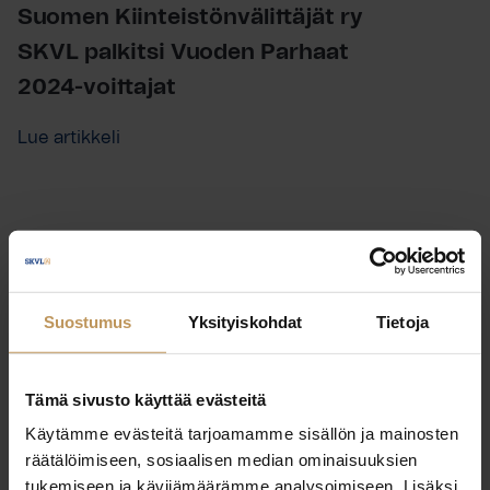
Suomen Kiinteistönvälittäjät ry
SKVL palkitsi Vuoden Parhaat
2024-voittajat
Lue artikkeli
Suostumus
Yksityiskohdat
Tietoja
Tämä sivusto käyttää evästeitä
Käytämme evästeitä tarjoamamme sisällön ja mainosten
räätälöimiseen, sosiaalisen median ominaisuuksien
tukemiseen ja kävijämäärämme analysoimiseen. Lisäksi