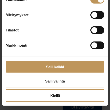
valinta
Neliöt Liikkuu LKV Oy Ab
Mieltymykset
Tilastot
Ota yhteyttä
Markkinointi
Salli kaikki
Jarmo Kotisilta
Neliöt Liikkuu LKV Oy Ab
Salli valinta
Kiellä
Ota yhteyttä