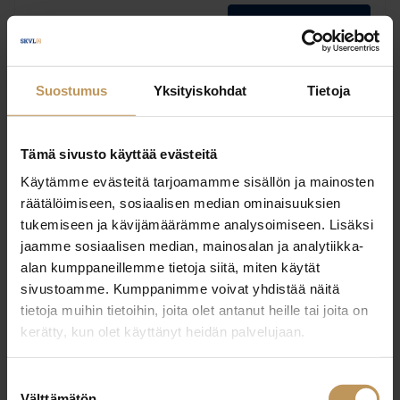
Ota yhteyttä
Suostumus
Yksityiskohdat
Tietoja
Kalle Koskinen
Tämä sivusto käyttää evästeitä
Neliöt Liikkuu LKV Oy Ab
Käytämme evästeitä tarjoamamme sisällön ja mainosten
räätälöimiseen, sosiaalisen median ominaisuuksien
tukemiseen ja kävijämäärämme analysoimiseen. Lisäksi
jaamme sosiaalisen median, mainosalan ja analytiikka-
alan kumppaneillemme tietoja siitä, miten käytät
Ota yhteyttä
sivustoamme. Kumppanimme voivat yhdistää näitä
tietoja muihin tietoihin, joita olet antanut heille tai joita on
kerätty, kun olet käyttänyt heidän palvelujaan.
Suostumuksen
Julia Jokinen
Välttämätön