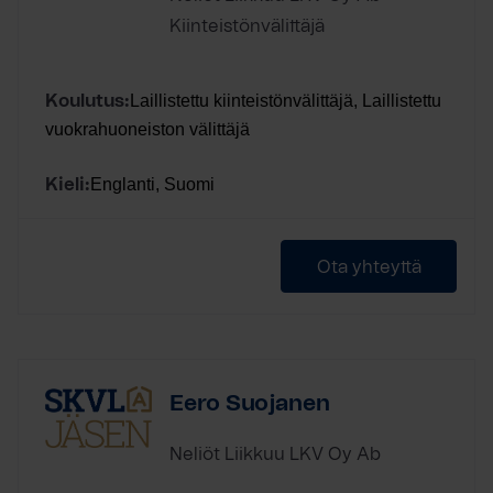
Kiinteistönvälittäjä
Laillistettu kiinteistönvälittäjä, Laillistettu
Koulutus:
vuokrahuoneiston välittäjä
Englanti, Suomi
Kieli:
Ota yhteyttä
Eero Suojanen
Neliöt Liikkuu LKV Oy Ab