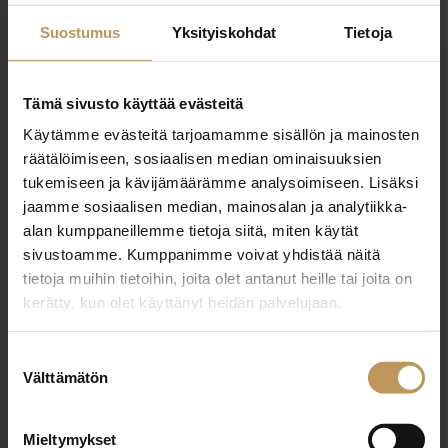
sirpa.rajalainen@neliotliikkuu.fi
Suostumus
Yksityiskohdat
Tietoja
Tämä sivusto käyttää evästeitä
Käytämme evästeitä tarjoamamme sisällön ja mainosten
"
*
" näyttää pakolliset kentät
räätälöimiseen, sosiaalisen median ominaisuuksien
tukemiseen ja kävijämäärämme analysoimiseen. Lisäksi
jaamme sosiaalisen median, mainosalan ja analytiikka-
alan kumppaneillemme tietoja siitä, miten käytät
Aihe
sivustoamme. Kumppanimme voivat yhdistää näitä
tietoja muihin tietoihin, joita olet antanut heille tai joita on
kerätty, kun olet käyttänyt heidän palvelujaan.
Nimi
*
Suostumuksen
Välttämätön
valinta
Sähköposti
*
Mieltymykset