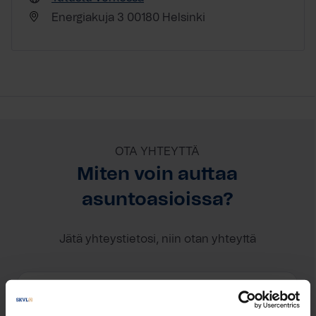
Energiakuja 3 00180 Helsinki
OTA YHTEYTTÄ
Miten voin auttaa
asuntoasioissa?
Jätä yhteystietosi, niin otan yhteyttä
Sirpa Rajalainen