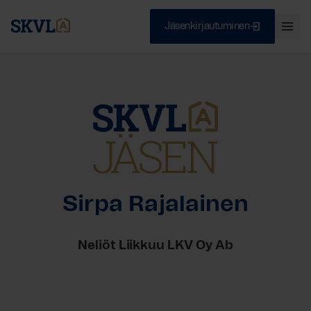
Jäsenkirjautuminen
Ava
val
Skip
Sulje
to
content
HAE
Sirpa Rajalainen
Neliöt Liikkuu LKV Oy Ab