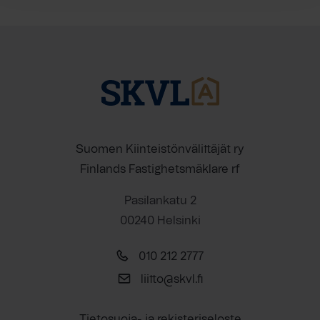
Suomen Kiinteistönvälittäjät ry
Finlands Fastighetsmäklare rf
Pasilankatu 2
00240 Helsinki
010 212 2777
liitto@skvl.fi
Tietosuoja- ja rekisteriseloste