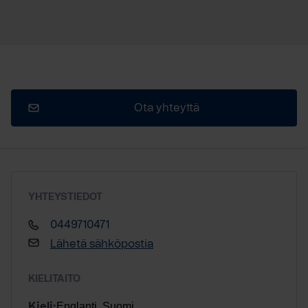
Ota yhteyttä
YHTEYSTIEDOT
0449710471
Lähetä sähköpostia
KIELITAITO
Englanti, Suomi
Kieli: