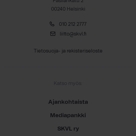
Pasilankatu 2
00240 Helsinki
010 212 2777
liitto@skvl.fi
Tietosuoja- ja rekisteriseloste
Katso myös:
Ajankohtaista
Mediapankki
SKVL ry