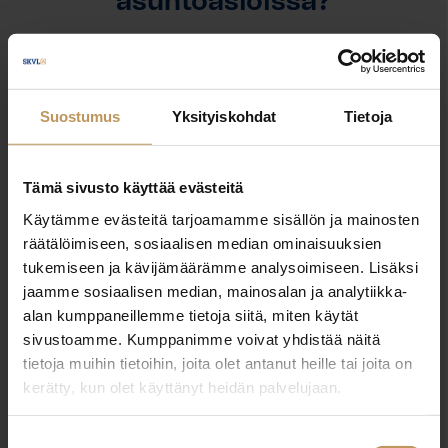
asuntoasioissa?
Jätä yhteystietosi, niin otan yhteyttä
Suostumus
Yksityiskohdat
Tietoja
Katri Rapila
0449710471
Tämä sivusto käyttää evästeitä
katri.rapila@neliotliikkuu.fi
Käytämme evästeitä tarjoamamme sisällön ja mainosten
räätälöimiseen, sosiaalisen median ominaisuuksien
tukemiseen ja kävijämäärämme analysoimiseen. Lisäksi
jaamme sosiaalisen median, mainosalan ja analytiikka-
alan kumppaneillemme tietoja siitä, miten käytät
"
*
" näyttää pakolliset kentät
sivustoamme. Kumppanimme voivat yhdistää näitä
tietoja muihin tietoihin, joita olet antanut heille tai joita on
kerätty, kun olet käyttänyt heidän palvelujaan.
Aihe
Suostumuksen