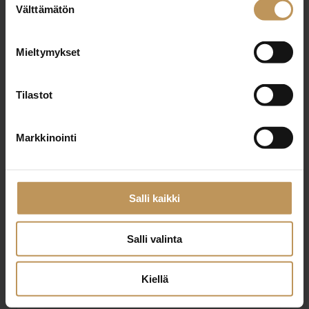
Välttämätön
valinta
Nimi
*
Mieltymykset
Tilastot
Sähköposti
*
Markkinointi
Viesti
Salli kaikki
Salli valinta
Kiellä
Haluan että minuun otetaan yhteyttä puhelimitse