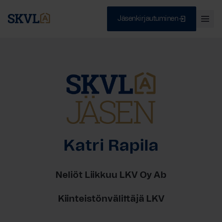
Jäsenkirjautuminen
Ava
val
Skip
Sulje
to
content
HAE
Katri Rapila
Neliöt Liikkuu LKV Oy Ab
Kiinteistönvälittäjä LKV