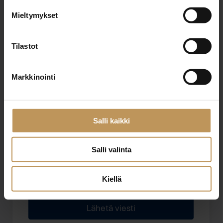
Mieltymykset
Sähköposti
*
Tilastot
Markkinointi
Viesti
Salli kaikki
Salli valinta
Haluan että minuun otetaan yhteyttä puhelimitse
Kiellä
Olen lukenut ja hyväksyn
tietosuojakäytännöt