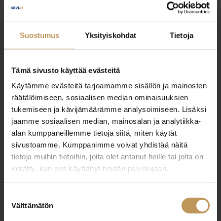
Johanna Nieminen
Suostumus
Yksityiskohdat
Tietoja
+358452310366
johanna@neliotliikkuu.fi
Tämä sivusto käyttää evästeitä
Käytämme evästeitä tarjoamamme sisällön ja mainosten
räätälöimiseen, sosiaalisen median ominaisuuksien
tukemiseen ja kävijämäärämme analysoimiseen. Lisäksi
"
*
" näyttää pakolliset kentät
jaamme sosiaalisen median, mainosalan ja analytiikka-
alan kumppaneillemme tietoja siitä, miten käytät
sivustoamme. Kumppanimme voivat yhdistää näitä
Aihe
tietoja muihin tietoihin, joita olet antanut heille tai joita on
kerätty, kun olet käyttänyt heidän palvelujaan.
Suostumuksen
Välttämätön
Nimi
*
valinta