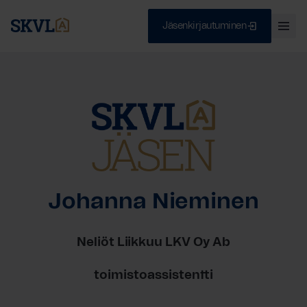
Jäsenkirjautuminen
Ava
val
Skip
Sulje
to
content
HAE
Johanna Nieminen
Neliöt Liikkuu LKV Oy Ab
toimistoassistentti