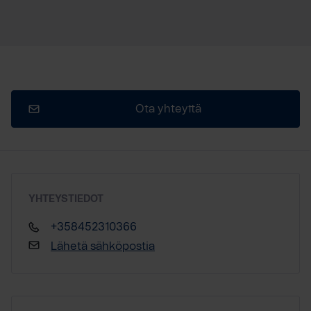
Ota yhteyttä
YHTEYSTIEDOT
+358452310366
Lähetä sähköpostia