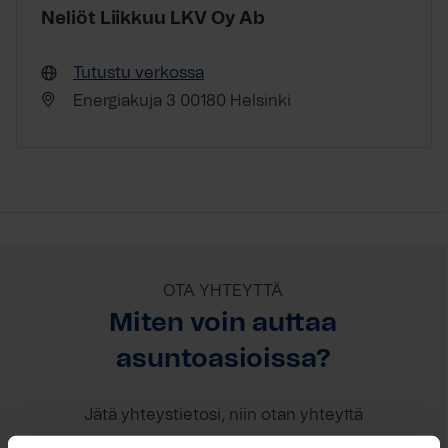
Neliöt Liikkuu LKV Oy Ab
Tutustu verkossa
Energiakuja 3 00180 Helsinki
OTA YHTEYTTÄ
Miten voin auttaa
asuntoasioissa?
Jätä yhteystietosi, niin otan yhteyttä