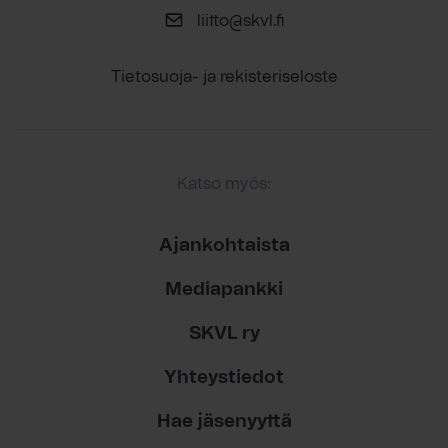
liitto@skvl.fi
Tietosuoja- ja rekisteriseloste
Katso myös:
Ajankohtaista
Mediapankki
SKVL ry
Yhteystiedot
Hae jäsenyyttä