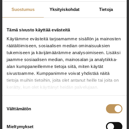
tuija.taivainen@neliotliikkuu.fi
Suostumus
Yksityiskohdat
Tietoja
Tämä sivusto käyttää evästeitä
Käytämme evästeitä tarjoamamme sisällön ja mainosten
"
*
" näyttää pakolliset kentät
räätälöimiseen, sosiaalisen median ominaisuuksien
tukemiseen ja kävijämäärämme analysoimiseen. Lisäksi
jaamme sosiaalisen median, mainosalan ja analytiikka-
alan kumppaneillemme tietoja siitä, miten käytät
Aihe
sivustoamme. Kumppanimme voivat yhdistää näitä
tietoja muihin tietoihin, joita olet antanut heille tai joita on
kerätty, kun olet käyttänyt heidän palvelujaan.
Nimi
*
Suostumuksen
Välttämätön
valinta
Sähköposti
*
Mieltymykset