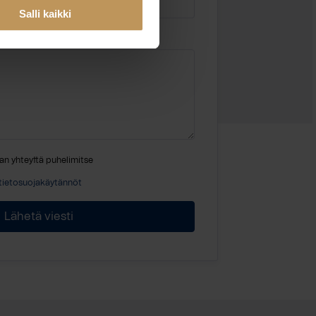
Salli kaikki
an yhteyttä puhelimitse
tietosuojakäytännöt