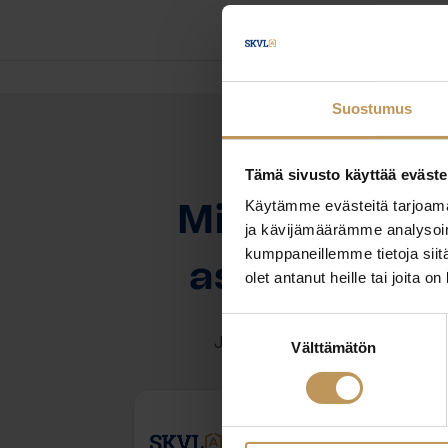
Suostumus
Tämä sivusto käyttää eväste
OTA YHTEYTTÄ
Käytämme evästeitä tarjoama
Miten voin au
ja kävijämäärämme analysoim
kumppaneillemme tietoja siitä
asuntoasioi
olet antanut heille tai joita o
Suostumuksen
Jätä yhteystietosi, niin otan y
Välttämätön
valinta
Tuomas Kukko