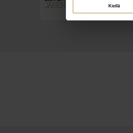
tuomas@neliotliikkuu.fi
Kiellä