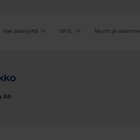
Hae jäsenyyttä
SKVL
Myynti ja ostamin
kko
y Ab