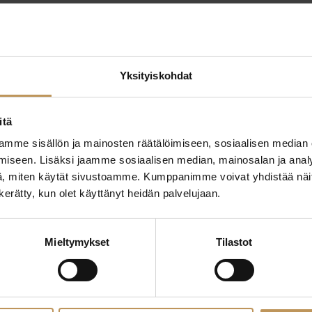
Yksityiskohdat
itä
mme sisällön ja mainosten räätälöimiseen, sosiaalisen median
ttaa
"
*
" näyttää pakolliset
iseen. Lisäksi jaamme sosiaalisen median, mainosalan ja analy
, miten käytät sivustoamme. Kumppanimme voivat yhdistää näitä t
ssa?
n kerätty, kun olet käyttänyt heidän palvelujaan.
Aihe
hteyttä
Mieltymykset
Tilastot
Nimi
*