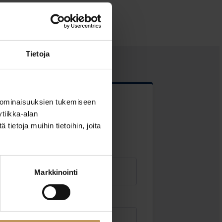
Tietoja
 ominaisuuksien tukemiseen
 kentät
tiikka-alan
ietoja muihin tietoihin, joita
Markkinointi
Sähköposti
*