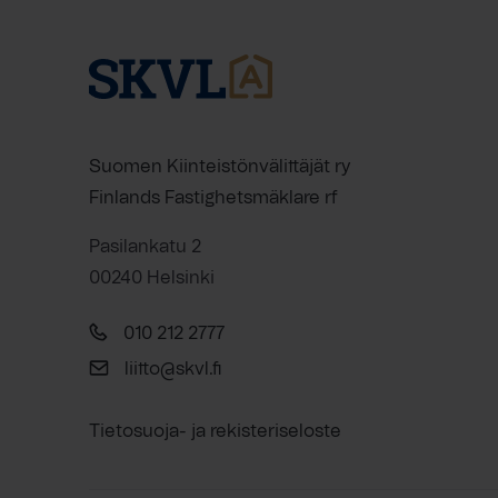
Suomen Kiinteistönvälittäjät ry
Finlands Fastighetsmäklare rf
Pasilankatu 2
00240 Helsinki
010 212 2777
liitto@skvl.fi
Tietosuoja- ja rekisteriseloste