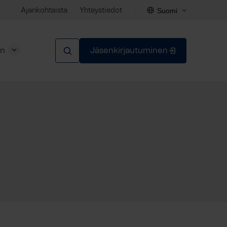
Suomi
Ajankohtaista
Yhteystiedot
en
Jäsenkirjautuminen
Sulje