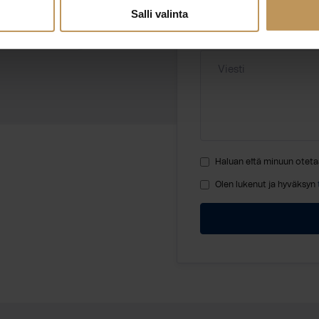
Salli valinta
Viesti
Haluan että minuun oteta
Olen lukenut ja hyväksyn