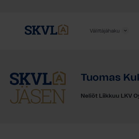
Välittäjähaku
Skip
to
content
Tuomas Ku
HAE
Neliöt Liikkuu LKV O