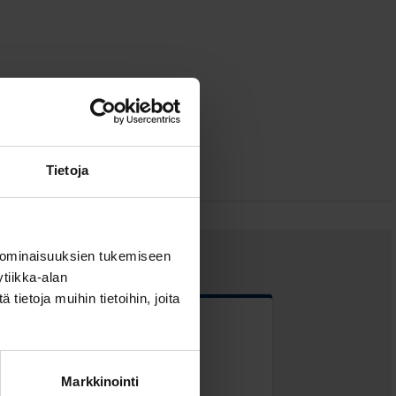
Tietoja
 ominaisuuksien tukemiseen
tiikka-alan
ietoja muihin tietoihin, joita
 kentät
Markkinointi