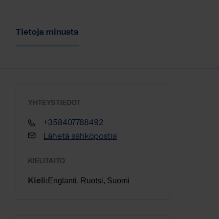
Tietoja minusta
YHTEYSTIEDOT
+358407768492
Lähetä sähköpostia
KIELITAITO
Englanti, Ruotsi, Suomi
Kieli: