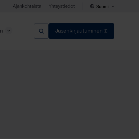
Suomi
Ajankohtaista
Yhteystiedot
en
Jäsenkirjautuminen
Sulje