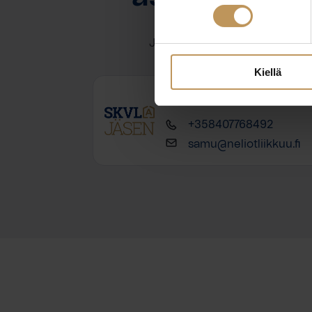
Jätä yhteystietosi, niin otan y
Kiellä
Samu Siponen
+358407768492
samu@neliotliikkuu.fi