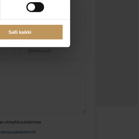
Salli kaikki
Sähköposti
*
an yhteyttä puhelimitse
tietosuojakäytännöt