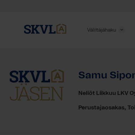
Välittäjähaku
Skip
to
content
Samu Sipo
HAE
Neliöt Liikkuu LKV O
Perustajaosakas, To