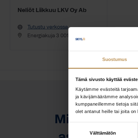
Neliöt Liikkuu LKV Oy Ab
Tutustu verkossa
Energiakuja 3 00180 Helsinki
Suostumus
Tämä sivusto käyttää eväste
Käytämme evästeitä tarjoama
ja kävijämäärämme analysoim
kumppaneillemme tietoja siitä
OTA YHTEYTTÄ
olet antanut heille tai joita o
Miten voin au
Suostumuksen
Välttämätön
valinta
asuntoasioi