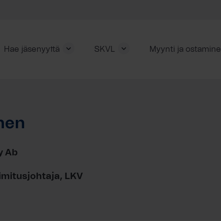
Hae jäsenyyttä
SKVL
Myynti ja ostamin
nen
y Ab
imitusjohtaja, LKV