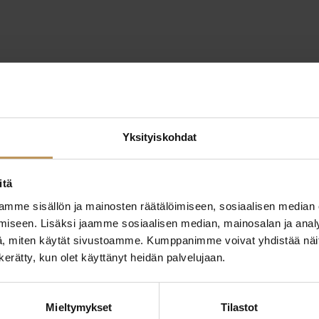
Yksityiskohdat
itä
mme sisällön ja mainosten räätälöimiseen, sosiaalisen median
iseen. Lisäksi jaamme sosiaalisen median, mainosalan ja analy
, miten käytät sivustoamme. Kumppanimme voivat yhdistää näitä t
n kerätty, kun olet käyttänyt heidän palvelujaan.
ttaa
"
*
" näyttää pakolliset
Mieltymykset
Tilastot
ssa?