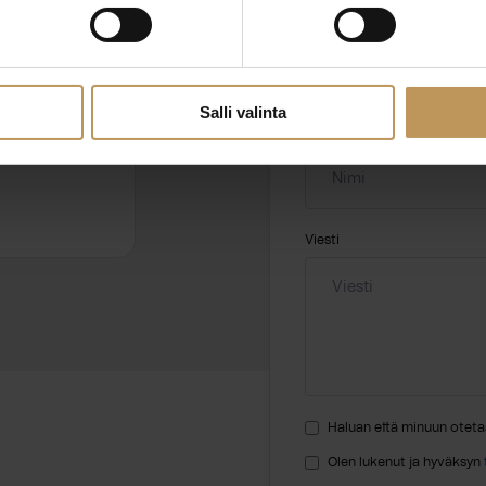
Aihe
hteyttä
Salli valinta
Nimi
*
Viesti
Haluan että minuun oteta
Olen lukenut ja hyväksyn