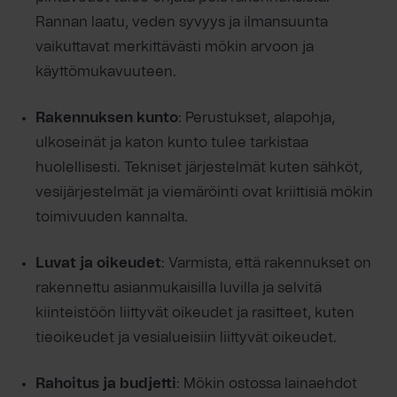
Rannan laatu, veden syvyys ja ilmansuunta
vaikuttavat merkittävästi mökin arvoon ja
käyttömukavuuteen.
Rakennuksen kunto
: Perustukset, alapohja,
ulkoseinät ja katon kunto tulee tarkistaa
huolellisesti. Tekniset järjestelmät kuten sähköt,
vesijärjestelmät ja viemäröinti ovat kriittisiä mökin
toimivuuden kannalta.
Luvat ja oikeudet
: Varmista, että rakennukset on
rakennettu asianmukaisilla luvilla ja selvitä
kiinteistöön liittyvät oikeudet ja rasitteet, kuten
tieoikeudet ja vesialueisiin liittyvät oikeudet.
Rahoitus ja budjetti
: Mökin ostossa lainaehdot