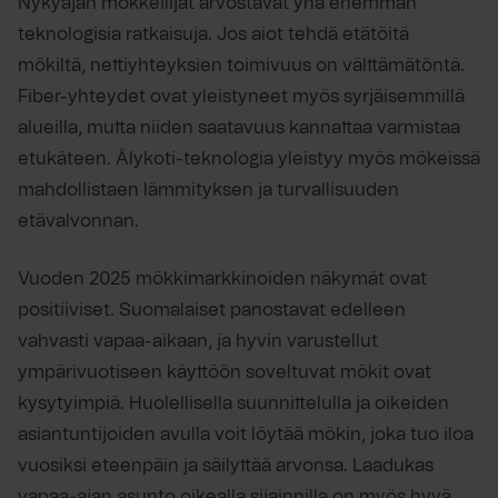
Nykyajan mökkeilijät arvostavat yhä enemmän
teknologisia ratkaisuja. Jos aiot tehdä etätöitä
mökiltä, nettiyhteyksien toimivuus on välttämätöntä.
Fiber-yhteydet ovat yleistyneet myös syrjäisemmillä
alueilla, mutta niiden saatavuus kannattaa varmistaa
etukäteen. Älykoti-teknologia yleistyy myös mökeissä
mahdollistaen lämmityksen ja turvallisuuden
etävalvonnan.
Vuoden 2025 mökkimarkkinoiden näkymät ovat
positiiviset. Suomalaiset panostavat edelleen
vahvasti vapaa-aikaan, ja hyvin varustellut
ympärivuotiseen käyttöön soveltuvat mökit ovat
kysytyimpiä. Huolellisella suunnittelulla ja oikeiden
asiantuntijoiden avulla voit löytää mökin, joka tuo iloa
vuosiksi eteenpäin ja säilyttää arvonsa. Laadukas
vapaa-ajan asunto oikealla sijainnilla on myös hyvä