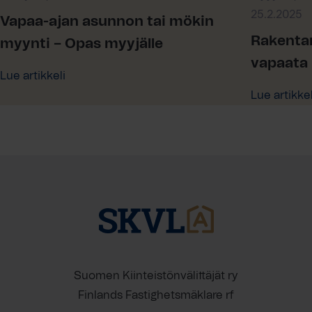
25.2.2025
Vapaa-ajan asunnon tai mökin
Rakentam
myynti – Opas myyjälle
vapaata
Lue artikkeli
Lue artikkel
Suomen Kiinteistönvälittäjät ry
Finlands Fastighetsmäklare rf