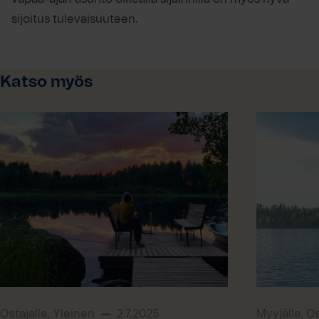
sijoitus tulevaisuuteen.
Katso myös
Ostajalle, Yleinen
2.7.2025
Myyjälle, Os