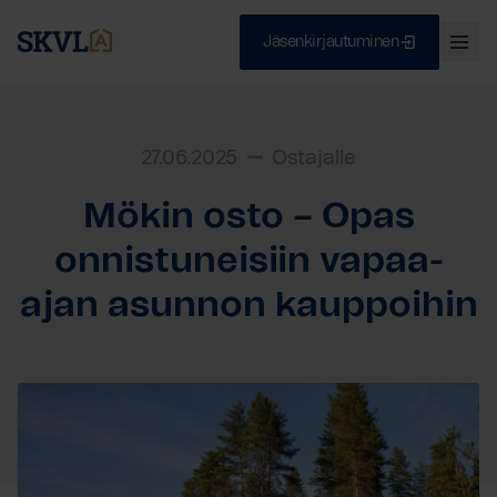
Jäsenkirjautuminen
Ava
val
Skip
Sulje
to
content
27.06.2025
Ostajalle
Mökin osto – Opas
HAE
onnistuneisiin vapaa-
ajan asunnon kauppoihin