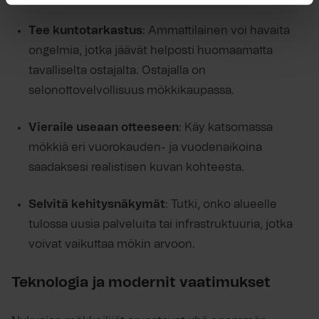
Tee kuntotarkastus
: Ammattilainen voi havaita
ongelmia, jotka jäävät helposti huomaamatta
tavalliselta ostajalta. Ostajalla on
selonottovelvollisuus mökkikaupassa.
Vieraile useaan otteeseen
: Käy katsomassa
mökkiä eri vuorokauden- ja vuodenaikoina
saadaksesi realistisen kuvan kohteesta.
Selvitä kehitysnäkymät
: Tutki, onko alueelle
tulossa uusia palveluita tai infrastruktuuria, jotka
voivat vaikuttaa mökin arvoon.
Teknologia ja modernit vaatimukset