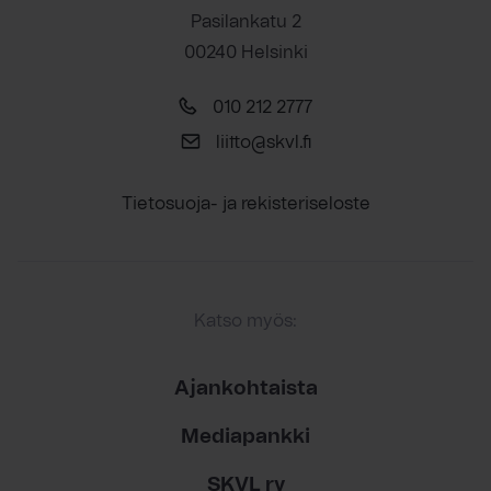
Pasilankatu 2
00240 Helsinki
010 212 2777
liitto@skvl.fi
Tietosuoja- ja rekisteriseloste
Katso myös:
Ajankohtaista
Mediapankki
SKVL ry