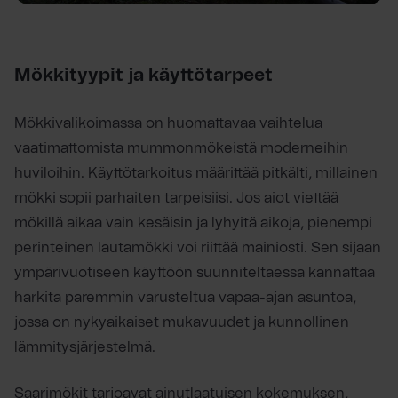
Mökkityypit ja käyttötarpeet
Mökkivalikoimassa on huomattavaa vaihtelua
vaatimattomista mummonmökeistä moderneihin
huviloihin. Käyttötarkoitus määrittää pitkälti, millainen
mökki sopii parhaiten tarpeisiisi. Jos aiot viettää
mökillä aikaa vain kesäisin ja lyhyitä aikoja, pienempi
perinteinen lautamökki voi riittää mainiosti. Sen sijaan
ympärivuotiseen käyttöön suunniteltaessa kannattaa
harkita paremmin varusteltua vapaa-ajan asuntoa,
jossa on nykyaikaiset mukavuudet ja kunnollinen
lämmitysjärjestelmä.
Saarimökit tarjoavat ainutlaatuisen kokemuksen,