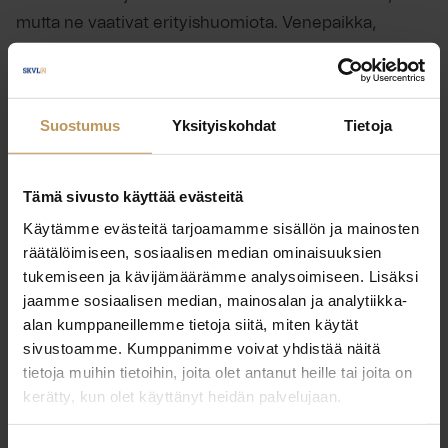
mutta ne vaativat erityishuomiota. Venepaikka,
veneen säilytysmahdollisuudet ja matka-aika saareen
ovat kriittisiä tekijöitä. Myös huoltokuljetukset ja
suunnitelmat hätätilanteiden varalle tulee laatia
Suostumus
Yksityiskohdat
Tietoja
etukäteen.
Suosituimmat mökkialueet ja
Tämä sivusto käyttää evästeitä
markkinatrendit
Käytämme evästeitä tarjoamamme sisällön ja mainosten
räätälöimiseen, sosiaalisen median ominaisuuksien
Tämän hetken suosituin alue on etelärannikko ja sen
tukemiseen ja kävijämäärämme analysoimiseen. Lisäksi
jaamme sosiaalisen median, mainosalan ja analytiikka-
hyvin varustellut vapaa-ajan asunnot. Perinteiset
alan kumppaneillemme tietoja siitä, miten käytät
mökkialueet kuten Etelä-Savo, Pohjois-Karjala,
sivustoamme. Kumppanimme voivat yhdistää näitä
Pirkanmaa ja Kanta-Häme säilyttävät vahvan
tietoja muihin tietoihin, joita olet antanut heille tai joita on
asemansa markkinoilla. Viime aikoina Lapin
kerätty, kun olet käyttänyt heidän palvelujaan.
hiihtokeskusten lähistöllä on nähty vilkasta
kaupankäyntiä, mikä kertoo mökkeilijöiden