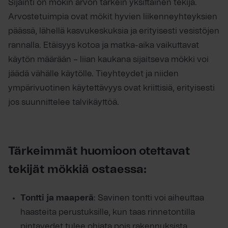
Sijainti on mökin arvon tärkein yksittäinen tekijä.
Arvostetuimpia ovat mökit hyvien liikenneyhteyksien
päässä, lähellä kasvukeskuksia ja erityisesti vesistöjen
rannalla. Etäisyys kotoa ja matka-aika vaikuttavat
käytön määrään – liian kaukana sijaitseva mökki voi
jäädä vähälle käytölle. Tieyhteydet ja niiden
ympärivuotinen käytettävyys ovat kriittisiä, erityisesti
jos suunnittelee talvikäyttöä.
Tärkeimmät huomioon otettavat
tekijät mökkiä ostaessa:
Tontti ja maaperä
: Savinen tontti voi aiheuttaa
haasteita perustuksille, kun taas rinnetontilla
pintavedet tulee ohjata pois rakennuksista.