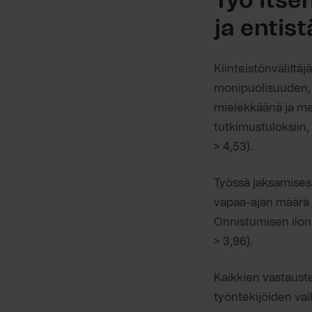
Työ itse
ja entis
Kiinteistönvälittä
monipuolisuuden, 
mielekkäänä ja mer
tutkimustuloksiin,
> 4,53).
Työssä jaksamisess
vapaa-ajan määrä 
Onnistumisen ilon 
> 3,96).
Kaikkien vastauste
työntekijöiden vai