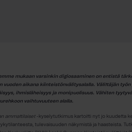
emme mukaan varsinkin digiosaaminen on entistä tär
vuoden aikana kiinteistönvälitysalalla. Välittäjän työn
äisyys, ihmisläheisyys ja monipuolisuus. Vähiten tyytyväi
uurehkoon vaihtuvuuteen alalla.
lan ammattilaiset
-kyselytutkimus kartoitti nyt jo kuudetta ke
kytilanteesta, tulevaisuuden näkymistä ja haasteista. Tut