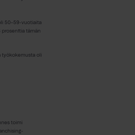
oli 50–59-vuotiaita
13 prosenttia tämän
a työkokemusta oli
ännes toimi
ranchising-