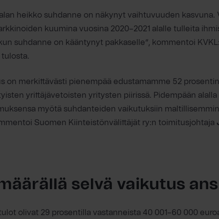
ysalan heikko suhdanne on näkynyt vaihtuvuuden kasvuna.
arkkinoiden kuumina vuosina 2020–2021 alalle tulleita ihm
, kun suhdanne on kääntynyt pakkaselle”, kommentoi KVKL:
tulosta.
us on merkittävästi pienempää edustamamme 52 prosenti
ityisten yrittäjävetoisten yritysten piirissä. Pidempään alall
uksensa myötä suhdanteiden vaikutuksiin maltillisemmin 
ommentoi Suomen Kiinteistönvälittäjät ry:n toimitusjohtaja
määrällä selvä vaikutus an
tulot olivat 29 prosentilla vastanneista 40 001–60 000 euroa