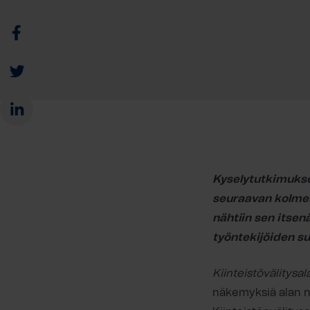
Kyselytutkimuks
seuraavan kolmen 
nähtiin sen itsen
työntekijöiden s
Kiinteistövälitysa
näkemyksiä alan ny