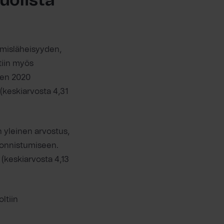
uolista
ihmisläheisyyden,
tiin myös
den 2020
(keskiarvosta 4,31
n yleinen arvostus,
 onnistumiseen.
(keskiarvosta 4,13
ltiin