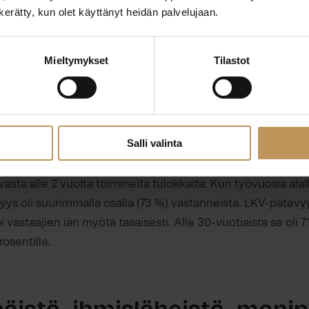
n kerätty, kun olet käyttänyt heidän palvelujaan.
tutkinto oli noin neljänneksellä (26 %) ja yliopistotasoine
 %).
Mieltymykset
Tilastot
 vastanneista (89 %) oli LKV-pätevyys kiinteistönvälittäjä
älittäjäkokeen eli LVV-pätevyyden oli suorittanut 40 pros
sentilla oli kiinteistöarvioinnin auktorisointi eli AKA-pätevy
Keskuskauppakamarin hyväksymän kiinteistöarvioitsijan ko
Salli valinta
, että 10 prosentilla vastanneista ei ollut lainkaan alan pät
asta alle 2 vuotta toimineita tulokkaita. Kun työvuosia alall
yys oli suurimmalla osalla (73 %) vastanneista. LKV-päte
astaajien iän myötä tasaisesti. Alle 30-vuotiaista se oli 71 
osentilla.