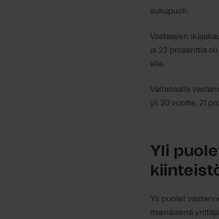
sukupuoli.
Vastaajien ikäjakau
ja 23 prosenttia ol
alle.
Valtaosalla vastan
yli 20 vuotta, 21 pr
Yli puol
kiinteist
Yli puolet vastann
itsenäisenä yrittäj