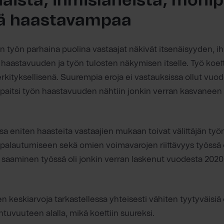
näistä, ihmisläheistä, monip
tä haastavampaa
jän työn parhaina puolina vastaajat näkivät itsenäisyyden, 
haastavuuden ja työn tulosten näkymisen itselle. Työ koet
kityksellisenä. Suurempia eroja ei vastauksissa ollut vuo
 paitsi työn haastavuuden nähtiin jonkin verran kasvaneen 
a eniten haasteita vastaajien mukaan toivat välittäjän työ
palautumiseen sekä omien voimavarojen riittävyys työssä
saaminen työssä oli jonkin verran laskenut vuodesta 2020 
n keskiarvoja tarkastellessa yhteisesti vähiten tyytyväisiä o
htuvuuteen alalla, mikä koettiin suureksi.