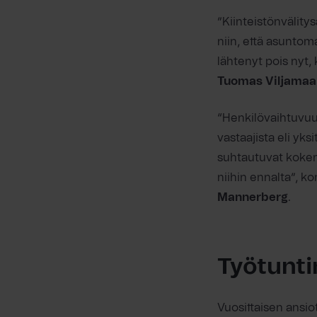
”Kiinteistönvälit
niin, että asuntom
lähtenyt pois nyt
Tuomas Viljamaa
“Henkilövaihtuvu
vastaajista eli yks
suhtautuvat kokem
niihin ennalta”, k
Mannerberg
.
Työtunti
Vuosittaisen ansio