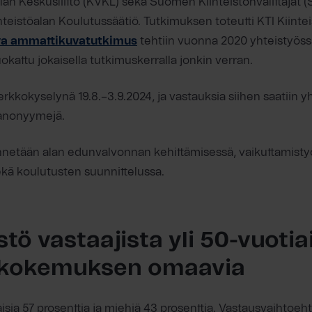
alan Keskusliitto (KVKL) sekä Suomen Kiinteistönvälittäjät (
inteistöalan Koulutussäätiö. Tutkimuksen toteutti KTI Kiintei
ava ammattikuvatutkimus
tehtiin vuonna 2020 yhteistyöss
attu jokaisella tutkimuskerralla jonkin verran.
erkkokyselynä 19.8.–3.9.2024, ja vastauksia siihen saatiin y
 anonyymejä.
netään alan edunvalvonnan kehittämisessä, vaikuttamist
kä koulutusten suunnittelussa.
ö vastaajista yli 50-vuotiai
 kokemuksen omaavia
aisia 57 prosenttia ja miehiä 43 prosenttia. Vastausvaihtoe