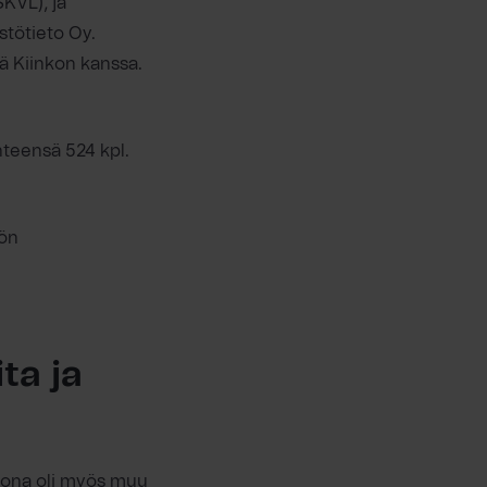
SKVL), ja
stötieto Oy.
ä Kiinkon kanssa.
hteensä 524 kpl.
yön
ta ja
htona oli myös muu