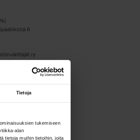
 %)
päälliköitä 6
önvälittäjät ry
skusliitto KVKL:n
tia ei osannut
.
Tietoja
yys
 ominaisuuksien tukemiseen
, kuten
tiikka-alan
ietoja muihin tietoihin, joita