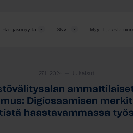
Hae jäsenyyttä
SKVL
Myynti ja ostamin
27.11.2024
Julkaisut
stövälitysalan ammattilaise
imus: Digiosaamisen merkit
tistä haastavammassa työ