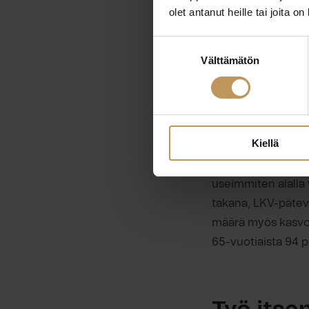
olet antanut heille tai joita o
Ammattikorkeakoulu
viidenneksellä (19
Suostumuksen
Välttämätön
valinta
Suurimmalla osalla
Vuokrahuoneiston v
vastanneista. 4 pro
KHK-pätevyys eli 
Kiellä
Huomionarvoista on
useimmiten alalla v
takana, LKV-pätev
määrä myös kasvoi v
65-vuotiaista 94 pr