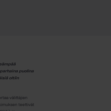
keämpää
 parhaina puolina
siä oltiin
rtaa välittäjien
kimuksen teettivät