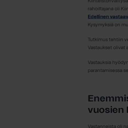
Kiinteistönvälitys
rahoittajana oli Ki
Edellinen vasta
Kysymyksiä on muok
Tutkimus tehtiin v
Vastaukset olivat
Vastauksia hyödyn
parantamisessa se
Enemmist
vuosien
Vastanneista oli n