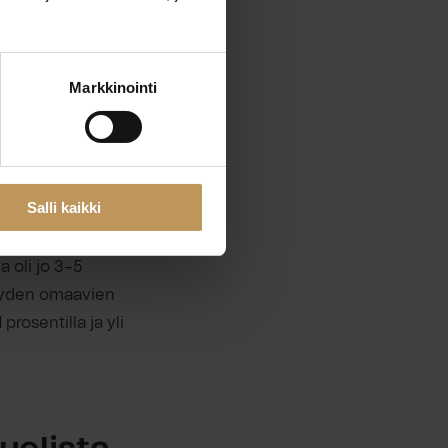
n tutkinto vajaalla
Markkinointi
kokeesta.
enttia
ys, ja 3 prosentilla
e suoritettuna.
Salli kaikki
evyyttä. He olivat
a oli jo 3–5
vyyden omaavien
prosentilla ja yli