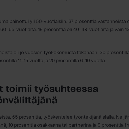
ma painottui yli 50-vuotiaisiin: 37 prosenttia vastanneista 
i 60–65-vuotiaita. 18 prosenttia oli 40–49-vuotiaita ja vain 
neista oli jo vuosien työkokemusta takanaan. 30 prosentill
osentilla 11–15 vuotta ja 20 prosentilla 6–10 vuotta.
et toimii työsuhteessa
önvälittäjänä
eista, 55 prosenttia, työskentelee työntekijänä alalla. Nelj
änä, 10 prosenttia osakkaana tai partnerina ja 9 prosenttia f