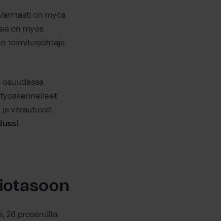
 Varmasti on myös
isiä on myös
n toimitusjohtaja
n osuudessa
a työskennelleet
ja varautuvat
Jussi
siotasoon
, 28 prosentilla