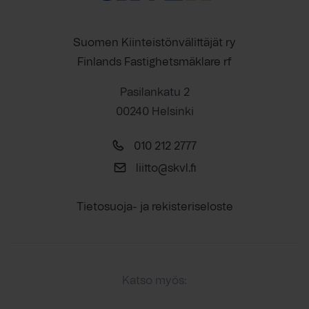
Suomen Kiinteistönvälittäjät ry
Finlands Fastighetsmäklare rf
Pasilankatu 2
00240 Helsinki
010 212 2777
liitto@skvl.fi
Tietosuoja- ja rekisteriseloste
Katso myös: