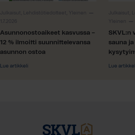
Julkaisut, Lehdistötiedotteet, Yleinen
Julkaisut, 
1.7.2026
Yleinen
Asunnonostoaikeet kasvussa –
SKVL:n v
12 % ilmoitti suunnittelevansa
sauna ja 
asunnon ostoa
kysytyi
Lue artikkeli
Lue artikkel