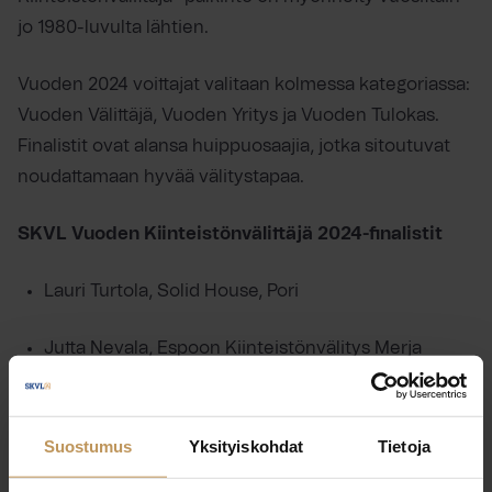
jo 1980-luvulta lähtien.
Vuoden 2024 voittajat valitaan kolmessa kategoriassa:
Vuoden Välittäjä, Vuoden Yritys ja Vuoden Tulokas.
Finalistit ovat alansa huippuosaajia, jotka sitoutuvat
noudattamaan hyvää välitystapaa.
SKVL Vuoden Kiinteistönvälittäjä 2024-finalistit
Lauri Turtola, Solid House, Pori
Jutta Nevala, Espoon Kiinteistönvälitys Merja
Natunen LKV, Espoo
Mikko Rautiainen, Itä-Suomen Kiinteistöarviointi
Suostumus
Yksityiskohdat
Tietoja
Oy, Joensuu