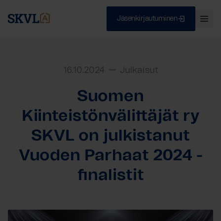
Jäsenkirjautuminen
Ava
val
Skip
Sulje
to
content
16.10.2024
Julkaisut
Suomen
HAE
Kiinteistönvälittäjät ry
SKVL on julkistanut
Vuoden Parhaat 2024 -
finalistit