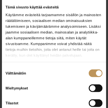
Tämä sivusto käyttää evästeitä
Mia Korelin, Silta LKV, Turku
Käytämme evästeitä tarjoamamme sisällön ja mainosten
SKVL Vuoden Tulokas 2024 -finalistit
räätälöimiseen, sosiaalisen median ominaisuuksien
tukemiseen ja kävijämäärämme analysoimiseen. Lisäksi
jaamme sosiaalisen median, mainosalan ja analytiikka-
Suvi Hannula, Kiinteistönvälitys LKV Pohjanmaa
alan kumppaneillemme tietoja siitä, miten käytät
Oy, Ylivieska
sivustoamme. Kumppanimme voivat yhdistää näitä
tietoja muihin tietoihin, joita olet antanut heille tai joita on
Stefano Ramirez, Roof LKV, Helsinki
kerätty, kun olet käyttänyt heidän palvelujaan.
Annastiina Juvela, Muutos LKV, Tampere
Suostumuksen
Välttämätön
valinta
SKVL Vuoden Yritys 2024 -finalistit
Mieltymykset
LKV Saaga, Kuusamo
Haave LKV, Pori
Tilastot