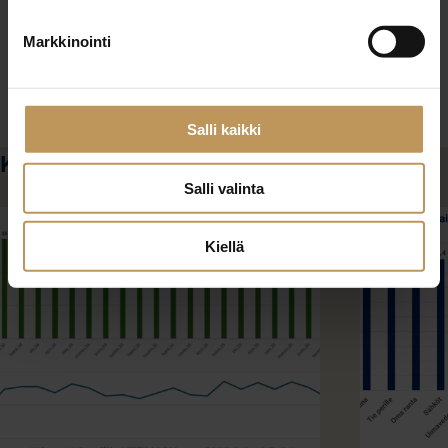
Kiinteistötoimisto Volanen Oy, Porvoo
Markkinointi
https://skvl.fi/skvl-vuoden-parhaat
Salli kaikki
Katso myös
Salli valinta
Kiellä