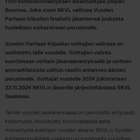
1700 kiinteistönvälityksen asiantuntijaa ympäri
Suomea. Joka vuosi SKVL valitsee Vuoden
Parhaat-kilpailun finalistit jäsentensä joukosta
huolellisen esikarsinnan perusteella.
Vuoden Parhaat-kilpailun voittajien valintaa on
uudistettu tälle vuodelle. Voittajien valinta
suoritetaan osittain jäsenäänestyksellä ja osittain
ammattilaisista valitun raadin antamien äänien
perusteella. Voittajat vuodelle 2024 julkistetaan
22.11.2024 SKVL:n jäsenille järjestettävässä SKVL
Gaalassa.
Tämän vuoden esikarsinnassa on painotettu erityisesti
kokemusta, koulutusta, toimintatapoja sekä
menestystä edellisen vuoden aikana. SKVL:n Vuoden
Kiinteistönvälittäjä -palkinto on myönnetty vuosittain