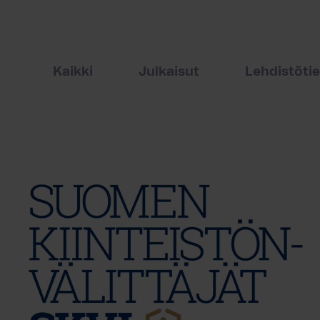
Kaikki
Julkaisut
Lehdistöti