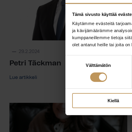
Tämä sivusto käyttää eväste
Käytämme evästeitä tarjoama
ja kävijämäärämme analysoim
kumppaneillemme tietoja siitä
olet antanut heille tai joita o
29.2.2024
Suostumuksen
Petri Täckman
Välttämätön
valinta
Lue artikkeli
Kiellä