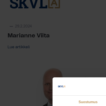
29.2.2024
Marianne Viita
Lue artikkeli
Suostumus