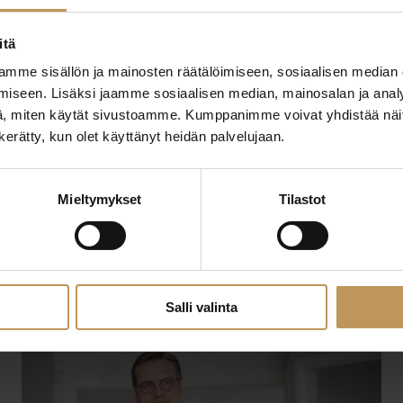
itä
mme sisällön ja mainosten räätälöimiseen, sosiaalisen median
iseen. Lisäksi jaamme sosiaalisen median, mainosalan ja analy
, miten käytät sivustoamme. Kumppanimme voivat yhdistää näitä t
n kerätty, kun olet käyttänyt heidän palvelujaan.
29.2.2024
Leena Toivonen
Mieltymykset
Tilastot
Lue artikkeli
Salli valinta