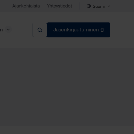
Suomi
Ajankohtaista
Yhteystiedot
en
Jäsenkirjautuminen
Sulje