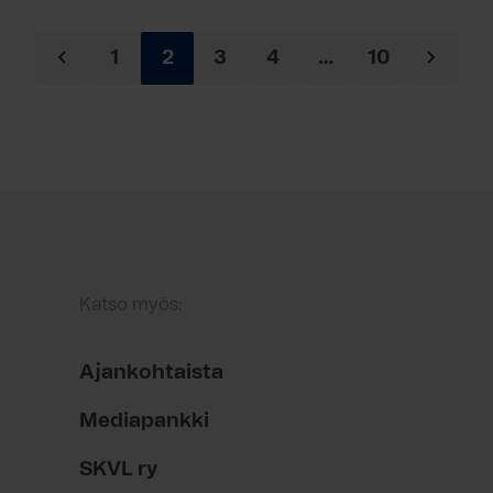
1
2
3
4
…
10
Katso myös:
Ajankohtaista
Mediapankki
SKVL ry