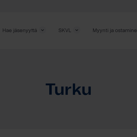
Hae jäsenyyttä
SKVL
Myynti ja ostamin
Turku