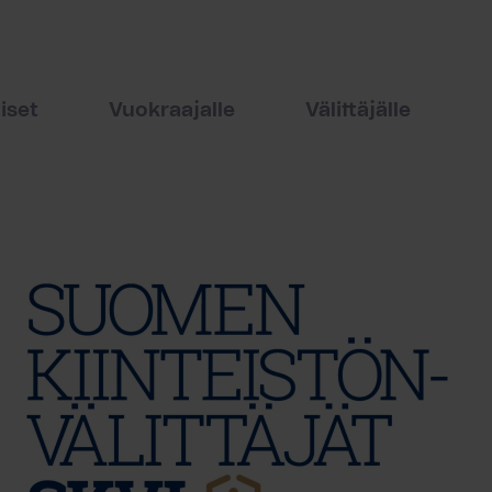
iset
Vuokraajalle
Välittäjälle