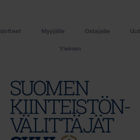
edotteet
Myyjälle
Ostajalle
Uut
Yleinen