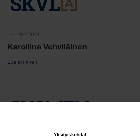
29.2.2024
Karoliina Vehviläinen
Lue artikkeli
Yksityiskohdat