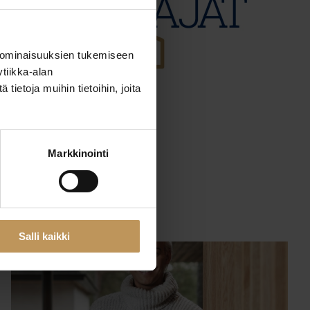
 ominaisuuksien tukemiseen
tiikka-alan
ietoja muihin tietoihin, joita
29.2.2024
Taneli Soila
Markkinointi
Lue artikkeli
Salli kaikki