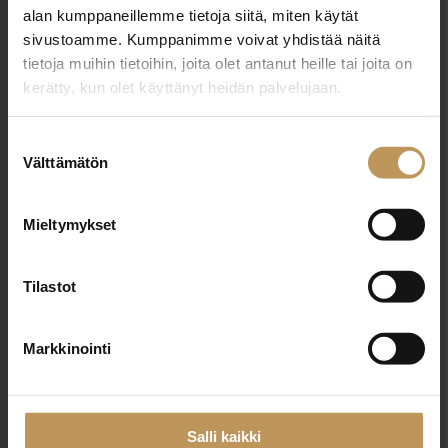
alan kumppaneillemme tietoja siitä, miten käytät
+358406462326
sivustoamme. Kumppanimme voivat yhdistää näitä
kasperi@khousinglkv.fi
tietoja muihin tietoihin, joita olet antanut heille tai joita on
kerätty, kun olet käyttänyt heidän palvelujaan.
Suostumuksen
Välttämätön
valinta
"
*
" näyttää pakolliset kentät
Mieltymykset
Aihe
Tilastot
Markkinointi
Nimi
*
Salli kaikki