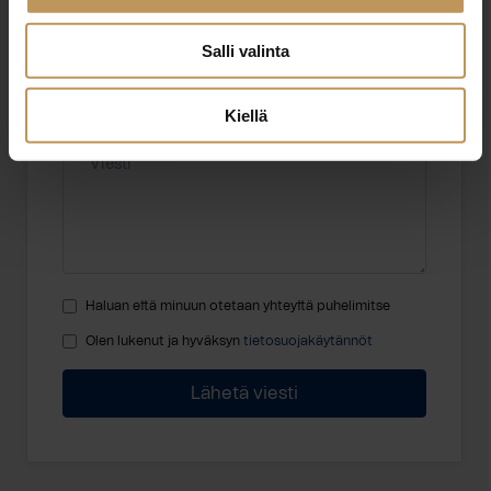
Sähköposti
*
Salli valinta
Kiellä
Viesti
Haluan että minuun otetaan yhteyttä puhelimitse
Olen lukenut ja hyväksyn
tietosuojakäytännöt