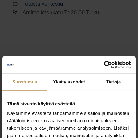
Tutustu verkossa
Amiraalistonkatu 7b 20100 Turku
OTA YHTEYTTÄ
Miten voin auttaa
Suostumus
Yksityiskohdat
Tietoja
asuntoasioissa?
Tämä sivusto käyttää evästeitä
Jätä yhteystietosi, niin otan yhteyttä
Käytämme evästeitä tarjoamamme sisällön ja mainosten
räätälöimiseen, sosiaalisen median ominaisuuksien
tukemiseen ja kävijämäärämme analysoimiseen. Lisäksi
Kasperi Savolainen
jaamme sosiaalisen median, mainosalan ja analytiikka-