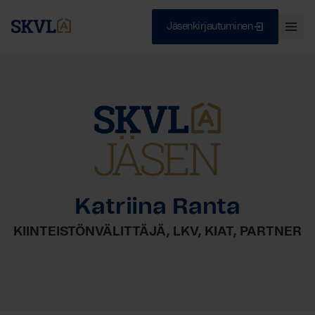
Jäsenkirjautuminen
Ava
val
Skip
Sulje
to
content
HAE
Katriina Ranta
KIINTEISTÖNVÄLITTÄJÄ, LKV, KIAT, PARTNER