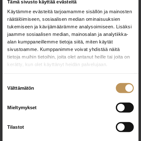
Tämä sivusto käyttää evästeitä
Käytämme evästeitä tarjoamamme sisällön ja mainosten
Aihe
räätälöimiseen, sosiaalisen median ominaisuuksien
tukemiseen ja kävijämäärämme analysoimiseen. Lisäksi
jaamme sosiaalisen median, mainosalan ja analytiikka-
alan kumppaneillemme tietoja siitä, miten käytät
Nimi
*
sivustoamme. Kumppanimme voivat yhdistää näitä
tietoja muihin tietoihin, joita olet antanut heille tai joita on
kerätty, kun olet käyttänyt heidän palvelujaan.
Sähköposti
*
Suostumuksen
Välttämätön
valinta
Mieltymykset
Viesti
Tilastot