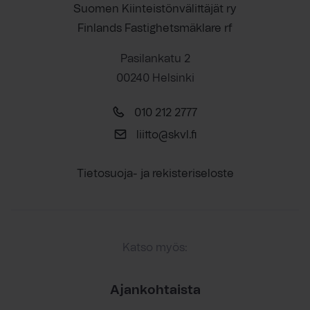
Suomen Kiinteistönvälittäjät ry
Finlands Fastighetsmäklare rf
Pasilankatu 2
00240 Helsinki
010 212 2777
liitto@skvl.fi
Tietosuoja- ja rekisteriseloste
Katso myös:
Ajankohtaista