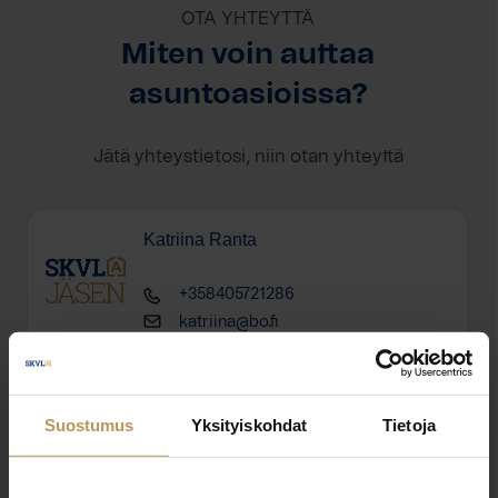
OTA YHTEYTTÄ
Miten voin auttaa
asuntoasioissa?
Jätä yhteystietosi, niin otan yhteyttä
Katriina Ranta
+358405721286
katriina@bo.fi
Suostumus
Yksityiskohdat
Tietoja
"
*
" näyttää pakolliset kentät