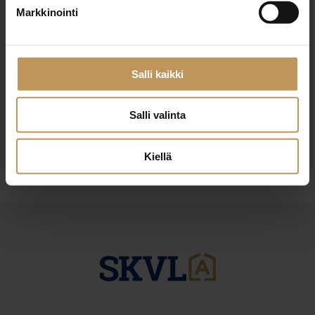
Markkinointi
Haluan että minuun otetaan yhteyttä puhelimitse
Olen lukenut ja hyväksyn
tietosuojakäytännöt
Salli kaikki
Salli valinta
Kiellä