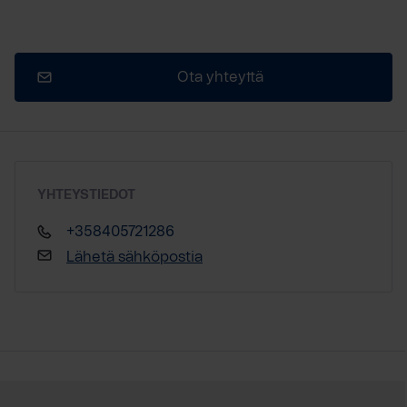
Ota yhteyttä
YHTEYSTIEDOT
+358405721286
Lähetä sähköpostia