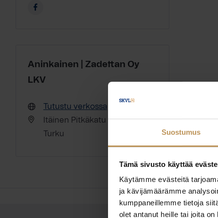
Aninkainen | Zadettan Oy
LKV
Tutustu verkossa
Itäinen Pitkäkatu 28 20700
Suostumus
Turku
Tämä sivusto käyttää eväste
Käytämme evästeitä tarjoama
ja kävijämäärämme analysoim
kumppaneillemme tietoja siitä
olet antanut heille tai joita o