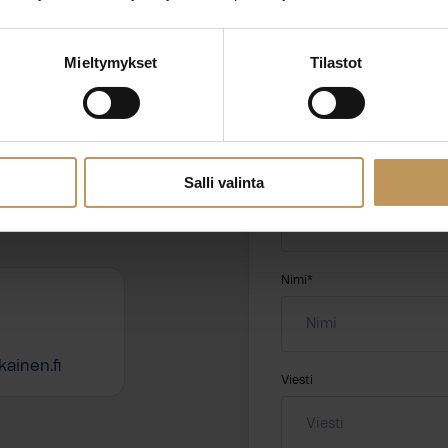
Mieltymykset
Tilastot
ttaa
"
*
" näyttää pakolliset
ssa?
Aihe
Salli valinta
hteyttä
Nimi
*
ainen.fi
Viesti