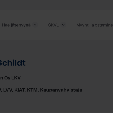
Hae jäsenyyttä
SKVL
Myynti ja ostamin
childt
an Oy LKV
V, LVV, KiAT, KTM, Kaupanvahvistaja