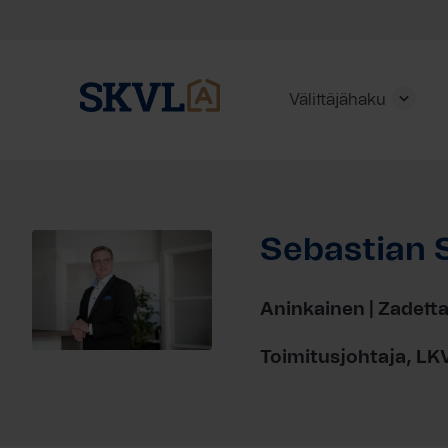
Välittäjähaku
Skip
to
content
Sebastian S
HAE
Aninkainen | Zadett
Toimitusjohtaja, LK