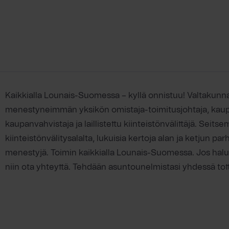
Kaikkialla Lounais-Suomessa – kyllä onnistuu! Valtakunna
menestyneimmän yksikön omistaja-toimitusjohtaja, kaupp
kaupanvahvistaja ja laillistettu kiinteistönvälittäjä. Se
kiinteistönvälitysalalta, lukuisia kertoja alan ja ketjun pa
menestyjä. Toimin kaikkialla Lounais-Suomessa. Jos haluat 
niin ota yhteyttä. Tehdään asuntounelmistasi yhdessä tot