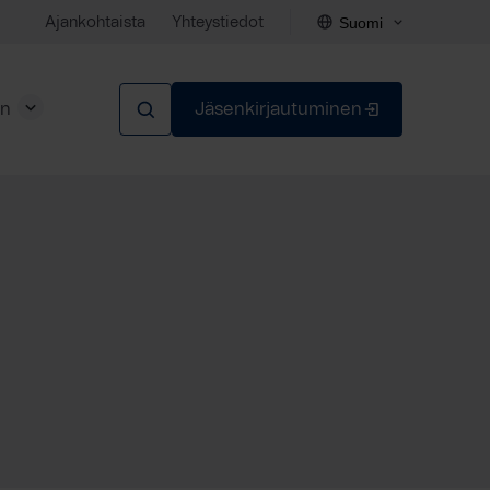
Suomi
Ajankohtaista
Yhteystiedot
en
Jäsenkirjautuminen
Sulje