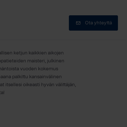
Ota yhteyttä
llisen ketjun kaikkien aikojen
atieteiden maisteri, julkinen
itsemäntoista vuoden kokemus
rhaana palkittu kansainvälinen
itsellesi oikeasti hyvän välittäjän,
ta!