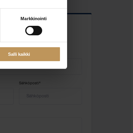
Markkinointi
 kentät
Salli kaikki
Sähköposti
*