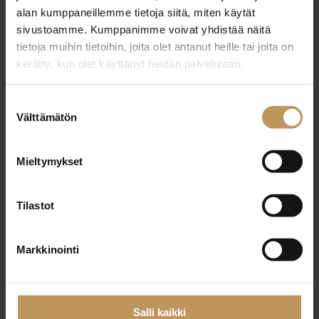
alan kumppaneillemme tietoja siitä, miten käytät
sivustoamme. Kumppanimme voivat yhdistää näitä
tietoja muihin tietoihin, joita olet antanut heille tai joita on
kerätty, kun olet käyttänyt heidän palvelujaan.
Suostumuksen
Välttämätön
valinta
Mieltymykset
Tilastot
Markkinointi
Buying
Salli kaikki