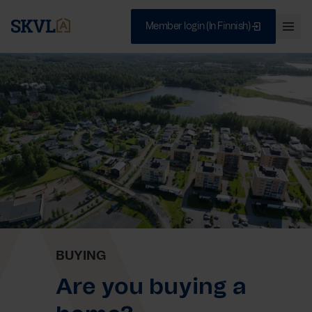
Skip
to
Member login (In Finnish)
Ava
content
val
Sulje
SEARCH
BUYING
Are you buying a