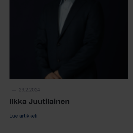
29.2.2024
Ilkka Juutilainen
Lue artikkeli