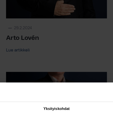
29.2.2024
Arto Lovén
Lue artikkeli
Yksityiskohdat