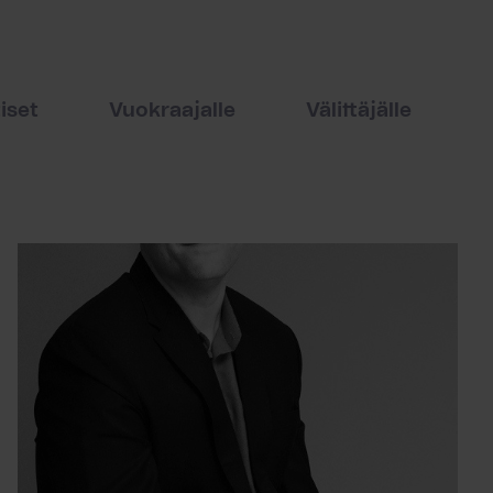
iset
Vuokraajalle
Välittäjälle