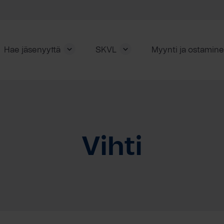
Hae jäsenyyttä
SKVL
Myynti ja ostamin
Vihti