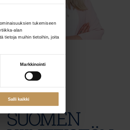
 ominaisuuksien tukemiseen
tiikka-alan
ietoja muihin tietoihin, joita
29.2.2024
Fanny Kourula
Markkinointi
Lue artikkeli
Salli kaikki