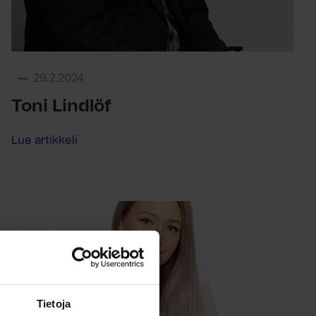
29.2.2024
Toni Lindlöf
Lue artikkeli
Tietoja