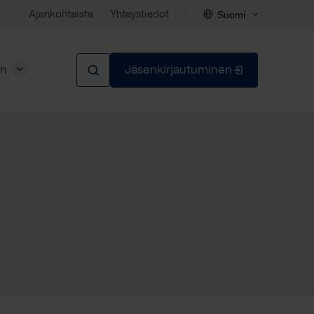
Suomi
Ajankohtaista
Yhteystiedot
en
Jäsenkirjautuminen
Sulje