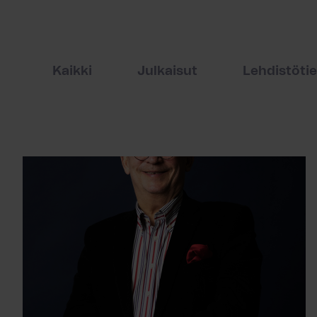
Kaikki
Julkaisut
Lehdistöti