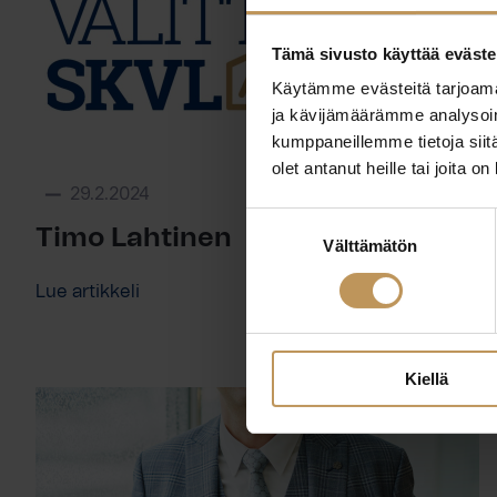
Tämä sivusto käyttää eväste
Käytämme evästeitä tarjoama
ja kävijämäärämme analysoim
kumppaneillemme tietoja siitä
olet antanut heille tai joita o
29.2.2024
Suostumuksen
Timo Lahtinen
Välttämätön
valinta
Lue artikkeli
Kiellä