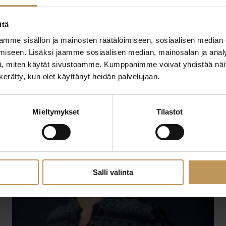
itä
mme sisällön ja mainosten räätälöimiseen, sosiaalisen median
iseen. Lisäksi jaamme sosiaalisen median, mainosalan ja analy
, miten käytät sivustoamme. Kumppanimme voivat yhdistää näitä t
n kerätty, kun olet käyttänyt heidän palvelujaan.
29.2.2024
Juha Kukkonen
Mieltymykset
Tilastot
Lue artikkeli
Salli valinta