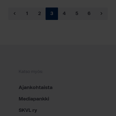
1
2
3
4
5
6
Katso myös:
Ajankohtaista
Mediapankki
SKVL ry