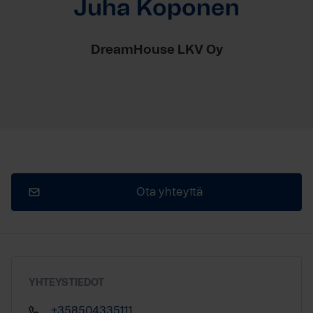
Juha Koponen
DreamHouse LKV Oy
Ota yhteyttä
YHTEYSTIEDOT
+358504335111