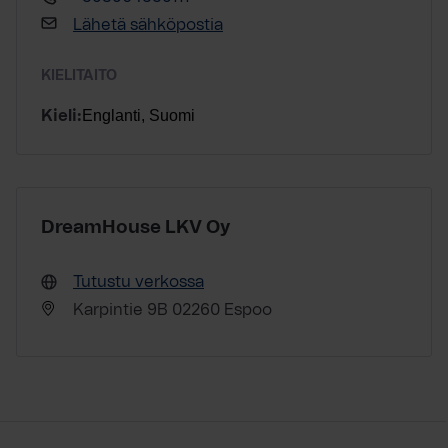
Lähetä sähköpostia
KIELITAITO
Englanti, Suomi
Kieli:
DreamHouse LKV Oy
Tutustu verkossa
Karpintie 9B 02260 Espoo