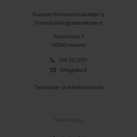
Suomen Kiinteistönvälittäjät ry
Finlands Fastighetsmäklare rf
Pasilankatu 2
00240 Helsinki
010 212 2777
liitto@skvl.fi
Tietosuoja- ja rekisteriseloste
Katso myös: