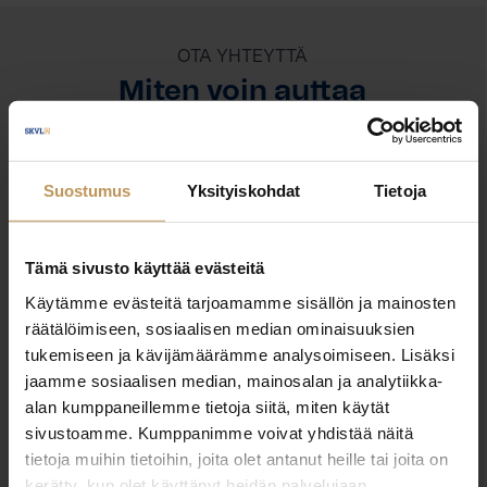
OTA YHTEYTTÄ
Miten voin auttaa
asuntoasioissa?
Suostumus
Yksityiskohdat
Tietoja
Jätä yhteystietosi, niin otan yhteyttä
Tämä sivusto käyttää evästeitä
Juha Koponen
Käytämme evästeitä tarjoamamme sisällön ja mainosten
+358504335111
räätälöimiseen, sosiaalisen median ominaisuuksien
tukemiseen ja kävijämäärämme analysoimiseen. Lisäksi
juha.koponen@dreamhouse.fi
jaamme sosiaalisen median, mainosalan ja analytiikka-
alan kumppaneillemme tietoja siitä, miten käytät
sivustoamme. Kumppanimme voivat yhdistää näitä
tietoja muihin tietoihin, joita olet antanut heille tai joita on
"
*
" näyttää pakolliset kentät
kerätty, kun olet käyttänyt heidän palvelujaan.