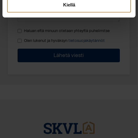
Kiellä
Haluan että minuun otetaan yhteyttä puhelimitse
Olen lukenut ja hyväksyn
tietosuojakäytännöt