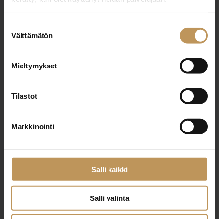
Suostumuksen
Välttämätön
valinta
Aihe
Mieltymykset
Nimi
*
Tilastot
Markkinointi
Sähköposti
*
Salli kaikki
Viesti
Salli valinta