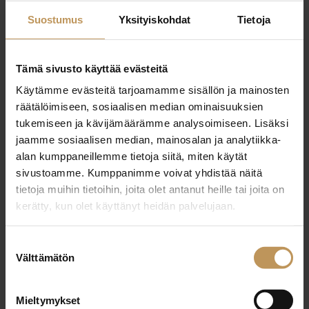
Suostumus
Yksityiskohdat
Tietoja
28.12.2022
Westhouse LKV – Helsinki
Tämä sivusto käyttää evästeitä
Käytämme evästeitä tarjoamamme sisällön ja mainosten
Lue artikkeli
räätälöimiseen, sosiaalisen median ominaisuuksien
tukemiseen ja kävijämäärämme analysoimiseen. Lisäksi
jaamme sosiaalisen median, mainosalan ja analytiikka-
alan kumppaneillemme tietoja siitä, miten käytät
sivustoamme. Kumppanimme voivat yhdistää näitä
tietoja muihin tietoihin, joita olet antanut heille tai joita on
kerätty, kun olet käyttänyt heidän palvelujaan.
Suostumuksen
Välttämätön
valinta
Mieltymykset