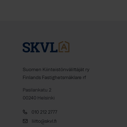
Suomen Kiinteistönvälittäjät ry
Finlands Fastighetsmäklare rf
Pasilankatu 2
00240 Helsinki
010 212 2777
liitto@skvl.fi