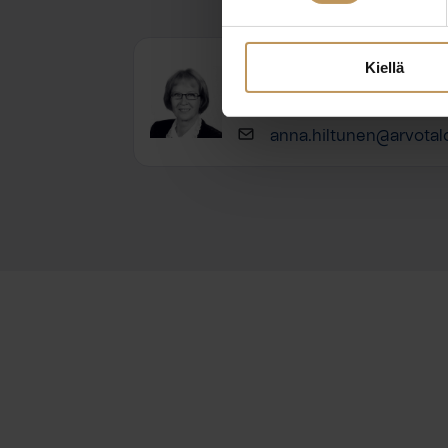
Anna Hiltunen
Kiellä
+358440333000
anna.hiltunen@arvotalo.