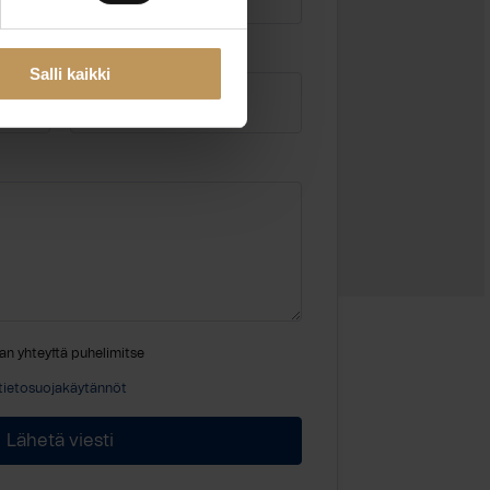
Sähköposti
*
Salli kaikki
an yhteyttä puhelimitse
tietosuojakäytännöt