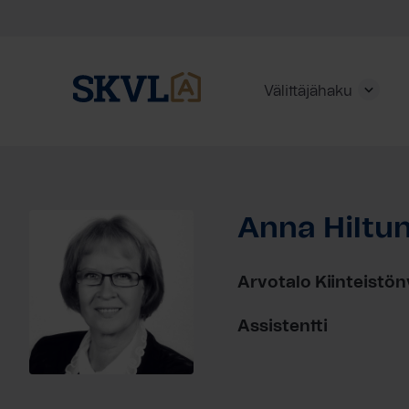
Välittäjähaku
Skip
to
content
Anna Hiltu
HAE
Arvotalo Kiinteistön
Assistentti