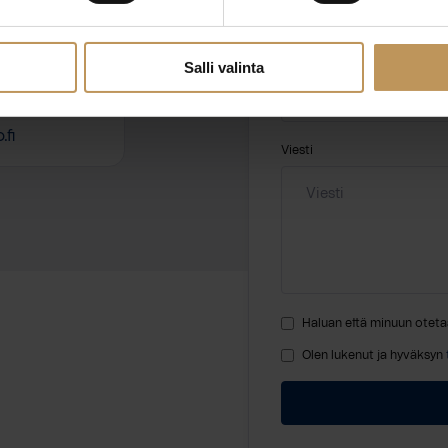
Nimi
*
Salli valinta
fi
Viesti
Haluan että minuun oteta
Olen lukenut ja hyväksyn