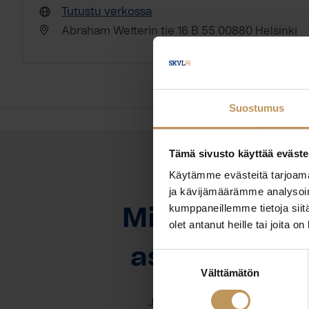
Tutustu verkossa
Abraham Wetterin tie 16 B 55 00880 Helsinki
Suostumus
Tämä sivusto käyttää eväste
Käytämme evästeitä tarjoama
OTA YHTEYTTÄ
ja kävijämäärämme analysoim
kumppaneillemme tietoja siitä
Miten voin au
olet antanut heille tai joita o
asuntoasioi
Suostumuksen
Välttämätön
valinta
Jätä yhteystietosi, niin otan y