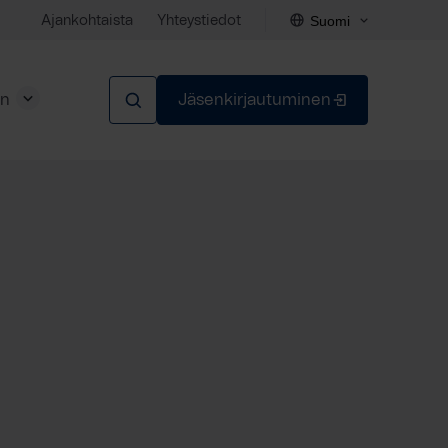
Suomi
Ajankohtaista
Yhteystiedot
en
Jäsenkirjautuminen
Sulje