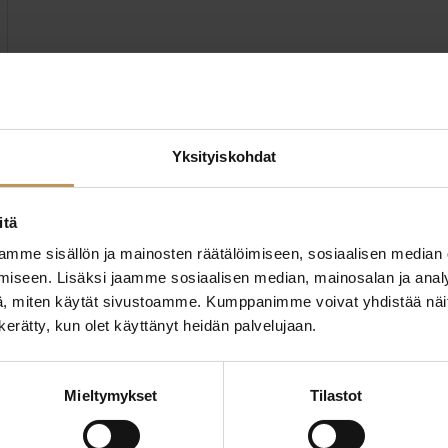
Yksityiskohdat
itä
mme sisällön ja mainosten räätälöimiseen, sosiaalisen median
iseen. Lisäksi jaamme sosiaalisen median, mainosalan ja analy
, miten käytät sivustoamme. Kumppanimme voivat yhdistää näitä t
ttaa
"
*
" näyttää pakolliset
n kerätty, kun olet käyttänyt heidän palvelujaan.
ssa?
Mieltymykset
Tilastot
Aihe
hteyttä