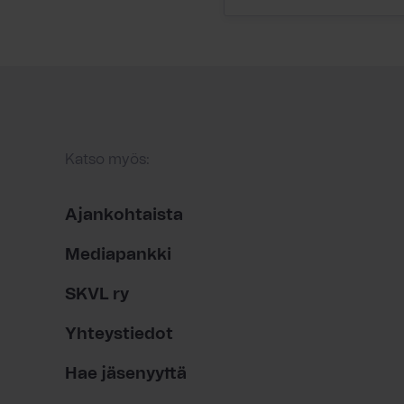
Katso myös:
Ajankohtaista
Mediapankki
SKVL ry
Yhteystiedot
Hae jäsenyyttä