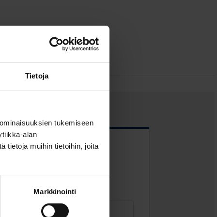
Tietoja
 ominaisuuksien tukemiseen
tiikka-alan
ietoja muihin tietoihin, joita
 kentät
Markkinointi