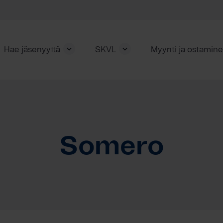
Hae jäsenyyttä
SKVL
Myynti ja ostamin
Somero