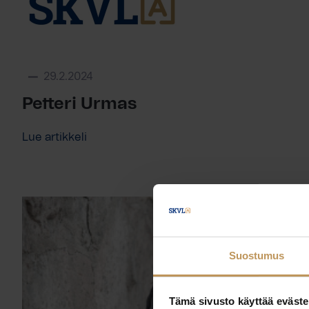
29.2.2024
Petteri Urmas
Lue artikkeli
Suostumus
Tämä sivusto käyttää eväste