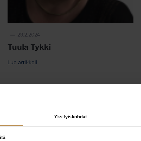
29.2.2024
Tuula Tykki
Lue artikkeli
Yksityiskohdat
itä