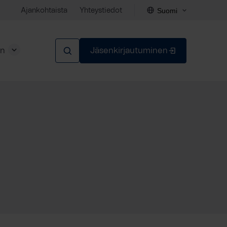
Suomi
Ajankohtaista
Yhteystiedot
en
Jäsenkirjautuminen
Sulje