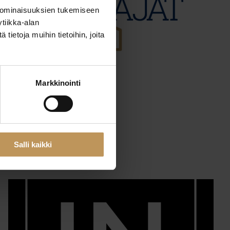
 ominaisuuksien tukemiseen
tiikka-alan
ietoja muihin tietoihin, joita
Markkinointi
29.2.2024
Jukka Alanko
Lue artikkeli
Salli kaikki