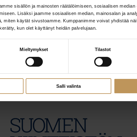
mme sisällön ja mainosten räätälöimiseen, sosiaalisen median
iseen. Lisäksi jaamme sosiaalisen median, mainosalan ja analy
, miten käytät sivustoamme. Kumppanimme voivat yhdistää näitä t
n kerätty, kun olet käyttänyt heidän palvelujaan.
Mieltymykset
Tilastot
29.2.2024
Elise Anttinen
Lue artikkeli
Salli valinta