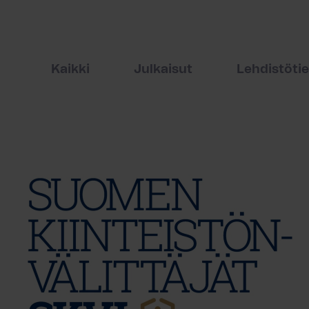
Kaikki
Julkaisut
Lehdistöti