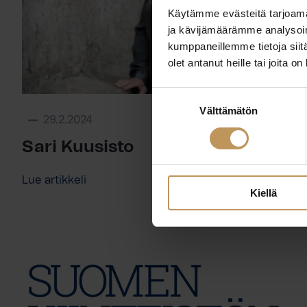
Käytämme evästeitä tarjoama
ja kävijämäärämme analysoim
kumppaneillemme tietoja siitä
olet antanut heille tai joita o
Suostumuksen
Välttämätön
valinta
29.2.2024
Sari Kuusisto
Lue artikkeli
Kiellä