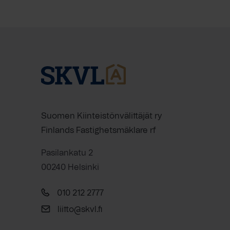
Suomen Kiinteistönvälittäjät ry
Finlands Fastighetsmäklare rf
Pasilankatu 2
00240 Helsinki
010 212 2777
liitto@skvl.fi