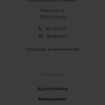
Finlands Fastighetsmäklare rf
Pasilankatu 2
00240 Helsinki
010 212 2777
liitto@skvl.fi
Tietosuoja- ja rekisteriseloste
Katso myös:
Ajankohtaista
Mediapankki