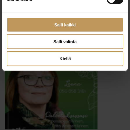
29.2.2024
Jouko Lätti
Salli kaikki
Lue artikkeli
Salli valinta
Kiellä