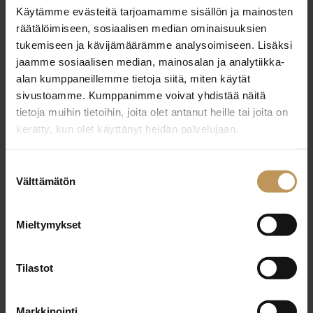
Käytämme evästeitä tarjoamamme sisällön ja mainosten
29.2.2024
räätälöimiseen, sosiaalisen median ominaisuuksien
Mirkka Muhonen
tukemiseen ja kävijämäärämme analysoimiseen. Lisäksi
jaamme sosiaalisen median, mainosalan ja analytiikka-
Lue artikkeli
alan kumppaneillemme tietoja siitä, miten käytät
sivustoamme. Kumppanimme voivat yhdistää näitä
tietoja muihin tietoihin, joita olet antanut heille tai joita on
kerätty, kun olet käyttänyt heidän palvelujaan.
Suostumuksen
Välttämätön
valinta
Mieltymykset
Tilastot
Markkinointi