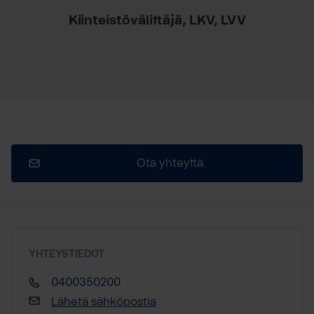
Kiinteistövälittäjä, LKV, LVV
Ota yhteyttä
YHTEYSTIEDOT
0400350200
Lähetä sähköpostia