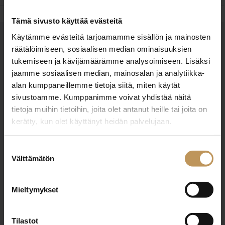
Tämä sivusto käyttää evästeitä
Käytämme evästeitä tarjoamamme sisällön ja mainosten
OTA YHTEYTTÄ
räätälöimiseen, sosiaalisen median ominaisuuksien
Miten voin auttaa
tukemiseen ja kävijämäärämme analysoimiseen. Lisäksi
jaamme sosiaalisen median, mainosalan ja analytiikka-
asuntoasioissa?
alan kumppaneillemme tietoja siitä, miten käytät
sivustoamme. Kumppanimme voivat yhdistää näitä
Jätä yhteystietosi, niin otan yhteyttä
tietoja muihin tietoihin, joita olet antanut heille tai joita on
kerätty, kun olet käyttänyt heidän palvelujaan.
Jouko Lätti
Suostumuksen
Välttämätön
valinta
0400350200
jouko.latti@aitoasunnot.fi
Mieltymykset
Tilastot