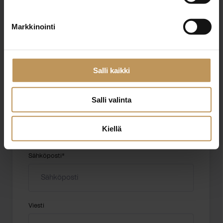
"
*
" näyttää pakolliset kentät
Markkinointi
Aihe
Salli kaikki
Salli valinta
Nimi
*
Kiellä
Sähköposti
*
Viesti