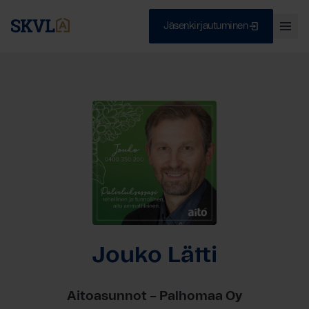
Jäsenkirjautuminen
Ava
val
Skip
Sulje
to
content
HAE
Jouko Lätti
Aitoasunnot – Palhomaa Oy