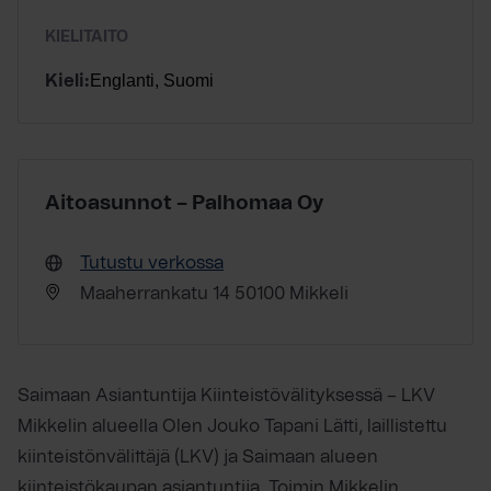
KIELITAITO
Englanti, Suomi
Kieli:
Aitoasunnot – Palhomaa Oy
Tutustu verkossa
Maaherrankatu 14 50100 Mikkeli
Saimaan Asiantuntija Kiinteistövälityksessä – LKV
Mikkelin alueella Olen Jouko Tapani Lätti, laillistettu
kiinteistönvälittäjä (LKV) ja Saimaan alueen
kiinteistökaupan asiantuntija. Toimin Mikkelin