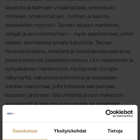
seudulla ja Saimaan ympäristössä, erikoistuen
mökkien, omakotitalojen, tonttien ja asunto-
osakkeiden myyntiin. Tunnen alueen markkinat,
ostajat ja arvonkehityksen – myös saarikohteet, joihin
pääsen tarvittaessa omalla kalustolla. Tarjoan
henkilökohtaista, rehellistä ja tuloshakuista palvelua,
jossa yhdistyvät paikallistuntemus, LKV-osaaminen ja
nykyaikainen markkinointi. Hyödynnän Google-
näkyvyyttä, hakukoneoptimointia ja sosiaalisen
median mainontaa, jotta kohteesi saa parhaan
huomion ja hinnan. Ota yhteyttä ja sovi maksuton
arviokäynti! Autan sinua myymään tai ostamaan
asunnon, mökin tai kiinteistön Mikkelin ja Saimaan
alueella ammattitaidolla ja paikallisella sydämellä.
Suostumus
Yksityiskohdat
Tietoja