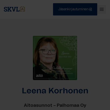
Jäsenkirjautuminen
Ava
val
Skip
Sulje
to
content
HAE
Leena Korhonen
Aitoasunnot – Palhomaa Oy