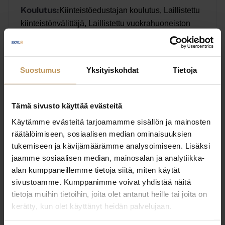
Kiinteistöedustajan koulutus, Laillistettu
Koulutus:
kiinteistönvälittäjä, Laillistettu vuokrahuoneiston
välittäjä
Englanti, Suomi
Kieli:
Suostumus
Yksityiskohdat
Tietoja
Ota yhteyttä
Tämä sivusto käyttää evästeitä
Käytämme evästeitä tarjoamamme sisällön ja mainosten
räätälöimiseen, sosiaalisen median ominaisuuksien
tukemiseen ja kävijämäärämme analysoimiseen. Lisäksi
jaamme sosiaalisen median, mainosalan ja analytiikka-
Jenny Vento
alan kumppaneillemme tietoja siitä, miten käytät
sivustoamme. Kumppanimme voivat yhdistää näitä
Strand Properties Oy – Helsinki
tietoja muihin tietoihin, joita olet antanut heille tai joita on
kerätty, kun olet käyttänyt heidän palvelujaan.
Laillistettu kiinteistönvälittäjä, Laillistettu
Koulutus: