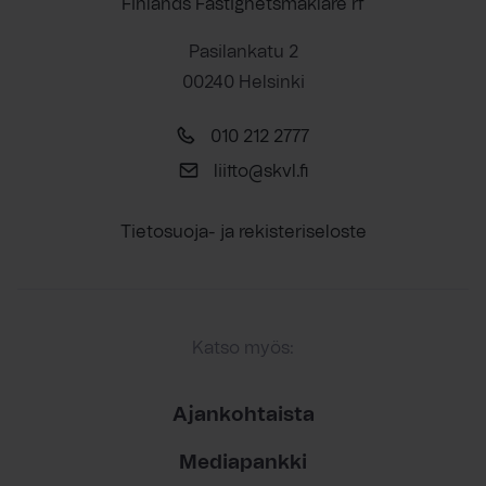
Finlands Fastighetsmäklare rf
Pasilankatu 2
00240 Helsinki
010 212 2777
liitto@skvl.fi
Tietosuoja- ja rekisteriseloste
Katso myös:
Ajankohtaista
Mediapankki