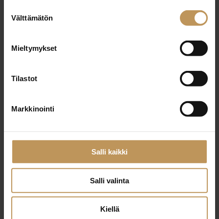
vuokrahuoneiston välittäjä
Suostumuksen
Välttämätön
valinta
Englanti, Ruotsi, Suomi
Kieli:
Mieltymykset
Ota yhteyttä
Tilastot
Markkinointi
Timo Lindström
Strand Properties Oy – Helsinki
Salli kaikki
Salli valinta
Ota yhteyttä
Kiellä