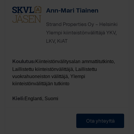
Ann-Mari Tiainen
Strand Properties Oy – Helsinki
Ylempi kiinteistönvälittäjä YKV,
LKV, KiAT
Kiinteistönvälitysalan ammattitutkinto,
Koulutus:
Laillistettu kiinteistönvälittäjä, Laillistettu
vuokrahuoneiston välittäjä, Ylempi
kiinteistönvälittäjän tutkinto
Englanti, Suomi
Kieli:
Ota yhteyttä