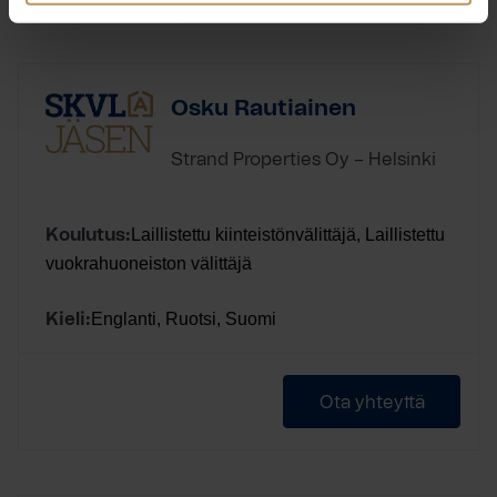
Osku Rautiainen
Strand Properties Oy – Helsinki
Laillistettu kiinteistönvälittäjä, Laillistettu
Koulutus:
vuokrahuoneiston välittäjä
Englanti, Ruotsi, Suomi
Kieli:
Ota yhteyttä