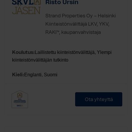
Risto Ursin
Strand Properties Oy – Helsinki
Kiinteistönvälittäjä LKV, YKV,
RAKI™, kaupanvahvistaja
Laillistettu kiinteistönvälittäjä, Ylempi
Koulutus:
kiinteistönvälittäjän tutkinto
Englanti, Suomi
Kieli:
Ota yhteyttä