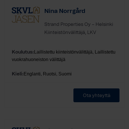
Nina Norrgård
Strand Properties Oy – Helsinki
Kiinteistönvälittäjä, LKV
Laillistettu kiinteistönvälittäjä, Laillistettu
Koulutus:
vuokrahuoneiston välittäjä
Englanti, Ruotsi, Suomi
Kieli:
Ota yhteyttä