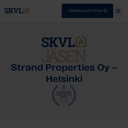
Jäsenkirjautuminen
Ava
val
Skip
Sulje
to
content
HAE
Strand Properties Oy –
Helsinki