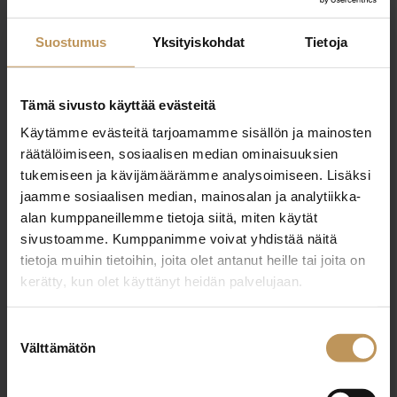
0400484122
Suostumus
Yksityiskohdat
Tietoja
liisa@strand.fi
Tämä sivusto käyttää evästeitä
Käytämme evästeitä tarjoamamme sisällön ja mainosten
räätälöimiseen, sosiaalisen median ominaisuuksien
"
*
" näyttää pakolliset kentät
tukemiseen ja kävijämäärämme analysoimiseen. Lisäksi
jaamme sosiaalisen median, mainosalan ja analytiikka-
alan kumppaneillemme tietoja siitä, miten käytät
Aihe
sivustoamme. Kumppanimme voivat yhdistää näitä
tietoja muihin tietoihin, joita olet antanut heille tai joita on
kerätty, kun olet käyttänyt heidän palvelujaan.
Nimi
*
Suostumuksen
Välttämätön
valinta