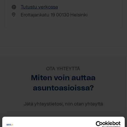
Tutustu verkossa
Erottajankatu 19 00130 Helsinki
OTA YHTEYTTÄ
Miten voin auttaa
asuntoasioissa?
Jätä yhteystietosi, niin otan yhteyttä
Liisa Jakovlew