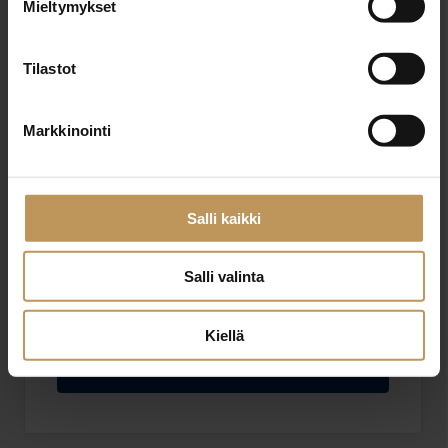
Mieltymykset
Sähköposti
*
Tilastot
Viesti
Markkinointi
Salli kaikki
Salli valinta
Haluan että minuun otetaan yhteyttä puhelimitse
Olen lukenut ja hyväksyn
tietosuojakäytännöt
Kiellä