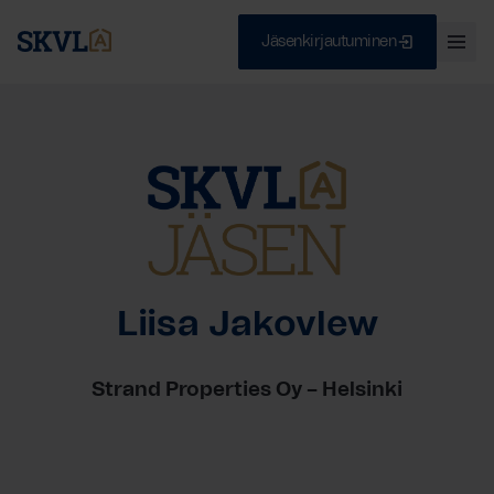
Jäsenkirjautuminen
Ava
val
Skip
Sulje
to
content
HAE
Liisa Jakovlew
Strand Properties Oy – Helsinki