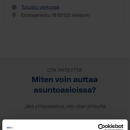
Tutustu verkossa
Erottajankatu 19 00130 Helsinki
OTA YHTEYTTÄ
Miten voin auttaa
asuntoasioissa?
Jätä yhteystietosi, niin otan yhteyttä
Sofia Nikamo