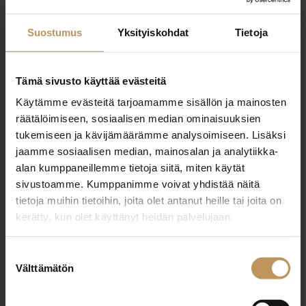
0443312154
Suostumus
Yksityiskohdat
Tietoja
sofia@strand.fi
Tämä sivusto käyttää evästeitä
Käytämme evästeitä tarjoamamme sisällön ja mainosten
räätälöimiseen, sosiaalisen median ominaisuuksien
"
*
" näyttää pakolliset kentät
tukemiseen ja kävijämäärämme analysoimiseen. Lisäksi
jaamme sosiaalisen median, mainosalan ja analytiikka-
alan kumppaneillemme tietoja siitä, miten käytät
Aihe
sivustoamme. Kumppanimme voivat yhdistää näitä
tietoja muihin tietoihin, joita olet antanut heille tai joita on
kerätty, kun olet käyttänyt heidän palvelujaan.
Nimi
*
Suostumuksen
Välttämätön
valinta