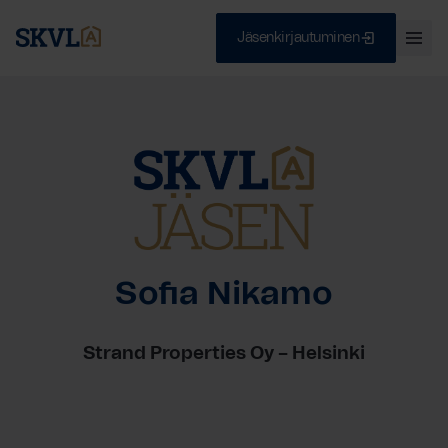
Jäsenkirjautuminen
Ava
val
Skip
Sulje
to
content
HAE
Sofia Nikamo
Strand Properties Oy – Helsinki