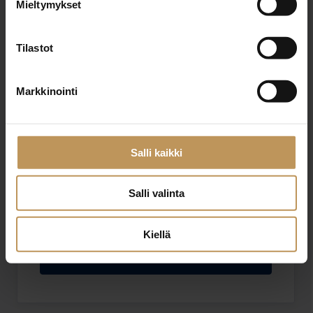
Mieltymykset
Sähköposti
*
Tilastot
Viesti
Markkinointi
Salli kaikki
Salli valinta
Haluan että minuun otetaan yhteyttä puhelimitse
Olen lukenut ja hyväksyn
tietosuojakäytännöt
Kiellä