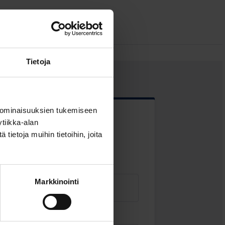
Tietoja
 ominaisuuksien tukemiseen
tiikka-alan
 kentät
ietoja muihin tietoihin, joita
Markkinointi
Sähköposti
*