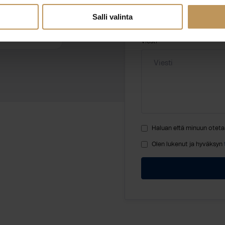
Salli valinta
Viesti
Haluan että minuun oteta
Olen lukenut ja hyväksyn