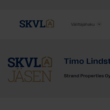
Välittäjähaku
Skip
to
content
Timo Linds
HAE
Strand Properties Oy