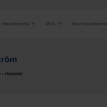
Hae jäsenyyttä
SKVL
Myynti ja ostamin
tröm
 – Helsinki