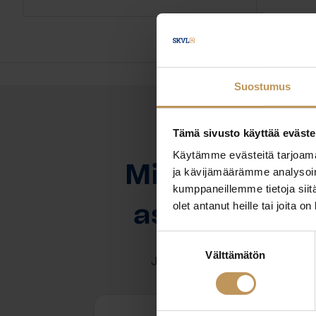
Suostumus
Tämä sivusto käyttää eväste
OTA YHTEYTTÄ
Käytämme evästeitä tarjoama
Miten voin au
ja kävijämäärämme analysoim
kumppaneillemme tietoja siitä
olet antanut heille tai joita o
asuntoasioi
Suostumuksen
Välttämätön
valinta
Jätä yhteystietosi, niin otan y
Timo Lindström