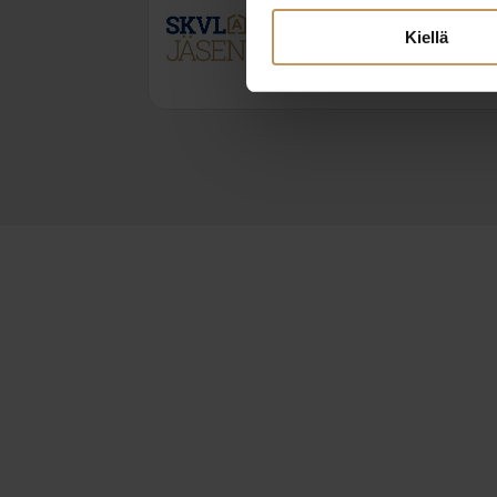
Kiellä
0401702011
timo@strand.fi