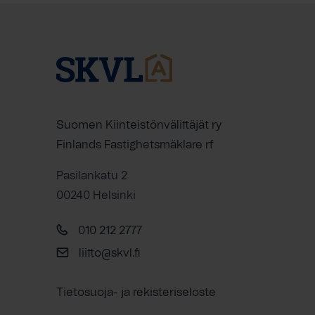
Suomen Kiinteistönvälittäjät ry
Finlands Fastighetsmäklare rf
Pasilankatu 2
00240 Helsinki
010 212 2777
liitto@skvl.fi
Tietosuoja- ja rekisteriseloste