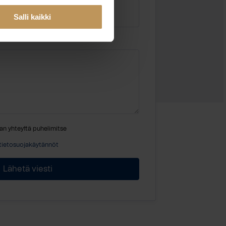
Salli kaikki
an yhteyttä puhelimitse
tietosuojakäytännöt