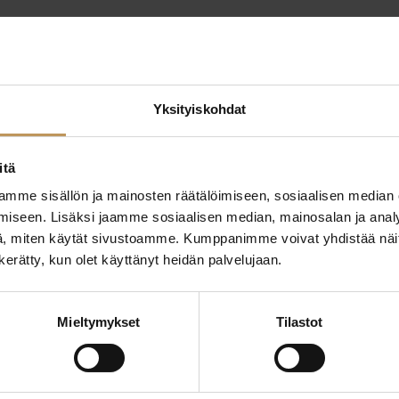
Yksityiskohdat
itä
mme sisällön ja mainosten räätälöimiseen, sosiaalisen median
ttaa
iseen. Lisäksi jaamme sosiaalisen median, mainosalan ja analy
"
*
" näyttää pakolliset
, miten käytät sivustoamme. Kumppanimme voivat yhdistää näitä t
n kerätty, kun olet käyttänyt heidän palvelujaan.
ssa?
Aihe
Mieltymykset
Tilastot
hteyttä
Nimi
*