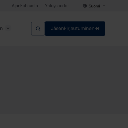
Suomi
Ajankohtaista
Yhteystiedot
en
Jäsenkirjautuminen
Sulje