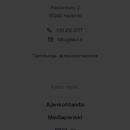
Pasilankatu 2
00240 Helsinki
010 212 2777
liitto@skvl.fi
Tietosuoja- ja rekisteriseloste
Katso myös:
Ajankohtaista
Mediapankki