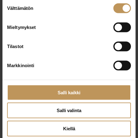
Suostumuksen
2.9.2025
Välttämätön
valinta
Juho Elevaara
Mieltymykset
Lue artikkeli
Tilastot
Markkinointi
Salli kaikki
Salli valinta
Kiellä